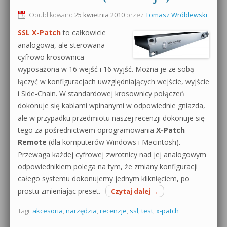
0dB.pl - informacje
Opublikowano
25 kwietnia 2010
przez
Tomasz Wróblewski
Produkcja muzyczna od podstaw
SSL X-Patch
to całkowicie
Newsletter
analogowa, ale sterowana
Sylenth1 od podstaw
cyfrowo krosownica
Materiały dla mediów
Sound Forge od podstaw
wyposażona w 16 wejść i 16 wyjść. Można je ze sobą
łączyć w konfiguracjach uwzględniających wejście, wyjście
Archiwum aktualności
Dubstep z syntezatorem Massive
i Side-Chain. W standardowej krosownicy połączeń
dokonuje się kablami wpinanymi w odpowiednie gniazda,
Polityka prywatności
Kontakt 5 Kompendium
ale w przypadku przedmiotu naszej recenzji dokonuje się
Regulamin
tego za pośrednictwem oprogramowania
X-Patch
Pakiety
Remote
(dla komputerów Windows i Macintosh).
Działanie sklepu internetowego
Przewaga każdej cyfrowej zwrotnicy nad jej analogowym
odpowiednikiem polega na tym, że zmiany konfiguracji
Wyszukiwanie
całego systemu dokonujemy jednym kliknięciem, po
prostu zmieniając preset.
Czytaj dalej
→
Tagi:
akcesoria
,
narzędzia
,
recenzje
,
ssl
,
test
,
x-patch