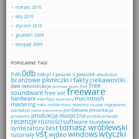
marzec 2010
luty 2010
styczeń 2010
grudzień 2009
listopad 2009
POPULARNE TAGI
0db
0 db
0db.pl
5 gwiazdek
4 gwiazdki
aktualizacja
branżowe ploteczki i fakty
ciekawostki
free
daw
dekonstrukcja
free
domowe studio
freeware
soundware
free vst
macintosh
hardware
interfejsy
kontrolery
mastering
miks
mobile music
monitory
nagrywanie
muzyka
porównanie
prezentacja
narzędzia
native instruments
produkcja muzyczna
procesory
produkcja muzyki
recenzje
różności
software
soundware
tomasz wróblewski
test
syntezatory
vst
wtyczki
windows
wideo
tutoriale