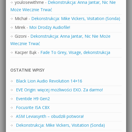
youlosewithme
-
Dekonstrukcja: Anna Jantar, Nic Nie
Może Wiecznie Trwać
Michał
-
Dekonstrukcja: Mike Vickers, Visitation (Sonda)
Mirek
-
Moi Drodzy Audiofile!
Gizoni
-
Dekonstrukcja: Anna Jantar, Nic Nie Może
Wiecznie Trwać
Kacper Bąk
-
Fade To Grey, Visage, dekonstrukcja
OSTATNIE WPISY
Black Lion Audio Revolution 14×16
EVE Origin: więcej możliwości EXO. Za darmo!
Eventide H9 Gen2
Focusrite ISA C8X
ASM Leviasynth – obudzili potwora!
Dekonstrukcja: Mike Vickers, Visitation (Sonda)