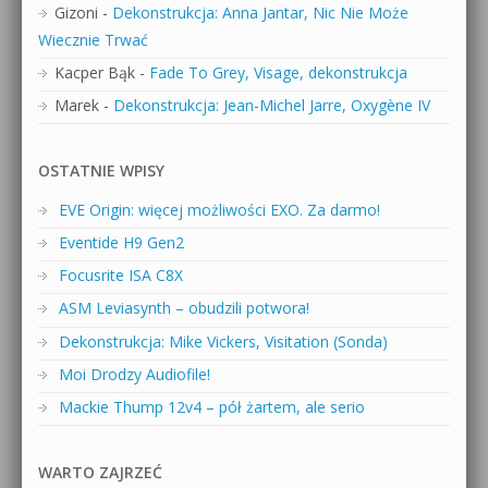
Gizoni
-
Dekonstrukcja: Anna Jantar, Nic Nie Może
Wiecznie Trwać
Kacper Bąk
-
Fade To Grey, Visage, dekonstrukcja
Marek
-
Dekonstrukcja: Jean-Michel Jarre, Oxygène IV
OSTATNIE WPISY
EVE Origin: więcej możliwości EXO. Za darmo!
Eventide H9 Gen2
Focusrite ISA C8X
ASM Leviasynth – obudzili potwora!
Dekonstrukcja: Mike Vickers, Visitation (Sonda)
Moi Drodzy Audiofile!
Mackie Thump 12v4 – pół żartem, ale serio
WARTO ZAJRZEĆ