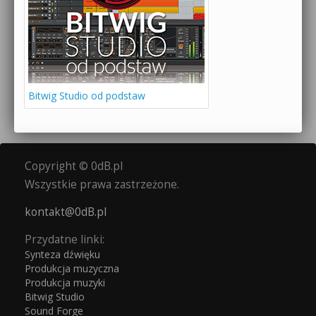
Bitwig Studio od podstaw
Copyright © 0dB.pl
Wszystkie prawa zastrzeżone.
kontakt@0dB.pl
Przydatne linki:
Synteza dźwięku
Produkcja muzyczna
Produkcja muzyki
Bitwig Studio
Sound Forge