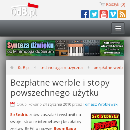
Koszyk (
0
)
Technologia muzyczna
Kursy i warsztaty
0dB.pl
technologia muzyczna
bezpłatne werble 
Darmowe materiały
Bezpłatne werble i stopy
powszechnego użytku
Zobacz wszystkie kursy i warsztaty
Kontakt
Synteza dźwięku 🔥
Opublikowano
24 stycznia 2010
przez
Tomasz Wróblewski
0dB.pl
SirSedric
znów zaszalał i wystawił na
Produkcja muzyczna w praktyce
swojej stronie internetowej bezpłatny
zestaw ReFill o nazwie
BoomBapp
Bitwig Studio od podstaw