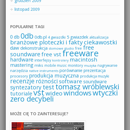
grudzień 2009
listopad 2009
POPULARNE TAGI
0db
0 db
0db.pl
5 gwiazdek
4 gwiazdki
aktualizacja
branżowe ploteczki i fakty
ciekawostki
free
daw
dekonstrukcja
free
domowe studio
freeware
soundware
free vst
macintosh
hardware
interfejsy
kontrolery
mastering
miks
mobile music
monitory
nagrywanie
muzyka
porównanie
prezentacja
narzędzia
native instruments
produkcja muzyczna
procesory
produkcja muzyki
recenzje
różności
software
soundware
tomasz wróblewski
test
syntezatory
vst
wtyczki
windows
wideo
tutoriale
zero decybeli
MOŻE CIĘ TO ZAINTERESUJE?