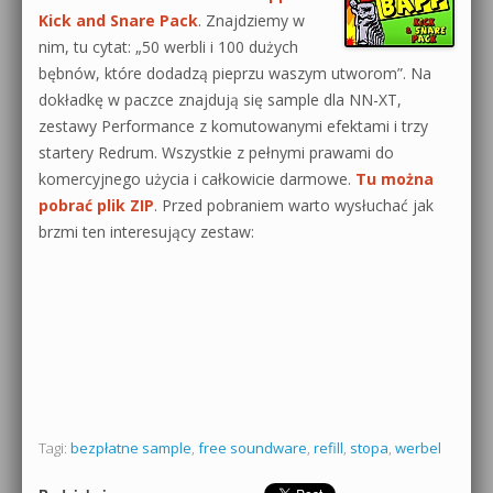
Kick and Snare Pack
. Znajdziemy w
0dB.pl - informacje
nim, tu cytat: „50 werbli i 100 dużych
Produkcja muzyczna od podstaw
bębnów, które dodadzą pieprzu waszym utworom”. Na
Newsletter
Sylenth1 od podstaw
dokładkę w paczce znajdują się sample dla NN-XT,
zestawy Performance z komutowanymi efektami i trzy
Materiały dla mediów
Sound Forge od podstaw
startery Redrum. Wszystkie z pełnymi prawami do
komercyjnego użycia i całkowicie darmowe.
Tu można
Archiwum aktualności
Dubstep z syntezatorem Massive
pobrać plik ZIP
. Przed pobraniem warto wysłuchać jak
Polityka prywatności
brzmi ten interesujący zestaw:
Kontakt 5 Kompendium
Regulamin
Pakiety
Działanie sklepu internetowego
Wyszukiwanie
Tagi:
bezpłatne sample
,
free soundware
,
refill
,
stopa
,
werbel