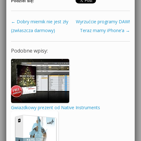
Podziel się:
←
Dobry miernik nie jest zły
Wyrzućcie programy DAW!
Zobacz wpisy
(zwłaszcza darmowy)
Teraz mamy iPhone’a
→
Podobne wpisy:
Gwiazdkowy prezent od Native Instruments