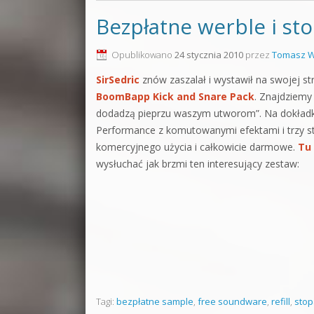
Bezpłatne werble i s
Opublikowano
24 stycznia 2010
przez
Tomasz W
SirSedric
znów zaszalał i wystawił na swojej st
BoomBapp Kick and Snare Pack
. Znajdziemy 
dodadzą pieprzu waszym utworom”. Na dokładkę
Performance z komutowanymi efektami i trzy s
komercyjnego użycia i całkowicie darmowe.
Tu 
wysłuchać jak brzmi ten interesujący zestaw:
Tagi:
bezpłatne sample
,
free soundware
,
refill
,
stop