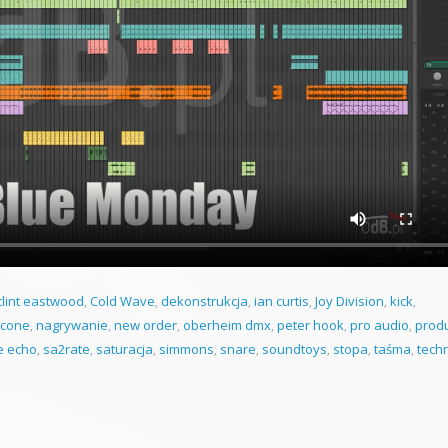
clint eastwood
,
Cold Wave
,
dekonstrukcja
,
ian curtis
,
Joy Division
,
kick
,
icone
,
nagrywanie
,
new order
,
oberheim dmx
,
peter hook
,
pro audio
,
prod
e echo
,
sa2rate
,
saturacja
,
simmons
,
snare
,
soundtoys
,
stopa
,
taśma
,
tech