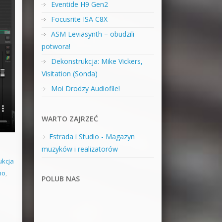
Eventide H9 Gen2
Focusrite ISA C8X
ASM Leviasynth – obudzili
potwora!
Dekonstrukcja: Mike Vickers,
Visitation (Sonda)
Moi Drodzy Audiofile!
WARTO ZAJRZEĆ
Estrada i Studio - Magazyn
muzyków i realizatorów
ukcja
no
,
POLUB NAS