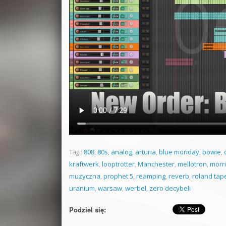
Tagi:
808
,
80s
,
analog
,
arturia
,
blue monday
,
bowie
,
kraftwerk
,
looptrotter
,
Manchester
,
mellotron
,
morr
muzyczna
,
prophet 5
,
reamping
,
reverb
,
roland tap
uranium
,
warsaw
,
werbel
,
zero decybeli
Podziel się: