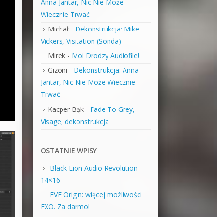
Anna Jantar, Nic Nie Może
Wiecznie Trwać
Michał
-
Dekonstrukcja: Mike
Vickers, Visitation (Sonda)
Mirek
-
Moi Drodzy Audiofile!
Gizoni
-
Dekonstrukcja: Anna
Jantar, Nic Nie Może Wiecznie
Trwać
Kacper Bąk
-
Fade To Grey,
Visage, dekonstrukcja
OSTATNIE WPISY
Black Lion Audio Revolution
14×16
EVE Origin: więcej możliwości
EXO. Za darmo!