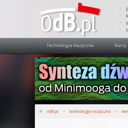
Technologia muzyczna
Kursy 
Zobacz 
Synteza
Produkc
Bitwig S
Produkc
0dB.pl
technologia muzyczna
wer
Sylenth