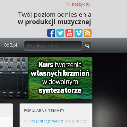
Koszyk (
0
)
Twój poziom odniesienia
w produkcji muzycznej
0dB.pl
0dB.pl - informacje
Newsletter
Materiały dla mediów
Archiwum aktualności
Polityka prywatności
POPULARNE TEMATY
Regulamin
Prezentacje wideo
(prezentacje