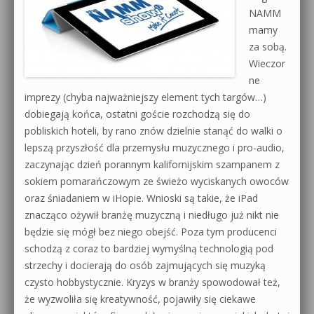
NAMM
0dB.pl - informacje
mamy
Produkcja muzyczna od podstaw
za sobą.
Newsletter
Sylenth1 od podstaw
Wieczor
ne
Materiały dla mediów
Sound Forge od podstaw
imprezy (chyba najważniejszy element tych targów…)
dobiegają końca, ostatni goście rozchodzą się do
Archiwum aktualności
Dubstep z syntezatorem Massive
pobliskich hoteli, by rano znów dzielnie stanąć do walki o
Polityka prywatności
lepszą przyszłość dla przemysłu muzycznego i pro-audio,
Kontakt 5 Kompendium
zaczynając dzień porannym kalifornijskim szampanem z
Regulamin
sokiem pomarańczowym ze świeżo wyciskanych owoców
Pakiety
oraz śniadaniem w iHopie. Wnioski są takie, że iPad
Działanie sklepu internetowego
znacząco ożywił branżę muzyczną i niedługo już nikt nie
będzie się mógł bez niego obejść. Poza tym producenci
Wyszukiwanie
schodzą z coraz to bardziej wymyślną technologią pod
strzechy i docierają do osób zajmujących się muzyką
czysto hobbystycznie. Kryzys w branży spowodował też,
że wyzwoliła się kreatywność, pojawiły się ciekawe