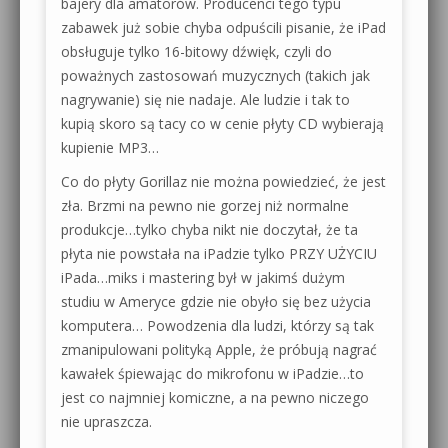
bajery dla amatorów. Producenci tego typu
zabawek już sobie chyba odpuścili pisanie, że iPad
obsługuje tylko 16-bitowy dźwięk, czyli do
poważnych zastosowań muzycznych (takich jak
nagrywanie) się nie nadaje. Ale ludzie i tak to
kupią skoro są tacy co w cenie płyty CD wybierają
kupienie MP3…
Co do płyty Gorillaz nie można powiedzieć, że jest
zła. Brzmi na pewno nie gorzej niż normalne
produkcje…tylko chyba nikt nie doczytał, że ta
płyta nie powstała na iPadzie tylko PRZY UŻYCIU
iPada…miks i mastering był w jakimś dużym
studiu w Ameryce gdzie nie obyło się bez użycia
komputera… Powodzenia dla ludzi, którzy są tak
zmanipulowani polityką Apple, że próbują nagrać
kawałek śpiewając do mikrofonu w iPadzie…to
jest co najmniej komiczne, a na pewno niczego
nie upraszcza.