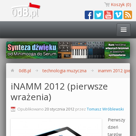
Koszyk (
0
)
Technologia muzyczna
Kursy i warsztaty
0dB.pl
technologia muzyczna
inamm 2012 (pierw
Darmowe materiały
iNAMM 2012 (pierwsze
wrażenia)
Zobacz wszystkie kursy i warsztaty
Kontakt
Synteza dźwięku 🔥
Opublikowano
20 stycznia 2012
przez
Tomasz Wróblewski
0dB.pl
Pierwszy
Produkcja muzyczna w praktyce
dzień
targów
Bitwig Studio od podstaw