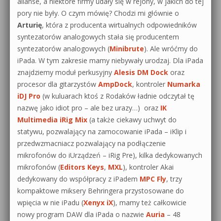
alianse, a niektóre firmy udały się w rejony, w jakich do tej
pory nie były. O czym mówię? Chodzi mi głównie o
Arturię
, która z producenta wirtualnych odpowiedników
syntezatorów analogowych stała się producentem
syntezatorów analogowych (
Minibrute
). Ale wróćmy do
iPada. W tym zakresie mamy niebywały urodzaj. Dla iPada
znajdziemy moduł perkusyjny
Alesis DM Dock
oraz
procesor dla gitarzystów
AmpDock
, kontroler
Numarka
iDJ Pro
(w kuluarach ktoś z Rodaków ładnie odczytał tę
nazwę jako idiot pro – ale bez urazy…) oraz
IK
Multimedia iRig Mix
(a także ciekawy uchwyt do
statywu, pozwalający na zamocowanie iPada – iKlip i
przedwzmacniacz pozwalający na podłączenie
mikrofonów do iUrządzeń – iRig Pre), kilka dedykowanych
mikrofonów (
Editors Keys
,
MXL
), kontroler Akai
dedykowany do współpracy z iPadem
MPC Fly
, trzy
kompaktowe miksery Behringera przystosowane do
wpięcia w nie iPadu (
Xenyx iX
), mamy też całkowicie
nowy program DAW dla iPada o nazwie
Auria
– 48