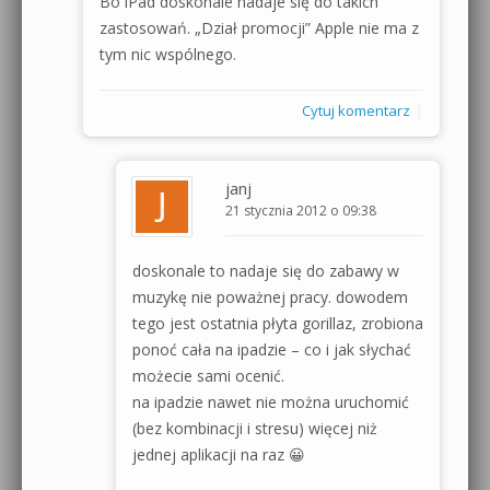
Bo iPad doskonale nadaje się do takich
zastosowań. „Dział promocji” Apple nie ma z
tym nic wspólnego.
|
Cytuj komentarz
janj
21 stycznia 2012 o 09:38
doskonale to nadaje się do zabawy w
muzykę nie poważnej pracy. dowodem
tego jest ostatnia płyta gorillaz, zrobiona
ponoć cała na ipadzie – co i jak słychać
możecie sami ocenić.
na ipadzie nawet nie można uruchomić
(bez kombinacji i stresu) więcej niż
jednej aplikacji na raz 😀