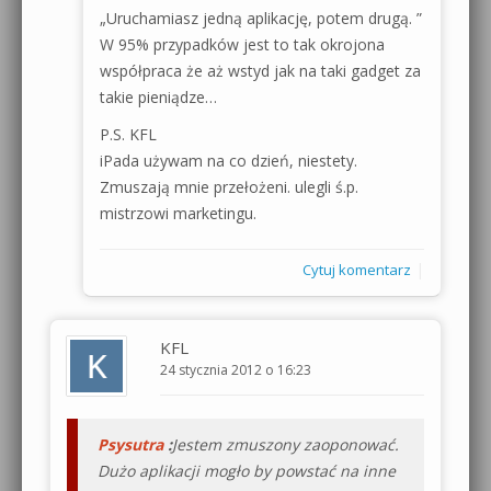
„Uruchamiasz jedną aplikację, potem drugą. ”
W 95% przypadków jest to tak okrojona
współpraca że aż wstyd jak na taki gadget za
takie pieniądze…
P.S. KFL
iPada używam na co dzień, niestety.
Zmuszają mnie przełożeni. ulegli ś.p.
mistrzowi marketingu.
|
Cytuj komentarz
KFL
24 stycznia 2012 o 16:23
Psysutra
:
Jestem zmuszony zaoponować.
Dużo aplikacji mogło by powstać na inne