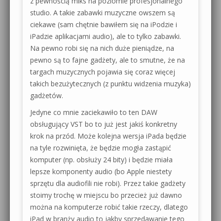
z pewnością miks na poziomie profesjonalnego
studio. A takie zabawki muzyczne owszem są
ciekawe (sam chętnie bawiłem się na iPodzie i
iPadzie aplikacjami audio), ale to tylko zabawki.
Na pewno robi się na nich duże pieniądze, na
pewno są to fajne gadżety, ale to smutne, że na
targach muzycznych pojawia się coraz więcej
takich bezużytecznych (z punktu widzenia muzyka)
gadżetów.
Jedyne co mnie zaciekawiło to ten DAW
obsługujący VST bo to już jest jakiś konkretny
krok na przód. Może kolejna wersja iPada będzie
na tyle rozwinięta, że będzie mogła zastąpić
komputer (np. obsłuży 24 bity) i będzie miała
lepsze komponenty audio (bo Apple niestety
sprzętu dla audiofili nie robi). Przez takie gadżety
stoimy trochę w miejscu bo przecież już dawno
można na komputerze robić takie rzeczy, dlatego
iPad w branży audio to jakby sprzedawanie tego