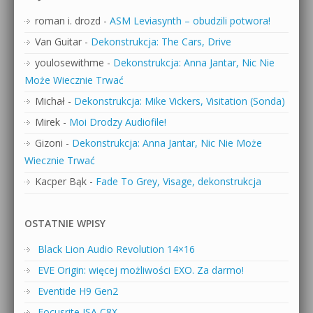
roman i. drozd
-
ASM Leviasynth – obudzili potwora!
Van Guitar
-
Dekonstrukcja: The Cars, Drive
youlosewithme
-
Dekonstrukcja: Anna Jantar, Nic Nie
Może Wiecznie Trwać
Michał
-
Dekonstrukcja: Mike Vickers, Visitation (Sonda)
Mirek
-
Moi Drodzy Audiofile!
Gizoni
-
Dekonstrukcja: Anna Jantar, Nic Nie Może
Wiecznie Trwać
Kacper Bąk
-
Fade To Grey, Visage, dekonstrukcja
OSTATNIE WPISY
Black Lion Audio Revolution 14×16
EVE Origin: więcej możliwości EXO. Za darmo!
Eventide H9 Gen2
Focusrite ISA C8X