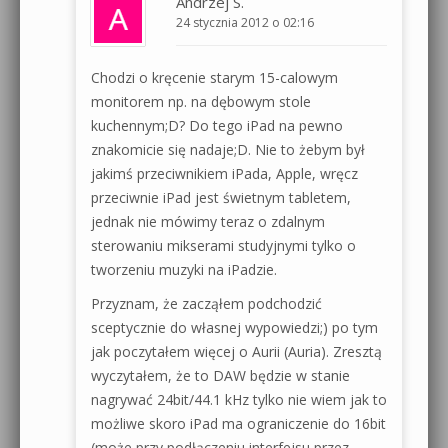
Andrzej S.
24 stycznia 2012 o 02:16
Chodzi o kręcenie starym 15-calowym
monitorem np. na dębowym stole
kuchennym;D? Do tego iPad na pewno
znakomicie się nadaje;D. Nie to żebym był
jakimś przeciwnikiem iPada, Apple, wręcz
przeciwnie iPad jest świetnym tabletem,
jednak nie mówimy teraz o zdalnym
sterowaniu mikserami studyjnymi tylko o
tworzeniu muzyki na iPadzie.
Przyznam, że zacząłem podchodzić
sceptycznie do własnej wypowiedzi;) po tym
jak poczytałem więcej o Aurii (Auria). Zresztą
wyczytałem, że to DAW będzie w stanie
nagrywać 24bit/44.1 kHz tylko nie wiem jak to
możliwe skoro iPad ma ograniczenie do 16bit
(może przy podłączeniu interfejsu przez