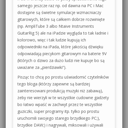
samego jeszcze raz np. od dawna na PC i Mac
dostępne są świetne symulacje wzmacniaczy
gitarowych, które są całkiem dobrze rozwinięte
(np. AmpliTube 3 albo Ntaive Instruments
GuitarRig 5) ale na iPadzie wygląda to tak ładnie i
kolorowo, więc i tak ludzie kupują ich
odpowiedniki na iPada, które jakością dźwięku
odpowiadają piecykom gitarowym na baterie 9V
(których o dziwo za dużo ludzi nie kupuje bo są
uważane za „pierdziawki”).
Pisząc to chcę po prostu uświadomić czytelników
tego bloga (którzy zapewne są bardziej
zainteresowani produkcją muzyki niż zabawą),
żeby nie wierzyli w te wszystkie cudowne gadżety
bo łatwo wpaść w zachwyt przez te wszystkie
guziczki, super programy itp. tylko po prostu
uruchomili swojego starego brzydkiego PC;),
brzydkie DAW;) i nagrywali, miksowali i używali