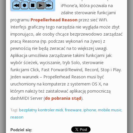
iPhone’a, która pozwala na
0dB.pl - informacje
zdalne sterowanie funkcjami
Produkcja muzyczna od podstaw
programu
Propellerhead Reason
przez sieć WiFi.
Newsletter
Sylenth1 od podstaw
Interfejs graficzny tego narzędzia nie wygląda może zbyt
imponująco, ale osoby chcące bezprzewodowo zarządzać
Materiały dla mediów
Sound Forge od podstaw
pracą Reasona (np. podczas wykonań na żywo) z
pewnością nie będą zwracać na to większej uwagi.
Archiwum aktualności
Dubstep z syntezatorem Massive
Aplikacja umożliwia zarządzanie takimi funkcjami jak:
Polityka prywatności
wybór ścieżek, wyciszanie, tryb Solo, sterowanie
Kontakt 5 Kompendium
funkcjami Click, Fast Forward/Rewind, Record, Stop i Play.
Regulamin
Jeden warunek – Propellerhead Reason musi być
Pakiety
uruchomiony na komputerze z systemem OS X, na
Działanie sklepu internetowego
którym należy też zaistalować aplikację pomocniczą
dashMIDI Server (
do pobrania stąd
).
Wyszukiwanie
Tagi:
bezpłatny kontroler midi
,
freeware
,
iphone
,
mobile music
,
reason
Podziel się: