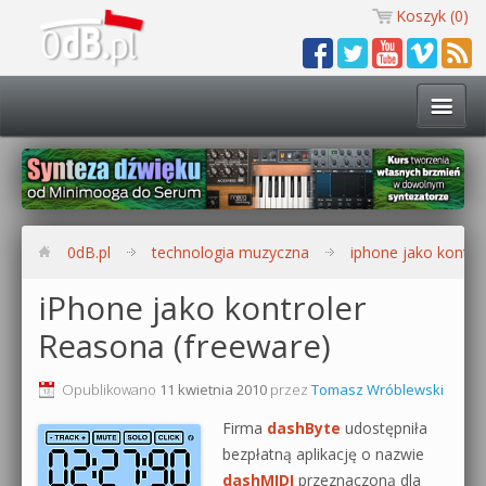
Koszyk (
0
)
Technologia muzyczna
Kursy i warsztaty
0dB.pl
technologia muzyczna
iphone jako kontro
Darmowe materiały
iPhone jako kontroler
Reasona (freeware)
Zobacz wszystkie kursy i warsztaty
Kontakt
Synteza dźwięku 🔥
Opublikowano
11 kwietnia 2010
przez
Tomasz Wróblewski
0dB.pl
Firma
dashByte
udostępniła
Produkcja muzyczna w praktyce
bezpłatną aplikację o nazwie
dashMIDI
przeznaczoną dla
Bitwig Studio od podstaw