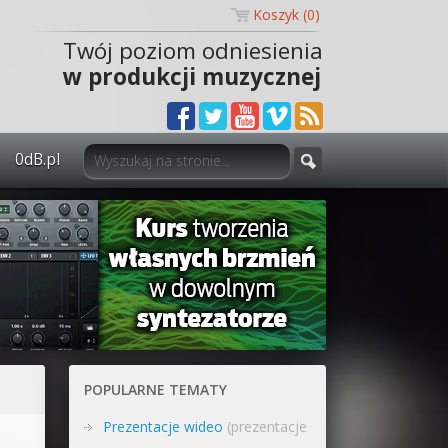
Koszyk (
0
)
Twój poziom odniesienia
w produkcji muzycznej
0dB.pl
0dB.pl - informacje
Newsletter
Materiały dla mediów
Archiwum aktualności
Polityka prywatności
POPULARNE TEMATY
Regulamin
Prezentacje wideo
(prezentacje