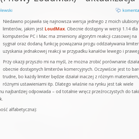
orge od podstaw
lewski
komenta
 z syntezatorem Massive
Niedawno pojawiła się najnowsza wersja jednego z moich ulubion
limiterów, jakim jest
LoudMax
. Obecnie dostępny w wersji 1.14 dla
 5 Kompendium
komputerów PC i Mac ma zmieniony algorytm reakcji czasowej na
sygnał oraz dodaną funkcję powiązania progu oddziaływania limiter
uzyskania jednakowej reakcji w przypadku kanałów lewego i prawe
Przy okazji przyszło mi na myśl, że można zrobić porównanie dział
obecnie dostępnych limiterów komercyjnych. Oczywiście jest to ba
trudne, bo każdy limiter będzie działał inaczej z różnym materiałem,
różnymi ustawieniami itp. Dlatego właśnie na rynku jest tak wiele
 mu najbardziej odpowiada – od totalnie wręcz przeźroczystych do taki
k.
ność alfabetyczna):