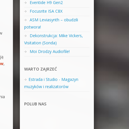
Eventide H9 Gen2
Focusrite ISA C8X
ASM Leviasynth – obudzili
potwora!
ów
Dekonstrukcja: Mike Vickers,
Visitation (Sonda)
Moi Drodzy Audiofile!
ją
aw
,
WARTO ZAJRZEĆ
Estrada i Studio - Magazyn
muzyków i realizatorów
nia
POLUB NAS