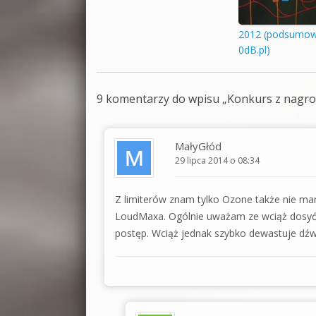
2012 (podsumow
0dB.pl)
9 komentarzy do wpisu „
Konkurs z nagrod
MałyGłód
29 lipca 2014 o 08:34
Z limiterów znam tylko Ozone także nie ma
LoudMaxa. Ogólnie uważam ze wciąż dosyć 
postęp. Wciąż jednak szybko dewastuje dźw