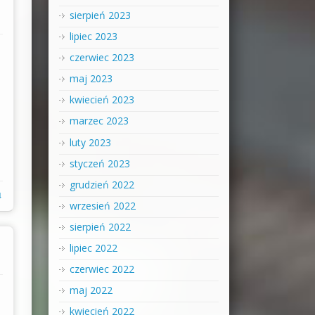
sierpień 2023
lipiec 2023
czerwiec 2023
maj 2023
kwiecień 2023
marzec 2023
luty 2023
styczeń 2023
grudzień 2022
↓
wrzesień 2022
sierpień 2022
lipiec 2022
czerwiec 2022
maj 2022
kwiecień 2022