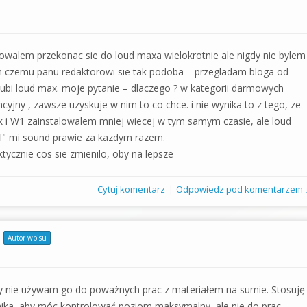
walem przekonac sie do loud maxa wielokrotnie ale nigdy nie bylem
 czemu panu redaktorowi sie tak podoba – przegladam bloga od
ubi loud max. moje pytanie – dlaczego ? w kategorii darmowych
cyjny , zawsze uzyskuje w nim to co chce. i nie wynika to z tego, ze
 i W1 zainstalowalem mniej wiecej w tym samym czasie, ale loud
l" mi sound prawie za kazdym razem.
ycznie cos sie zmienilo, oby na lepsze
|
Cytuj komentarz
Odpowiedz pod komentarzem 
Autor wpisu
y nie używam go do poważnych prac z materiałem na sumie. Stosuję
nika, aby móc kontrolować poziom maksymalny, ale nie do prac