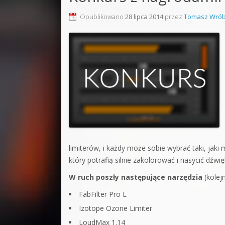
Sound F
Opublikowano
28 lipca 2014
przez
Tomasz Wrób
Dubstep
Kontakt
Pakiety
limiterów, i każdy może sobie wybrać taki, jaki
który potrafią silnie zakolorować i nasycić dźwię
W ruch poszły następujące narzędzia
(kolej
FabFilter Pro L
Izotope Ozone Limiter
LoudMax 1.14