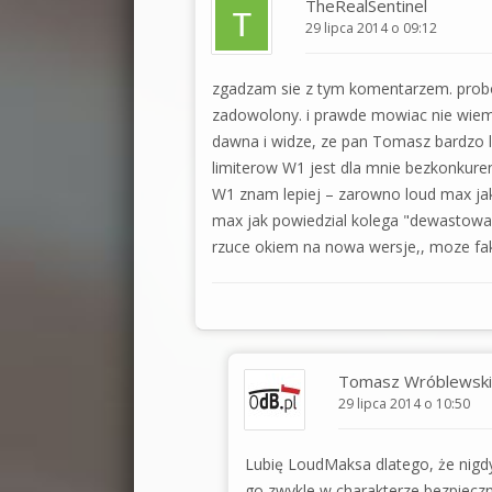
TheRealSentinel
29 lipca 2014 o 09:12
zgadzam sie z tym komentarzem. probo
zadowolony. i prawde mowiac nie wiem
dawna i widze, ze pan Tomasz bardzo l
limiterow W1 jest dla mnie bezkonkuren
W1 znam lepiej – zarowno loud max jak
max jak powiedzial kolega "dewastowa
rzuce okiem na nowa wersje,, moze fakt
Tomasz Wróblewski
29 lipca 2014 o 10:50
Lubię LoudMaksa dlatego, że nigd
go zwykle w charakterze bezpiecz