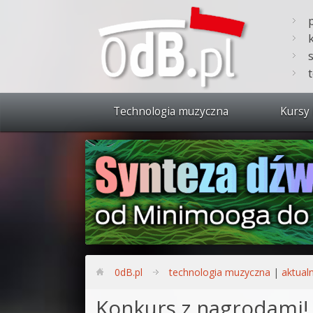
Technologia muzyczna
Kursy 
Zobacz 
Synteza
Produkc
Bitwig S
Produkc
0dB.pl
technologia muzyczna
|
aktual
Sylenth
Konkurs z nagrodami! 