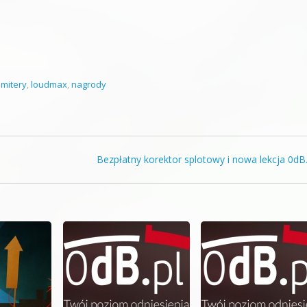
limitery
,
loudmax
,
nagrody
Bezpłatny korektor splotowy i nowa lekcja 0dB