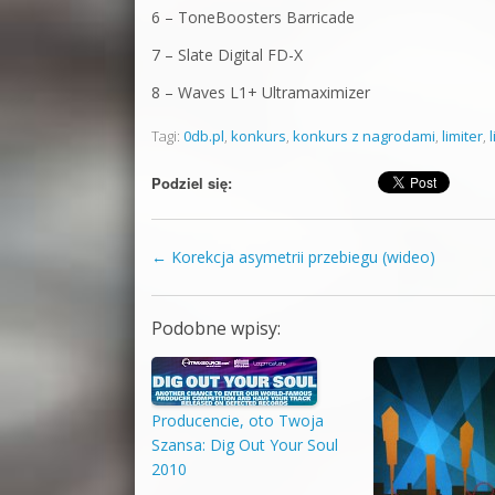
6 – ToneBoosters Barricade
7 – Slate Digital FD-X
8 – Waves L1+ Ultramaximizer
Tagi:
0db.pl
,
konkurs
,
konkurs z nagrodami
,
limiter
,
Podziel się:
←
Korekcja asymetrii przebiegu (wideo)
Zobacz wpisy
Podobne wpisy:
Producencie, oto Twoja
Szansa: Dig Out Your Soul
2010