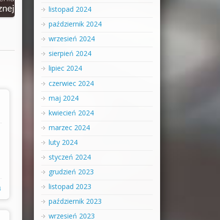
listopad 2024
październik 2024
wrzesień 2024
sierpień 2024
lipiec 2024
czerwiec 2024
maj 2024
kwiecień 2024
marzec 2024
luty 2024
styczeń 2024
grudzień 2023
listopad 2023
↓
październik 2023
wrzesień 2023