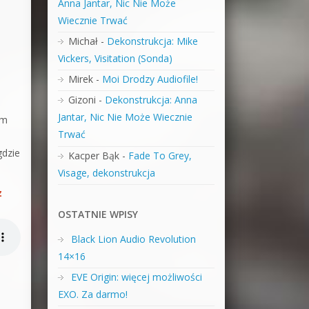
Anna Jantar, Nic Nie Może
Wiecznie Trwać
Michał
-
Dekonstrukcja: Mike
Vickers, Visitation (Sonda)
Mirek
-
Moi Drodzy Audiofile!
Gizoni
-
Dekonstrukcja: Anna
Jantar, Nic Nie Może Wiecznie
em
Trwać
gdzie
Kacper Bąk
-
Fade To Grey,
Visage, dekonstrukcja
z
OSTATNIE WPISY
Black Lion Audio Revolution
14×16
EVE Origin: więcej możliwości
EXO. Za darmo!