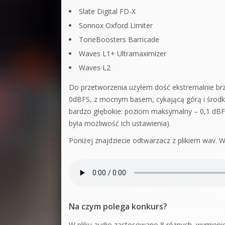
Slate Digital FD-X
Sonnox Oxford Limiter
ToneBoosters Barricade
Waves L1+ Ultramaximizer
Waves L2
Do przetworzenia użyłem dość ekstremalnie brz
0dBFS, z mocnym basem, cykającą górą i środ
bardzo głębokie: poziom maksymalny – 0,1 dBFS
była możliwość ich ustawienia).
Poniżej znajdziecie odtwarzacz z plikiem wav.
Na czym polega konkurs?
W pliku audio zastosowano 8 różnych, wymieni