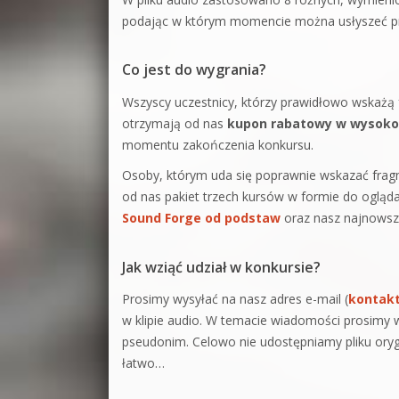
podając w którym momencie można usłyszeć pra
Co jest do wygrania?
Wszyscy uczestnicy, którzy prawidłowo wskażą 
otrzymają od nas
kupon rabatowy w wysoko
momentu zakończenia konkursu.
Osoby, którym uda się poprawnie wskazać frag
od nas pakiet trzech kursów w formie do ogląda
Sound Forge od podstaw
oraz nasz najnowszy
Jak wziąć udział w konkursie?
Prosimy wysyłać na nasz adres e-mail (
kontak
w klipie audio. W temacie wiadomości prosimy 
pseudonim. Celowo nie udostępniamy pliku oryg
łatwo…