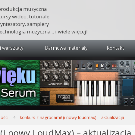
produkcja muzyczna
kursy wideo, tutoriale
syntezatory, samplery
technologia muzyczna... i wiele więcej!
i warsztaty
Darmowe materiały
Kontakt
wszystkie kursy i warsztaty
 dźwięku 🔥
ja muzyczna w praktyce
tudio od podstaw
ja muzyczna od podstaw
ności
konkurs z nagrodami! (i nowy loudmax) – aktualizacja
1 od podstaw
(i nowy LoudMax) – aktualizacja