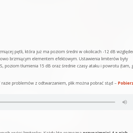
miącej pętli, która już ma poziom średni w okolicach -12 dB względ
kowo brzmiącym elementem efektowym. Ustawienia limiterów były
, poziom tłumienia 15 dB oraz średnie czasy ataku i powrotu (tam, 
 W razie problemów z odtwarzaniem, plik można pobrać stąd –
Pobier
onych wyżej limiterów. Każdy kto rozpozna
przynajmniej 4 z nich
,