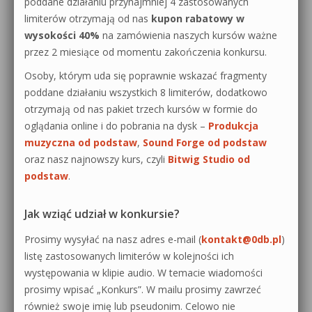
poddane działaniu przynajmniej 4 zastosowanych
limiterów otrzymają od nas
kupon rabatowy w
wysokości 40%
na zamówienia naszych kursów ważne
przez 2 miesiące od momentu zakończenia konkursu.
Osoby, którym uda się poprawnie wskazać fragmenty
poddane działaniu wszystkich 8 limiterów, dodatkowo
otrzymają od nas pakiet trzech kursów w formie do
oglądania online i do pobrania na dysk –
Produkcja
muzyczna od podstaw
,
Sound Forge od podstaw
oraz nasz najnowszy kurs, czyli
Bitwig Studio od
podstaw
.
Jak wziąć udział w konkursie?
Prosimy wysyłać na nasz adres e-mail (
kontakt@0db.pl
)
listę zastosowanych limiterów w kolejności ich
występowania w klipie audio. W temacie wiadomości
prosimy wpisać „Konkurs”. W mailu prosimy zawrzeć
również swoje imię lub pseudonim. Celowo nie