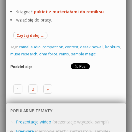
ściągnąć
pakiet z materiałami do remiksu
,
wziąć się do pracy.
Czytaj dalej
→
Tagi:
camel audio
,
competition
,
contest
,
derek howell
,
konkurs
,
muse research
,
ohm force
,
remix
,
sample magic
Podziel się:
Zobacz wpisy
1
2
»
POPULARNE TEMATY
Prezentacje wideo
(prezentacje wtyczek, sampli)
Freeware
(darmowe efekty, syntezatory, sample)