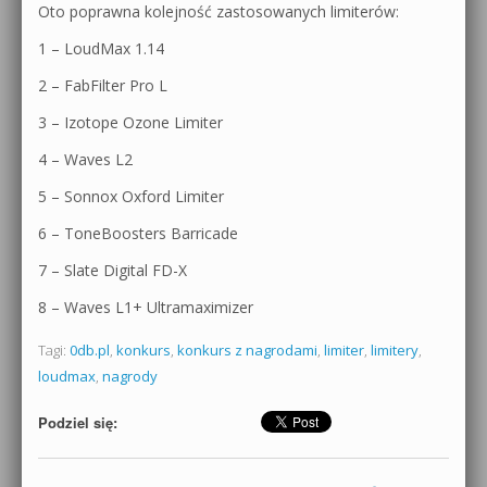
Oto poprawna kolejność zastosowanych limiterów:
1 – LoudMax 1.14
2 – FabFilter Pro L
3 – Izotope Ozone Limiter
4 – Waves L2
5 – Sonnox Oxford Limiter
6 – ToneBoosters Barricade
7 – Slate Digital FD-X
8 – Waves L1+ Ultramaximizer
Tagi:
0db.pl
,
konkurs
,
konkurs z nagrodami
,
limiter
,
limitery
,
loudmax
,
nagrody
Podziel się: