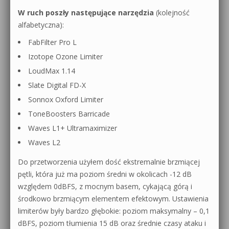
W ruch poszły następujące narzędzia
(kolejność
alfabetyczna):
FabFilter Pro L
Izotope Ozone Limiter
LoudMax 1.14
Slate Digital FD-X
Sonnox Oxford Limiter
ToneBoosters Barricade
Waves L1+ Ultramaximizer
Waves L2
Do przetworzenia użyłem dość ekstremalnie brzmiącej
pętli, która już ma poziom średni w okolicach -12 dB
względem 0dBFS, z mocnym basem, cykającą górą i
środkowo brzmiącym elementem efektowym. Ustawienia
limiterów były bardzo głębokie: poziom maksymalny – 0,1
dBFS, poziom tłumienia 15 dB oraz średnie czasy ataku i