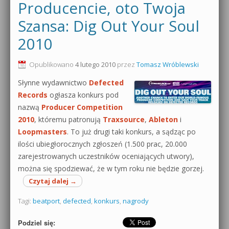
Producencie, oto Twoja
Szansa: Dig Out Your Soul
2010
Opublikowano
4 lutego 2010
przez
Tomasz Wróblewski
Słynne wydawnictwo
Defected
Records
ogłasza konkurs pod
nazwą
Producer Competition
2010
, któremu patronują
Traxsource
,
Ableton
i
Loopmasters
. To już drugi taki konkurs, a sądząc po
ilości ubiegłorocznych zgłoszeń (1.500 prac, 20.000
zarejestrowanych uczestników oceniających utwory),
można się spodziewać, że w tym roku nie będzie gorzej.
Czytaj dalej
→
Tagi:
beatport
,
defected
,
konkurs
,
nagrody
Podziel się: