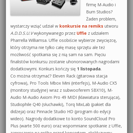
firmę M-Audio i
Burn Studios?
Żaden problem,
wystarczy wziąć udział w
konkursie na remiks
utworu
A.D.D.S.U.V
wykonywanego przez
Uffie
z udziałem
Pharrella Williamsa. Uffie osobiście wybierze zwycięzcę,
który otrzyma nie tylko całę masę sprzętu ale też
możliwość spotkania się z nią sam na sam. Pięciu
finalistów konkursu zostanie uhonorowanych nagrodami
dodatkowymi. Konkurs kończy się
1 listopada
.
Co można otrzymać? Eleven Rack (gitarowa stacja
cyfrowa), Pro Tools Mbox Mini (interfejs), M-Audio CX5
(monitory studyjne) wraz z subwooferem SBX10), M-
Audio M-Audio Axiom Pro 49 MIDI (klawiatura sterująca),
Studiophile Q40 (słuchawki), Torq MixLab (pakiet dla
didżeja) oraz Pinnacle Studio HD (program do edycji
wideo). Nagrody dodatkowe to konto SoundCloud Pro
Plus (warte 500 euro) oraz wspomniane spotkanie z Uffie,
zaproszenie na próbę przed koncertem, ekskluzywny