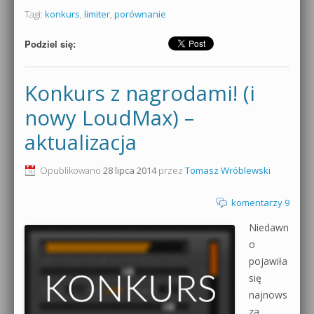
Tagi:
konkurs
,
limiter
,
porównanie
Podziel się:
Konkurs z nagrodami! (i
nowy LoudMax) –
aktualizacja
Opublikowano
28 lipca 2014
przez
Tomasz Wróblewski
komentarzy 9
Niedawn
o
pojawiła
się
najnows
za