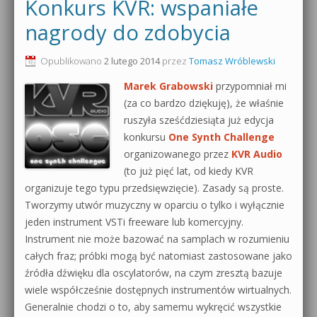
Konkurs KVR: wspaniałe
nagrody do zdobycia
Opublikowano
2 lutego 2014
przez
Tomasz Wróblewski
Marek Grabowski
przypomniał mi
(za co bardzo dziękuję), że właśnie
ruszyła sześćdziesiąta już edycja
konkursu
One Synth Challenge
organizowanego przez
KVR Audio
(to już pięć lat, od kiedy KVR
organizuje tego typu przedsięwzięcie). Zasady są proste.
Tworzymy utwór muzyczny w oparciu o tylko i wyłącznie
jeden instrument VSTi freeware lub komercyjny.
Instrument nie może bazować na samplach w rozumieniu
całych fraz; próbki mogą być natomiast zastosowane jako
źródła dźwięku dla oscylatorów, na czym zresztą bazuje
wiele współcześnie dostępnych instrumentów wirtualnych.
Generalnie chodzi o to, aby samemu wykręcić wszystkie