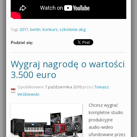
Tagi:
2011
,
berlin
,
konkurs
,
szkolenie akg
Podziel się:
Wygraj nagrodę o wartości
3.500 euro
Opublikowano
7 października 2010
przez
Tomasz
Wróblewski
Chcesz wygrać
kompletne studio
produkcyjne
audio-wideo
ufundowane przez