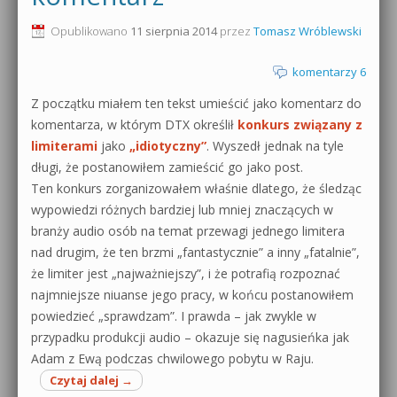
0dB.pl - informacje
Opublikowano
11 sierpnia 2014
przez
Tomasz Wróblewski
Produkcja muzyczna od podstaw
Newsletter
komentarzy 6
Sylenth1 od podstaw
Z początku miałem ten tekst umieścić jako komentarz do
Materiały dla mediów
Sound Forge od podstaw
komentarza, w którym DTX określił
konkurs związany z
Archiwum aktualności
limiterami
jako
„idiotyczny”
. Wyszedł jednak na tyle
Dubstep z syntezatorem Massive
długi, że postanowiłem zamieścić go jako post.
Polityka prywatności
Ten konkurs zorganizowałem właśnie dlatego, że śledząc
Kontakt 5 Kompendium
wypowiedzi różnych bardziej lub mniej znaczących w
Regulamin
branży audio osób na temat przewagi jednego limitera
Pakiety
nad drugim, że ten brzmi „fantastycznie” a inny „fatalnie”,
Działanie sklepu internetowego
że limiter jest „najważniejszy”, i że potrafią rozpoznać
najmniejsze niuanse jego pracy, w końcu postanowiłem
Wyszukiwanie
powiedzieć „sprawdzam”. I prawda – jak zwykle w
przypadku produkcji audio – okazuje się nagusieńka jak
Adam z Ewą podczas chwilowego pobytu w Raju.
Czytaj dalej
→