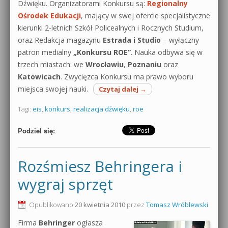
Dźwięku. Organizatorami Konkursu są:
Regionalny
Ośrodek Edukacji
, mający w swej ofercie specjalistyczne
kierunki 2-letnich Szkół Policealnych i Rocznych Studium,
oraz Redakcja magazynu
Estrada i Studio
– wyłączny
patron medialny
„Konkursu ROE”
. Nauka odbywa się w
trzech miastach: we
Wrocławiu
,
Poznaniu
oraz
Katowicach
. Zwycięzca Konkursu ma prawo wyboru
miejsca swojej nauki.
Czytaj dalej
→
Tagi:
eis
,
konkurs
,
realizacja dźwięku
,
roe
Podziel się:
Rozśmiesz Behringera i
wygraj sprzęt
Opublikowano
20 kwietnia 2010
przez
Tomasz Wróblewski
Firma
Behringer
ogłasza