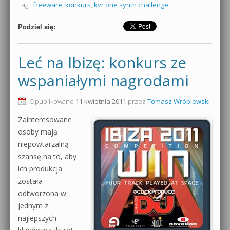
Tagi:
freeware
,
konkurs
,
kvr one synth challenge
Podziel się:
Leć na Ibizę: konkurs ze
wspaniałymi nagrodami
Opublikowano
11 kwietnia 2011
przez
Tomasz Wróblewski
Zainteresowane
osoby mają
niepowtarzalną
szansę na to, aby
ich produkcja
została
odtworzona w
jednym z
najlepszych