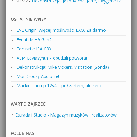
Marek
-
Dekonstrukcja: Jean-Michel Jarre, Oxygène IV
OSTATNIE WPISY
EVE Origin: więcej możliwości EXO. Za darmo!
Eventide H9 Gen2
Focusrite ISA C8X
ASM Leviasynth – obudzili potwora!
Dekonstrukcja: Mike Vickers, Visitation (Sonda)
Moi Drodzy Audiofile!
Mackie Thump 12v4 – pół żartem, ale serio
WARTO ZAJRZEĆ
Estrada i Studio - Magazyn muzyków i realizatorów
POLUB NAS