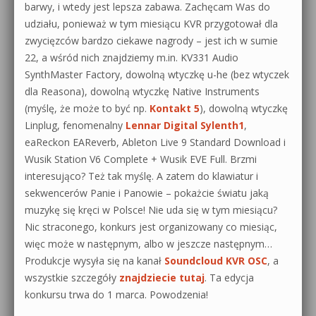
barwy, i wtedy jest lepsza zabawa. Zachęcam Was do
udziału, ponieważ w tym miesiącu KVR przygotował dla
zwycięzców bardzo ciekawe nagrody – jest ich w sumie
22, a wśród nich znajdziemy m.in. KV331 Audio
SynthMaster Factory, dowolną wtyczkę u-he (bez wtyczek
dla Reasona), dowolną wtyczkę Native Instruments
(myślę, że może to być np.
Kontakt 5
), dowolną wtyczkę
Linplug, fenomenalny
Lennar Digital Sylenth1
,
eaReckon EAReverb, Ableton Live 9 Standard Download i
Wusik Station V6 Complete + Wusik EVE Full. Brzmi
interesująco? Też tak myślę. A zatem do klawiatur i
sekwencerów Panie i Panowie – pokażcie światu jaką
muzykę się kręci w Polsce! Nie uda się w tym miesiącu?
Nic straconego, konkurs jest organizowany co miesiąc,
więc może w następnym, albo w jeszcze następnym…
Produkcje wysyła się na kanał
Soundcloud KVR OSC
, a
wszystkie szczegóły
znajdziecie tutaj
.
Ta edycja
konkursu trwa do 1 marca. Powodzenia!