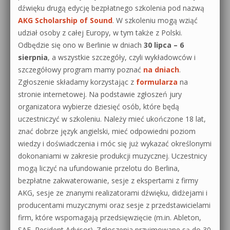
dźwięku drugą edycję bezpłatnego szkolenia pod nazwą
AKG Scholarship of Sound
. W szkoleniu mogą wziąć
udział osoby z całej Europy, w tym także z Polski.
Odbędzie się ono w Berlinie w dniach
30 lipca – 6
sierpnia
, a wszystkie szczegóły, czyli wykładowców i
szczegółowy program mamy poznać
na dniach
.
Zgłoszenie składamy korzystając z
formularza
na
stronie internetowej. Na podstawie zgłoszeń jury
organizatora wybierze dziesięć osób, które będą
uczestniczyć w szkoleniu. Należy mieć ukończone 18 lat,
znać dobrze język angielski, mieć odpowiedni poziom
wiedzy i doświadczenia i móc się już wykazać określonymi
dokonaniami w zakresie produkcji muzycznej. Uczestnicy
mogą liczyć na ufundowanie przelotu do Berlina,
bezpłatne zakwaterowanie, sesje z ekspertami z firmy
AKG, sesje ze znanymi realizatorami dźwięku, didżejami i
producentami muzycznymi oraz sesje z przedstawicielami
firm, które wspomagają przedsięwzięcie (m.in. Ableton,
SAE, Resident Advisor). Zgłoszenia przyjmowane są do 30