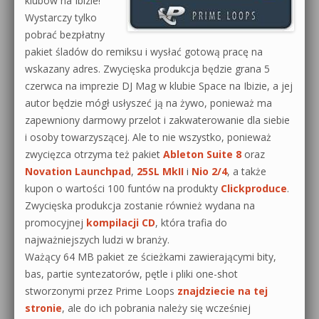
klubów na Ibizie!
Wystarczy tylko
pobrać bezpłatny
pakiet śladów do remiksu i wysłać gotową pracę na
wskazany adres. Zwycięska produkcja będzie grana 5
czerwca na imprezie DJ Mag w klubie Space na Ibizie, a jej
autor będzie mógł usłyszeć ją na żywo, ponieważ ma
zapewniony darmowy przelot i zakwaterowanie dla siebie
i osoby towarzyszącej. Ale to nie wszystko, ponieważ
zwycięzca otrzyma też pakiet
Ableton Suite 8
oraz
Novation Launchpad
,
25SL MkII
i
Nio 2/4
, a także
kupon o wartości 100 funtów na produkty
Clickproduce
.
Zwycięska produkcja zostanie również wydana na
promocyjnej
kompilacji CD
, która trafia do
najważniejszych ludzi w branży.
Ważący 64 MB pakiet ze ścieżkami zawierającymi bity,
bas, partie syntezatorów, pętle i pliki one-shot
stworzonymi przez Prime Loops
znajdziecie na tej
stronie
, ale do ich pobrania należy się wcześniej