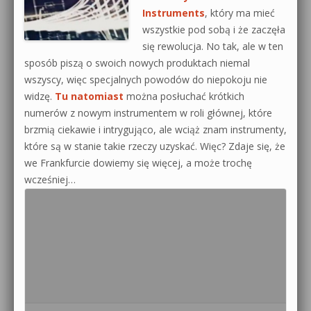
Instruments
, który ma mieć
0dB.pl - informacje
wszystkie pod sobą i że zaczęła
Produkcja muzyczna od podstaw
się rewolucja. No tak, ale w ten
Newsletter
Sylenth1 od podstaw
sposób piszą o swoich nowych produktach niemal
wszyscy, więc specjalnych powodów do niepokoju nie
Materiały dla mediów
Sound Forge od podstaw
widzę.
Tu natomiast
można posłuchać krótkich
numerów z nowym instrumentem w roli głównej, które
Archiwum aktualności
Dubstep z syntezatorem Massive
brzmią ciekawie i intrygująco, ale wciąż znam instrumenty,
Polityka prywatności
które są w stanie takie rzeczy uzyskać. Więc? Zdaje się, że
Kontakt 5 Kompendium
we Frankfurcie dowiemy się więcej, a może trochę
Regulamin
wcześniej…
Pakiety
Działanie sklepu internetowego
Wyszukiwanie