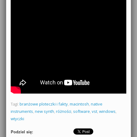
Tagi:
branżowe ploteczki i fakty
,
macintosh
,
native
instruments
,
new synth
,
różności
,
software
,
vst
,
windows
,
wtyczki
Podziel się: