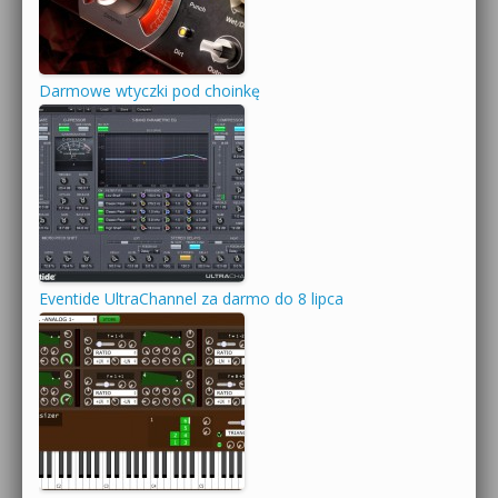
Darmowe wtyczki pod choinkę
Eventide UltraChannel za darmo do 8 lipca