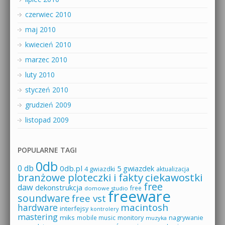
czerwiec 2010
maj 2010
kwiecień 2010
marzec 2010
luty 2010
styczeń 2010
grudzień 2009
listopad 2009
POPULARNE TAGI
0db
0 db
0db.pl
5 gwiazdek
4 gwiazdki
aktualizacja
branżowe ploteczki i fakty
ciekawostki
free
daw
dekonstrukcja
free
domowe studio
freeware
soundware
free vst
macintosh
hardware
interfejsy
kontrolery
mastering
miks
mobile music
monitory
nagrywanie
muzyka