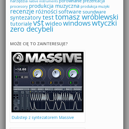
porównanie
prezentacja
narzędzia
native instruments
produkcja muzyczna
procesory
produkcja muzyki
recenzje
różności
software
soundware
tomasz wróblewski
test
syntezatory
vst
wtyczki
windows
wideo
tutoriale
zero decybeli
MOŻE CIĘ TO ZAINTERESUJE?
Dubstep z syntezatorem Massive