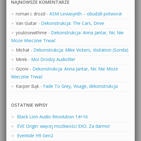
NAJNOWSZE KOMENTARZE
roman i. drozd
-
ASM Leviasynth – obudzili potwora!
Van Guitar
-
Dekonstrukcja: The Cars, Drive
youlosewithme
-
Dekonstrukcja: Anna Jantar, Nic Nie
Może Wiecznie Trwać
Michał
-
Dekonstrukcja: Mike Vickers, Visitation (Sonda)
Mirek
-
Moi Drodzy Audiofile!
Gizoni
-
Dekonstrukcja: Anna Jantar, Nic Nie Może
Wiecznie Trwać
Kacper Bąk
-
Fade To Grey, Visage, dekonstrukcja
OSTATNIE WPISY
Black Lion Audio Revolution 14×16
EVE Origin: więcej możliwości EXO. Za darmo!
Eventide H9 Gen2