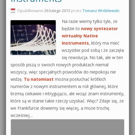
0dB.pl - informacje
Opublikowano
26 lutego 2013
przez
Tomasz Wróblewski
Produkcja muzyczna od podstaw
Na razie wiemy tylko tyle, że
Newsletter
Sylenth1 od podstaw
będzie to
nowy syntezator
wirtualny Native
Materiały dla mediów
Sound Forge od podstaw
Instruments
, który ma mieć
Archiwum aktualności
wszystkie pod sobą i że zaczęła
Dubstep z syntezatorem Massive
się rewolucja. No tak, ale w ten
Polityka prywatności
sposób piszą o swoich nowych produktach niemal
Kontakt 5 Kompendium
wszyscy, więc specjalnych powodów do niepokoju nie
Regulamin
widzę.
Tu natomiast
można posłuchać krótkich
Pakiety
numerów z nowym instrumentem w roli głównej, które
Działanie sklepu internetowego
brzmią ciekawie i intrygująco, ale wciąż znam instrumenty,
które są w stanie takie rzeczy uzyskać. Więc? Zdaje się, że
Wyszukiwanie
we Frankfurcie dowiemy się więcej, a może trochę
wcześniej…