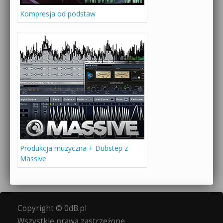
Kompresja od podstaw
Produkcja muzyczna + Dubstep z
Massive
Copyright © 0dB.pl
Wszystkie prawa zastrzeżone.