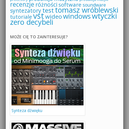
recenzje
różności
software
soundware
tomasz wróblewski
test
syntezatory
vst
wtyczki
windows
wideo
tutoriale
zero decybeli
MOŻE CIĘ TO ZAINTERESUJE?
Synteza dźwięku