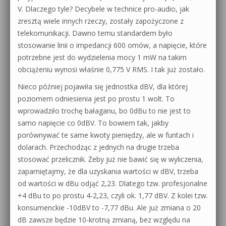
V. Dlaczego tyle? Decybele w technice pro-audio, jak
zresztą wiele innych rzeczy, zostały zapożyczone z
telekomunikacji. Dawno temu standardem było
stosowanie linii o impedancji 600 omów, a napięcie, które
potrzebne jest do wydzielenia mocy 1 mW na takim
obciążeniu wynosi właśnie 0,775 V RMS. I tak już zostało.
Nieco później pojawiła się jednostka dBV, dla której
poziomem odniesienia jest po prostu 1 wolt. To
wprowadziło trochę bałaganu, bo 0dBu to nie jest to
samo napięcie co 0dBV. To bowiem tak, jakby
porównywać te same kwoty pieniędzy, ale w funtach i
dolarach. Przechodząc z jednych na drugie trzeba
stosować przelicznik. Żeby już nie bawić się w wyliczenia,
zapamiętajmy, że dla uzyskania wartości w dBV, trzeba
od wartości w dBu odjąć 2,23. Dlatego tzw. profesjonalne
+4 dBu to po prostu 4-2,23, czyli ok. 1,77 dBV. Z kolei tzw.
konsumenckie -10dBV to -7,77 dBu. Ale już zmiana o 20
dB zawsze będzie 10-krotną zmianą, bez względu na