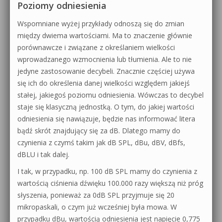
Poziomy odniesienia
Wspomniane wyżej przykłady odnoszą się do zmian
między dwiema wartościami. Ma to znaczenie głównie
porównawcze i związane z określaniem wielkości
wprowadzanego wzmocnienia lub tłumienia. Ale to nie
jedyne zastosowanie decybeli. Znacznie częściej używa
się ich do określenia danej wielkości względem jakiejś
stałej, jakiegoś poziomu odniesienia. Wówczas to decybel
staje się klasyczną jednostką. O tym, do jakiej wartości
odniesienia się nawiązuje, będzie nas informować litera
bądź skrót znajdujący się za dB. Dlatego mamy do
czynienia z czymś takim jak dB SPL, dBu, dBV, dBfs,
dBLU i tak dalej.
I tak, w przypadku, np. 100 dB SPL mamy do czynienia z
wartością ciśnienia dźwięku 100.000 razy większą niż próg
słyszenia, ponieważ za 0dB SPL przyjmuje się 20
mikropaskali, o czym już wcześniej była mowa. W
przypadku dBu, wartością odniesienia jest napięcie 0,775