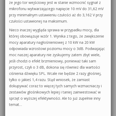
że jego tor wejściowy jest w stanie wzmocnić sygnał z
mikrofonu wytwarzającego napięcie 10 mV do 31,62 mV
przy minimalnym ustawieniu czułości aż do 3,162 V przy
czułości ustawionej na maksimum.
Nieco inaczej wygląda sprawa w przypadku mocy, dla
której obowiązuje wzór 1. Wynika z tego, że zwiększenie
mocy aparatury nagłośnieniowej z 10 kW na 20 kW
odpowiada wzrostowi poziomu mocy o 3dB. Podwajając
moc naszej aparatury nie zyskujemy zatem zbyt wiele,
jeśli chodzi o efekt brzmieniowy, ponieważ taki sam
przyrost, czyli o 3 dB, dokona się również dla wartości
ciśnienia dźwięku SPL. Wcale nie będzie 2 razy głośniej,
tylko o jakieś 1,4 razu. Stąd wniosek, że zamiast
dokupywać coraz to więcej tych samych wzmacniaczy i
zestawów głośnikowych lepiej i taniej zainwestować w
sprzęt o wyższej efektywności. Ale to już zupełnie inny
temat…