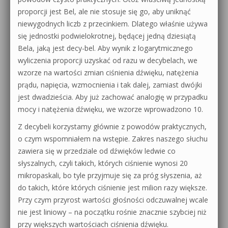
proporcji jest Bel, ale nie stosuje się go, aby uniknąć
niewygodnych liczb z przecinkiem. Dlatego właśnie używa
się jednostki podwielokrotnej, będącej jedną dziesiątą
Bela, jaką jest decy-bel. Aby wynik z logarytmicznego
wyliczenia proporcji uzyskać od razu w decybelach, we
wzorze na wartości zmian ciśnienia dźwięku, natężenia
prądu, napięcia, wzmocnienia i tak dalej, zamiast dwójki
jest dwadzieścia. Aby już zachować analogię w przypadku
mocy i natężenia dźwięku, we wzorze wprowadzono 10.
Z decybeli korzystamy głównie z powodów praktycznych,
o czym wspomniałem na wstępie. Zakres naszego słuchu
zawiera się w przedziale od dźwięków ledwie co
słyszalnych, czyli takich, których ciśnienie wynosi 20
mikropaskali, bo tyle przyjmuje się za próg słyszenia, aż
do takich, które których ciśnienie jest milion razy większe.
Przy czym przyrost wartości głośności odczuwalnej wcale
nie jest liniowy – na początku rośnie znacznie szybciej niż
przy większych wartościach ciśnienia dźwięku.