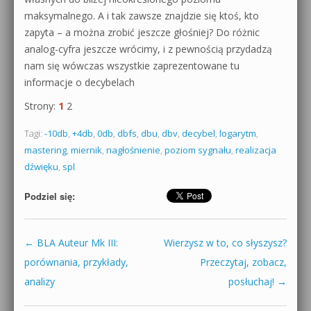
maksymalnego. A i tak zawsze znajdzie się ktoś, kto
zapyta – a można zrobić jeszcze głośniej? Do różnic
analog-cyfra jeszcze wrócimy, i z pewnością przydadzą
nam się wówczas wszystkie zaprezentowane tu
informacje o decybelach
Strony:
1
2
Tagi:
-10db
,
+4db
,
0db
,
dbfs
,
dbu
,
dbv
,
decybel
,
logarytm
,
mastering
,
miernik
,
nagłośnienie
,
poziom sygnału
,
realizacja
dźwięku
,
spl
Podziel się:
←
BLA Auteur Mk III:
Wierzysz w to, co słyszysz?
Zobacz wpisy
porównania, przykłady,
Przeczytaj, zobacz,
analizy
posłuchaj!
→