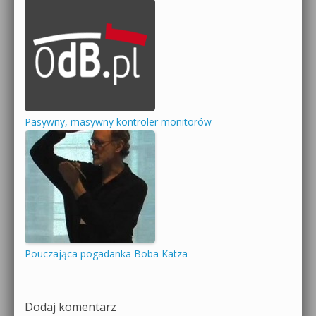
Pasywny, masywny kontroler monitorów
Pouczająca pogadanka Boba Katza
Dodaj komentarz