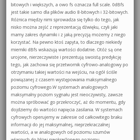
bitowych i większych, a owo fs oznacza full scale. 0dBfs
jest takie samo dla plików audio 8-bitowych i 32-bitowych.
Różnica między nimi sprowadza się tylko do tego, jak
nisko można zejść z reprezentacją dźwięku, czyli jaki
mamy zakres dynamiki i z jaką precyzją możemy z niego
korzystać. Na pewno ktoś zapyta, to dlaczego niekiedy
mierniki dBfs wskazują wartości dodatnie. Otóż są one
urojone, nierzeczywiste i prezentują swoistą predykcję
tego, jak zachowa się przetwornik cyfrowo-analogowy po
otrzymaniu takiej wartości na wejściu, na ogół ściśle
powiązanej z czasem występowania maksymalnego
poziomu cyfrowego.W systemach analogowych
maksymalny poziom sygnału jest nieoczywisty, zawsze
można spróbować go przekroczyć, aż do momentu, gdy
dojdziemy do wartości napięcia zasilania. W systemach
cyfrowych operujemy w zakresie od całkowitego braku
informacji do jej maksymalnej, nieprzekraczalnej
wartości, a w analogowych od poziomu szumów
własnych do bliżej nieokreślonego poziomu