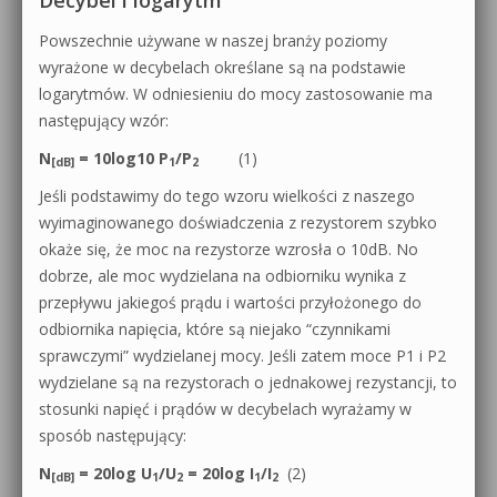
0dB.pl - informacje
Powszechnie używane w naszej branży poziomy
Produkcja muzyczna od podstaw
wyrażone w decybelach określane są na podstawie
Newsletter
logarytmów. W odniesieniu do mocy zastosowanie ma
Sylenth1 od podstaw
następujący wzór:
Materiały dla mediów
Sound Forge od podstaw
N
= 10log10 P
/P
(1)
[dB]
1
2
Archiwum aktualności
Jeśli podstawimy do tego wzoru wielkości z naszego
Dubstep z syntezatorem Massive
wyimaginowanego doświadczenia z rezystorem szybko
Polityka prywatności
Kontakt 5 Kompendium
okaże się, że moc na rezystorze wzrosła o 10dB. No
dobrze, ale moc wydzielana na odbiorniku wynika z
Regulamin
Pakiety
przepływu jakiegoś prądu i wartości przyłożonego do
odbiornika napięcia, które są niejako “czynnikami
Działanie sklepu internetowego
sprawczymi” wydzielanej mocy. Jeśli zatem moce P1 i P2
Wyszukiwanie
wydzielane są na rezystorach o jednakowej rezystancji, to
stosunki napięć i prądów w decybelach wyrażamy w
sposób następujący:
N
= 20log U
/U
= 20log I
/I
(2)
[dB]
1
2
1
2