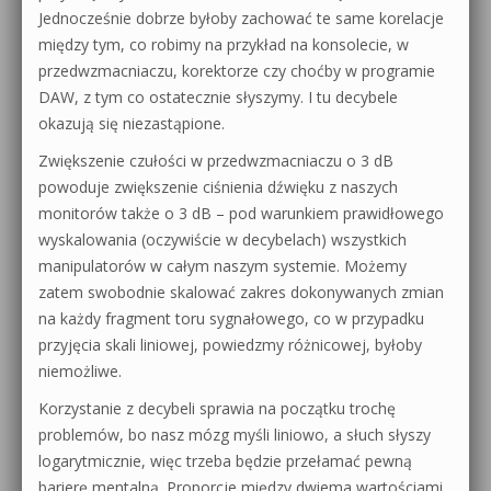
Jednocześnie dobrze byłoby zachować te same korelacje
między tym, co robimy na przykład na konsolecie, w
przedwzmacniaczu, korektorze czy choćby w programie
DAW, z tym co ostatecznie słyszymy. I tu decybele
okazują się niezastąpione.
Zwiększenie czułości w przedwzmacniaczu o 3 dB
powoduje zwiększenie ciśnienia dźwięku z naszych
monitorów także o 3 dB – pod warunkiem prawidłowego
wyskalowania (oczywiście w decybelach) wszystkich
manipulatorów w całym naszym systemie. Możemy
zatem swobodnie skalować zakres dokonywanych zmian
na każdy fragment toru sygnałowego, co w przypadku
przyjęcia skali liniowej, powiedzmy różnicowej, byłoby
niemożliwe.
Korzystanie z decybeli sprawia na początku trochę
problemów, bo nasz mózg myśli liniowo, a słuch słyszy
logarytmicznie, więc trzeba będzie przełamać pewną
barierę mentalną. Proporcje między dwiema wartościami,