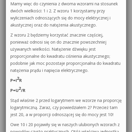
Mamy więc do czynienia z dwoma wzorami na stosunek
dwóch wielkości: 1 i 2. Z wzoru 1 korzystamy przy
wyliczeniach odnoszących się do mocy elektrycznej i
akustycznej oraz do natężenia akustycznego.
Z wzoru 2 będziemy korzystać znacznie częściej,
ponieważ odnosi się on do znacznie powszechniej
używanych wielkości. Natężenie dźwięku jest
proporcjonalne do kwadratu ciśnienia akustycznego;
podobnie jak moc pozostaje proporcjonalna do kwadratu
natężenia prądu i napięcia elektrycznego.
2
P=I
R
2
P=U
/R
Stąd właśnie 2 przed logarytmem we wzorze na proporcję
logarytmiczną. Zaraz, czy powiedziałem 2? Przecież tam
jest 20, a w proporcji odnoszącej się do mocy jest 10!
Owe 10 i 20 pojawiły się w naszych ulubionych wzorach z
powodów czysto praktycznych. Otóż właściwą jednostką