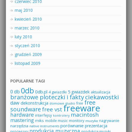
czerwiec 2010
maj 2010
kwiecień 2010
marzec 2010
luty 2010
styczeń 2010
grudzień 2009
listopad 2009
POPULARNE TAGI
0db
0 db
0db.pl
5 gwiazdek
4 gwiazdki
aktualizacja
branżowe ploteczki i fakty
ciekawostki
free
daw
dekonstrukcja
free
domowe studio
freeware
soundware
free vst
macintosh
hardware
interfejsy
kontrolery
mastering
miks
mobile music
monitory
nagrywanie
muzyka
porównanie
prezentacja
narzędzia
native instruments
produkcja muzyczna
procesory
produkcja muzyki