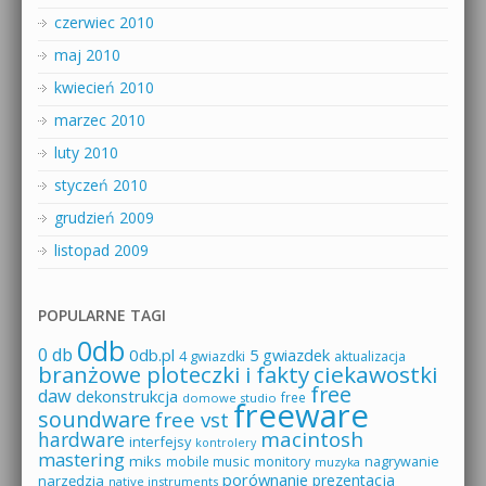
czerwiec 2010
maj 2010
kwiecień 2010
marzec 2010
luty 2010
styczeń 2010
grudzień 2009
listopad 2009
POPULARNE TAGI
0db
0 db
0db.pl
5 gwiazdek
4 gwiazdki
aktualizacja
branżowe ploteczki i fakty
ciekawostki
free
daw
dekonstrukcja
free
domowe studio
freeware
soundware
free vst
macintosh
hardware
interfejsy
kontrolery
mastering
miks
mobile music
monitory
nagrywanie
muzyka
porównanie
prezentacja
narzędzia
native instruments