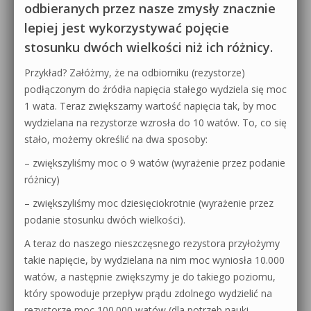
odbieranych przez nasze zmysły znacznie
lepiej jest wykorzystywać pojęcie
stosunku dwóch wielkości niż ich różnicy.
Przykład? Załóżmy, że na odbiorniku (rezystorze)
podłączonym do źródła napięcia stałego wydziela się moc
1 wata. Teraz zwiększamy wartość napięcia tak, by moc
wydzielana na rezystorze wzrosła do 10 watów. To, co się
stało, możemy określić na dwa sposoby:
– zwiększyliśmy moc o 9 watów (wyrażenie przez podanie
różnicy)
– zwiększyliśmy moc dziesięciokrotnie (wyrażenie przez
podanie stosunku dwóch wielkości).
A teraz do naszego nieszczęsnego rezystora przyłożymy
takie napięcie, by wydzielana na nim moc wyniosła 10.000
watów, a następnie zwiększymy je do takiego poziomu,
który spowoduje przepływ prądu zdolnego wydzielić na
rezystorze moc 100.000 watów (dla potrzeb nauki