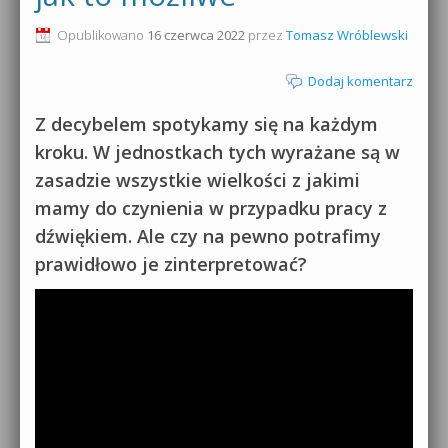
0dB.pl - informacje
Opublikowano
16 czerwca 2022
przez
Tomasz Wróblewski
Produkcja muzyczna od podstaw
Newsletter
Dodaj komentarz
Sylenth1 od podstaw
Materiały dla mediów
Z decybelem spotykamy się na każdym
Sound Forge od podstaw
kroku. W jednostkach tych wyrażane są w
Archiwum aktualności
zasadzie wszystkie wielkości z jakimi
Dubstep z syntezatorem Massive
mamy do czynienia w przypadku pracy z
Polityka prywatności
Kontakt 5 Kompendium
dźwiękiem. Ale czy na pewno potrafimy
Regulamin
prawidłowo je zinterpretować?
Pakiety
Działanie sklepu internetowego
Wyszukiwanie