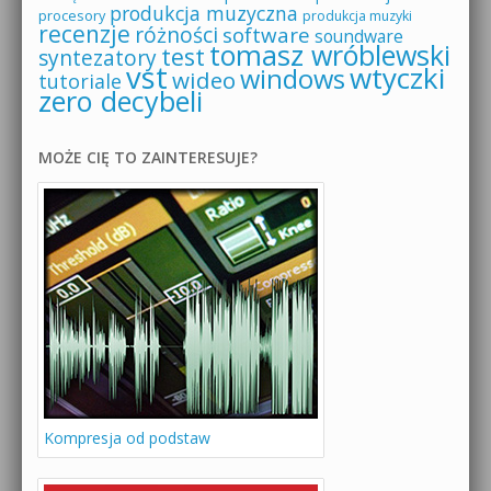
produkcja muzyczna
procesory
produkcja muzyki
recenzje
różności
software
soundware
tomasz wróblewski
test
syntezatory
vst
wtyczki
windows
wideo
tutoriale
zero decybeli
MOŻE CIĘ TO ZAINTERESUJE?
Kompresja od podstaw