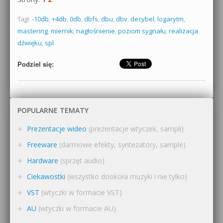
Tagi:
-10db
,
+4db
,
0db
,
dbfs
,
dbu
,
dbv
,
decybel
,
logarytm
,
mastering
,
miernik
,
nagłośnienie
,
poziom sygnału
,
realizacja
dźwięku
,
spl
Podziel się:
POPULARNE TEMATY
Prezentacje wideo
(prezentacje wtyczek, sampli)
Freeware
(darmowe efekty, syntezatory, sample)
Hardware
(sprzęt audio)
Ciekawostki
(wszystko dookoła muzyki i nie tylko)
VST
(wtyczki w formacie VST)
AU
(wtyczki w formacie AU)