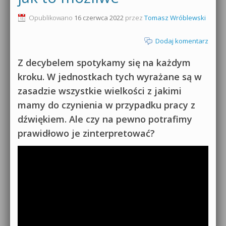
0dB.pl - informacje
Opublikowano
16 czerwca 2022
przez
Tomasz Wróblewski
Produkcja muzyczna od podstaw
Newsletter
Dodaj komentarz
Sylenth1 od podstaw
Materiały dla mediów
Z decybelem spotykamy się na każdym
Sound Forge od podstaw
kroku. W jednostkach tych wyrażane są w
Archiwum aktualności
zasadzie wszystkie wielkości z jakimi
Dubstep z syntezatorem Massive
mamy do czynienia w przypadku pracy z
Polityka prywatności
Kontakt 5 Kompendium
dźwiękiem. Ale czy na pewno potrafimy
Regulamin
prawidłowo je zinterpretować?
Pakiety
Działanie sklepu internetowego
Wyszukiwanie