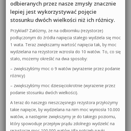
odbieranych przez nasze zmysły znacznie
lepiej jest wykorzystywać pojęcie
stosunku dwóch wielkości niż ich różnicy.
Przykład? Załóżmy, że na odbiorniku (rezystorze)
podłączonym do źródła napięcia stałego wydziela się moc
1 wata. Teraz zwiększamy wartość napięcia tak, by moc
wydzielana na rezystorze wzrosła do 10 watów. To, co się
stało, możemy określić na dwa sposoby:
– zwiększyliśmy moc o 9 watów (wyrażenie przez podanie
różnicy)
– zwiększyliśmy moc dziesięciokrotnie (wyrażenie przez
podanie stosunku dwóch wielkości).
A teraz do naszego nieszczęsnego rezystora przyłożymy
takie napięcie, by wydzielana na nim moc wyniosła 10.000
watów, a następnie zwiększymy je do takiego poziomu,
który spowoduje przepływ prądu zdolnego wydzielić na
rezystorze moc 100.000 watów (dla potrzeb nauki