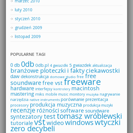
marzec 2010
luty 2010
styczeń 2010
grudzień 2009
listopad 2009
POPULARNE TAGI
0db
0 db
0db.pl
5 gwiazdek
4 gwiazdki
aktualizacja
branżowe ploteczki i fakty
ciekawostki
free
daw
dekonstrukcja
free
domowe studio
freeware
soundware
free vst
macintosh
hardware
interfejsy
kontrolery
mastering
miks
mobile music
monitory
nagrywanie
muzyka
porównanie
prezentacja
narzędzia
native instruments
produkcja muzyczna
procesory
produkcja muzyki
recenzje
różności
software
soundware
tomasz wróblewski
test
syntezatory
vst
wtyczki
windows
wideo
tutoriale
zero decybeli