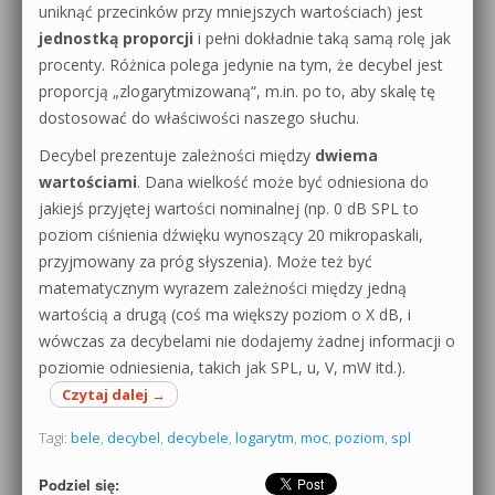
uniknąć przecinków przy mniejszych wartościach) jest
jednostką proporcji
i pełni dokładnie taką samą rolę jak
procenty. Różnica polega jedynie na tym, że decybel jest
proporcją „zlogarytmizowaną“, m.in. po to, aby skalę tę
dostosować do właściwości naszego słuchu.
Decybel prezentuje zależności między
dwiema
wartościami
. Dana wielkość może być odniesiona do
jakiejś przyjętej wartości nominalnej (np. 0 dB SPL to
poziom ciśnienia dźwięku wynoszący 20 mikropaskali,
przyjmowany za próg słyszenia). Może też być
matematycznym wyrazem zależności między jedną
wartością a drugą (coś ma większy poziom o X dB, i
wówczas za decybelami nie dodajemy żadnej informacji o
poziomie odniesienia, takich jak SPL, u, V, mW itd.).
Czytaj dalej
→
Tagi:
bele
,
decybel
,
decybele
,
logarytm
,
moc
,
poziom
,
spl
Podziel się: