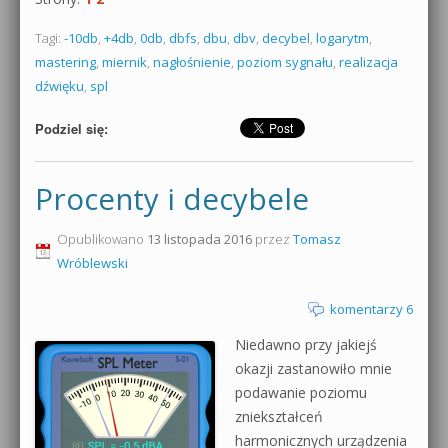
Tagi:
-10db
,
+4db
,
0db
,
dbfs
,
dbu
,
dbv
,
decybel
,
logarytm
,
mastering
,
miernik
,
nagłośnienie
,
poziom sygnału
,
realizacja
dźwięku
,
spl
Podziel się:
Procenty i decybele
Opublikowano
13 listopada 2016
przez
Tomasz
Wróblewski
komentarzy 6
Niedawno przy jakiejś
okazji zastanowiło mnie
podawanie poziomu
zniekształceń
harmonicznych urządzenia