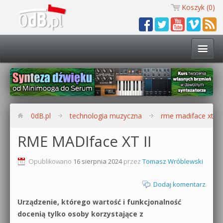
Koszyk (
0
)
Technologia muzyczna
Kursy i warsztaty
0dB.pl
technologia muzyczna
rme madiface xt ii
Darmowe materiały
RME MADIface XT II
Zobacz wszystkie kursy i warsztaty
Kontakt
Opublikowano
16 sierpnia 2024
przez
Tomasz Wróblewski
Synteza dźwięku 🔥
Dodaj komentarz
0dB.pl
Produkcja muzyczna w praktyce
Urządzenie, którego wartość i funkcjonalność
docenią tylko osoby korzystające z
Bitwig Studio od podstaw