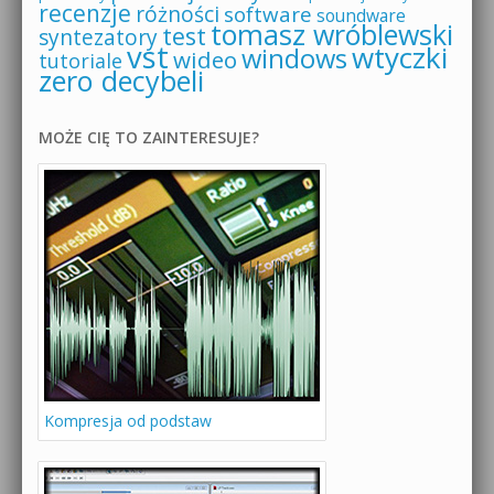
recenzje
różności
software
soundware
tomasz wróblewski
test
syntezatory
vst
wtyczki
windows
wideo
tutoriale
zero decybeli
MOŻE CIĘ TO ZAINTERESUJE?
Kompresja od podstaw