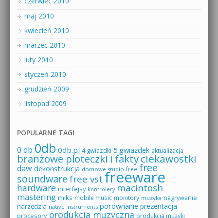
czerwiec 2010
maj 2010
kwiecień 2010
marzec 2010
luty 2010
styczeń 2010
grudzień 2009
listopad 2009
POPULARNE TAGI
0db
0 db
0db.pl
5 gwiazdek
4 gwiazdki
aktualizacja
branżowe ploteczki i fakty
ciekawostki
free
daw
dekonstrukcja
free
domowe studio
freeware
soundware
free vst
macintosh
hardware
interfejsy
kontrolery
mastering
miks
mobile music
monitory
nagrywanie
muzyka
porównanie
prezentacja
narzędzia
native instruments
produkcja muzyczna
procesory
produkcja muzyki