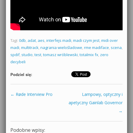
Tagi:
0db
,
adat
,
aes
,
interfejs madi
,
madi czym jest
,
midi over
madi
,
multitrack
,
nagrania wielośladowe
,
rme madiface
,
scena
,
spdif
,
studio
,
test
,
tomasz wróblewski
,
totalmix fx
,
zero
decybeli
Podziel się:
←
Røde Interview Pro
Lampowy, optyczny i
Zobacz wpisy
apetyczny Gainlab Governor
→
Podobne wpisy: