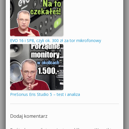
EVO 16 i SP8, czyli ok. 300 zł za tor mikrofonowy
PreSonus Eris Studio 5 – test i analiza
Dodaj komentarz