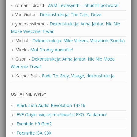
roman i. drozd
-
ASM Leviasynth – obudzili potwora!
Van Guitar
-
Dekonstrukcja: The Cars, Drive
youlosewithme
-
Dekonstrukcja: Anna Jantar, Nic Nie
Może Wiecznie Trwać
Michał
-
Dekonstrukcja: Mike Vickers, Visitation (Sonda)
Mirek
-
Moi Drodzy Audiofile!
Gizoni
-
Dekonstrukcja: Anna Jantar, Nic Nie Może
Wiecznie Trwać
Kacper Bąk
-
Fade To Grey, Visage, dekonstrukcja
OSTATNIE WPISY
Black Lion Audio Revolution 14×16
EVE Origin: więcej możliwości EXO. Za darmo!
Eventide H9 Gen2
Focusrite ISA C8X