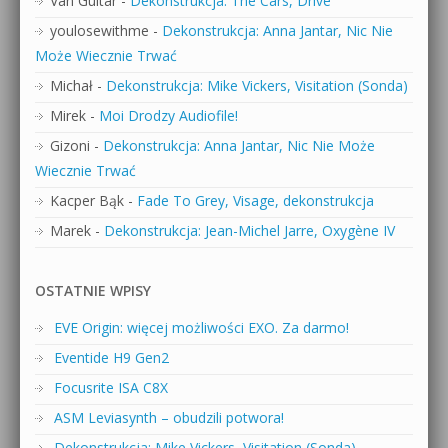
Van Guitar
-
Dekonstrukcja: The Cars, Drive
youlosewithme
-
Dekonstrukcja: Anna Jantar, Nic Nie
Może Wiecznie Trwać
Michał
-
Dekonstrukcja: Mike Vickers, Visitation (Sonda)
Mirek
-
Moi Drodzy Audiofile!
Gizoni
-
Dekonstrukcja: Anna Jantar, Nic Nie Może
Wiecznie Trwać
Kacper Bąk
-
Fade To Grey, Visage, dekonstrukcja
Marek
-
Dekonstrukcja: Jean-Michel Jarre, Oxygène IV
OSTATNIE WPISY
EVE Origin: więcej możliwości EXO. Za darmo!
Eventide H9 Gen2
Focusrite ISA C8X
ASM Leviasynth – obudzili potwora!
Dekonstrukcja: Mike Vickers, Visitation (Sonda)