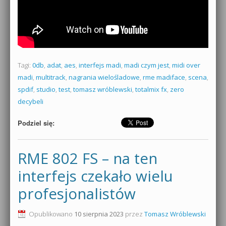
Tagi:
0db
,
adat
,
aes
,
interfejs madi
,
madi czym jest
,
midi over
madi
,
multitrack
,
nagrania wielośladowe
,
rme madiface
,
scena
,
spdif
,
studio
,
test
,
tomasz wróblewski
,
totalmix fx
,
zero
decybeli
Podziel się:
RME 802 FS – na ten
interfejs czekało wielu
profesjonalistów
Opublikowano
10 sierpnia 2023
przez
Tomasz Wróblewski