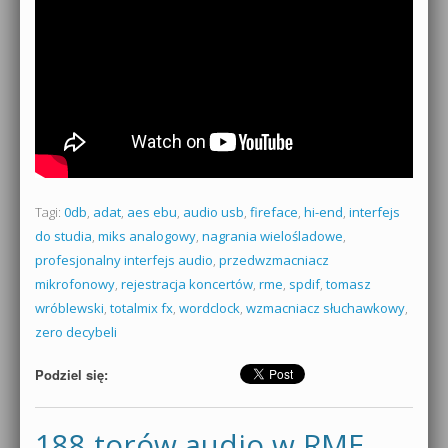
Tagi:
0db
,
adat
,
aes ebu
,
audio usb
,
fireface
,
hi-end
,
interfejs
do studia
,
miks analogowy
,
nagrania wielośladowe
,
profesjonalny interfejs audio
,
przedwzmacniacz
mikrofonowy
,
rejestracja koncertów
,
rme
,
spdif
,
tomasz
wróblewski
,
totalmix fx
,
wordclock
,
wzmacniacz słuchawkowy
,
zero decybeli
Podziel się:
188 torów audio w RME