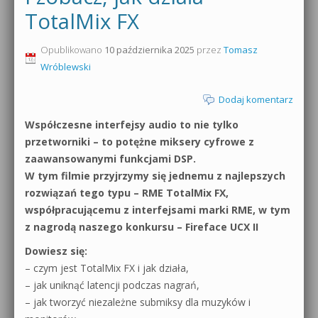
TotalMix FX
0dB.pl - informacje
Produkcja muzyczna od podstaw
Opublikowano
10 października 2025
przez
Tomasz
Newsletter
Sylenth1 od podstaw
Wróblewski
Materiały dla mediów
Sound Forge od podstaw
Dodaj komentarz
Archiwum aktualności
Współczesne interfejsy audio to nie tylko
Dubstep z syntezatorem Massive
przetworniki – to potężne miksery cyfrowe z
Polityka prywatności
zaawansowanymi funkcjami DSP.
Kontakt 5 Kompendium
W tym filmie przyjrzymy się jednemu z najlepszych
Regulamin
Pakiety
rozwiązań tego typu – RME TotalMix FX,
współpracującemu z interfejsami marki RME, w tym
Działanie sklepu internetowego
z nagrodą naszego konkursu – Fireface UCX II
Wyszukiwanie
Dowiesz się:
– czym jest TotalMix FX i jak działa,
– jak uniknąć latencji podczas nagrań,
– jak tworzyć niezależne submiksy dla muzyków i