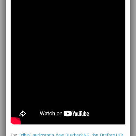
Tagi:
0db.pl
,
audiostacja
,
daw
,
Digicheck NG
,
dsp
,
Fireface UCX