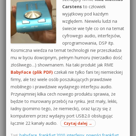
Carstens
to człowiek
wyjątkowy pod każdym
względem. Niewielu ludzi na
świecie wie tyle co on na temat
cyfrowego audio, interfejsów,
oprogramowania, DSP itp.
Kosmiczna wiedza na temat technologii nie przeszkadza
mu w byciu dowcipnym, pełnym humoru (nierzadko dość
złośliwego…) showmanem. Na taki produkt jak RME
BabyFace
(plik PDF)
czekali nie tylko fani tej niemieckiej
firmy, ale też wiele osób poszukujących prawdziwie
mobilnego i prawdziwie wydajnego interfejsu audio.
Przynajmniej kilka cech nowego produktu sprawia, że
będzie to murowany przebój na rynku. Jest mały, lekki,
ładny (pomimo tego, że niemiecki), oraz łączy się z
komputerem przez wydajny port USB2.0 obsługując
łącznie 22 kanały audio.
Czytaj dalej
→
Tagi:
babyface
,
frankfurt 2010
,
interfejsy
,
nowości frankfurt