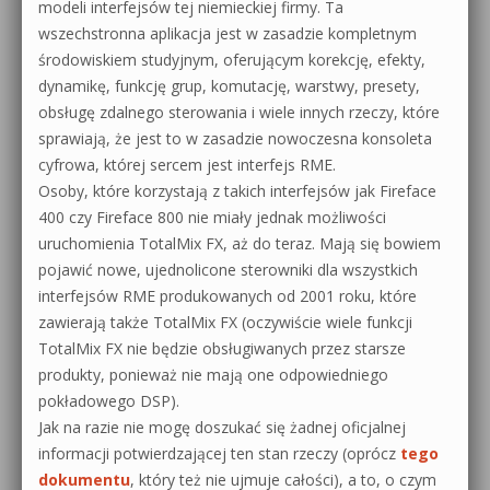
modeli interfejsów tej niemieckiej firmy. Ta
wszechstronna aplikacja jest w zasadzie kompletnym
środowiskiem studyjnym, oferującym korekcję, efekty,
dynamikę, funkcję grup, komutację, warstwy, presety,
obsługę zdalnego sterowania i wiele innych rzeczy, które
sprawiają, że jest to w zasadzie nowoczesna konsoleta
cyfrowa, której sercem jest interfejs RME.
Osoby, które korzystają z takich interfejsów jak Fireface
400 czy Fireface 800 nie miały jednak możliwości
uruchomienia TotalMix FX, aż do teraz. Mają się bowiem
pojawić nowe, ujednolicone sterowniki dla wszystkich
interfejsów RME produkowanych od 2001 roku, które
zawierają także TotalMix FX (oczywiście wiele funkcji
TotalMix FX nie będzie obsługiwanych przez starsze
produkty, ponieważ nie mają one odpowiedniego
pokładowego DSP).
Jak na razie nie mogę doszukać się żadnej oficjalnej
informacji potwierdzającej ten stan rzeczy (oprócz
tego
dokumentu
, który też nie ujmuje całości), a to, o czym