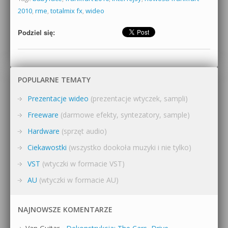
2010
,
rme
,
totalmix fx
,
wideo
Podziel się:
POPULARNE TEMATY
Prezentacje wideo
(prezentacje wtyczek, sampli)
Freeware
(darmowe efekty, syntezatory, sample)
Hardware
(sprzęt audio)
Ciekawostki
(wszystko dookoła muzyki i nie tylko)
VST
(wtyczki w formacie VST)
AU
(wtyczki w formacie AU)
NAJNOWSZE KOMENTARZE