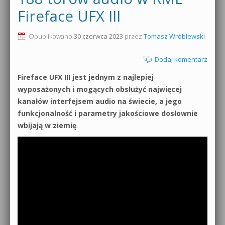
Fireface UFX III
Opublikowano
30 czerwca 2023
przez
Tomasz Wróblewski
Dodaj komentarz
Fireface UFX III jest jednym z najlepiej
wyposażonych i mogących obsłużyć najwięcej
kanałów interfejsem audio na świecie, a jego
funkcjonalność i parametry jakościowe dosłownie
wbijają w ziemię
.