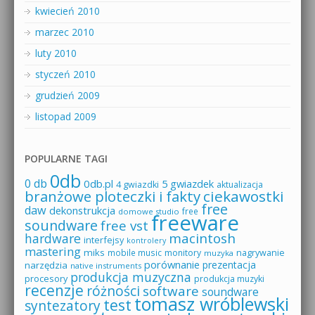
kwiecień 2010
marzec 2010
luty 2010
styczeń 2010
grudzień 2009
listopad 2009
POPULARNE TAGI
0db
0 db
0db.pl
5 gwiazdek
4 gwiazdki
aktualizacja
branżowe ploteczki i fakty
ciekawostki
free
daw
dekonstrukcja
free
domowe studio
freeware
soundware
free vst
macintosh
hardware
interfejsy
kontrolery
mastering
miks
mobile music
monitory
nagrywanie
muzyka
porównanie
prezentacja
narzędzia
native instruments
produkcja muzyczna
procesory
produkcja muzyki
recenzje
różności
software
soundware
tomasz wróblewski
test
syntezatory