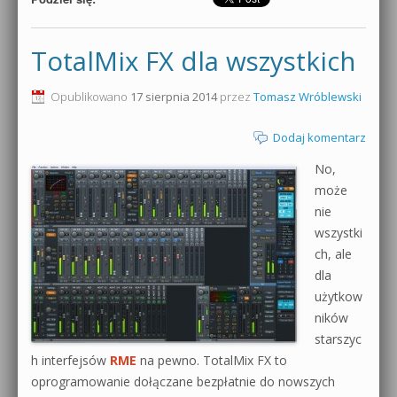
TotalMix FX dla wszystkich
Opublikowano
17 sierpnia 2014
przez
Tomasz Wróblewski
Dodaj komentarz
No,
może
nie
wszystki
ch, ale
dla
użytkow
ników
starszyc
h interfejsów
RME
na pewno. TotalMix FX to
oprogramowanie dołączane bezpłatnie do nowszych