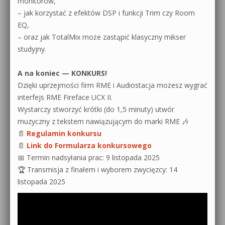
monitorów,
– jak korzystać z efektów DSP i funkcji Trim czy Room
EQ,
– oraz jak TotalMix może zastąpić klasyczny mikser
studyjny.
A na koniec — KONKURS!
Dzięki uprzejmości firm RME i Audiostacja możesz wygrać
interfejs RME Fireface UCX II.
Wystarczy stworzyć krótki (do 1,5 minuty) utwór
muzyczny z tekstem nawiązującym do marki RME 🎶
📄
Regulamin konkursu
📄
Link do Formularza konkursowego
📅 Termin nadsyłania prac: 9 listopada 2025
🏆 Transmisja z finałem i wyborem zwycięzcy: 14
listopada 2025