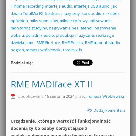
II
,
home recording
,
interfejs audio
,
interfejs USB audio
,
jak
działa TotalMix FX
,
konkurs muzyczny
,
kurs audio
,
miks bez
opóźnień
,
miks submixów
,
mikser cyfrowy
,
miksowanie
,
monitoring studyjny
,
nagrywanie bez latencji
,
nagrywanie
wokalu
,
poradnik audio
,
produkcja muzyczna
,
realizacja
dźwięku
,
rme
,
RME Fireface
,
RME Polska
,
RME tutorial
,
studio
nagrań
,
tomasz wróblewski
,
totalmix fx
Podziel się:
RME MADIface XT II
Opublikowano
16 sierpnia 2024
przez
Tomasz Wróblewski
Dodaj komentarz
Urządzenie, którego wartość i funkcjonalność
docenią tylko osoby korzystające z
wielokanałowego przesyłu dźwięku w formacie