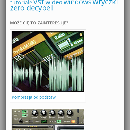
vst
wtyczki
windows
wideo
tutoriale
zero decybeli
MOŻE CIĘ TO ZAINTERESUJE?
Kompresja od podstaw