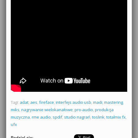
Tagi:
adat
,
aes
,
fireface
,
interfejs audio usb
,
madi
,
mastering
,
miks
,
nagrywanie wielokanałowe
,
pro-audio
,
produkcja
muzyczna
,
rme audio
,
spdif
,
studio nagrań
,
toslink
,
totalmix fx
,
ufx
Podziel się: