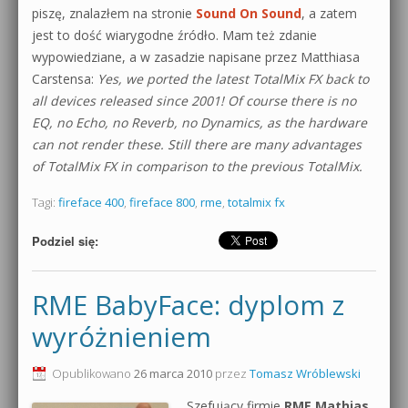
piszę, znalazłem na stronie
Sound On Sound
, a zatem
jest to dość wiarygodne źródło. Mam też zdanie
wypowiedziane, a w zasadzie napisane przez Matthiasa
Carstensa:
Yes, we ported the latest TotalMix FX back to
all devices released since 2001! Of course there is no
EQ, no Echo, no Reverb, no Dynamics, as the hardware
can not render these. Still there are many advantages
of TotalMix FX in comparison to the previous TotalMix.
Tagi:
fireface 400
,
fireface 800
,
rme
,
totalmix fx
Podziel się:
RME BabyFace: dyplom z
wyróżnieniem
Opublikowano
26 marca 2010
przez
Tomasz Wróblewski
Szefujący firmie
RME
Mathias