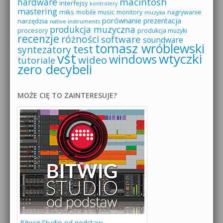
macintosh
hardware
interfejsy
kontrolery
mastering
miks
mobile music
monitory
nagrywanie
muzyka
porównanie
prezentacja
narzędzia
native instruments
produkcja muzyczna
procesory
produkcja muzyki
recenzje
różności
software
soundware
tomasz wróblewski
test
syntezatory
vst
wtyczki
windows
wideo
tutoriale
zero decybeli
MOŻE CIĘ TO ZAINTERESUJE?
Bitwig Studio od podstaw