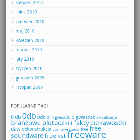
sierpień 2010
lipiec 2010
czerwiec 2010
maj 2010
kwiecień 2010
marzec 2010
luty 2010
styczeń 2010
grudzień 2009
listopad 2009
POPULARNE TAGI
0db
0 db
0db.pl
5 gwiazdek
4 gwiazdki
aktualizacja
branżowe ploteczki i fakty
ciekawostki
free
daw
dekonstrukcja
free
domowe studio
freeware
soundware
free vst