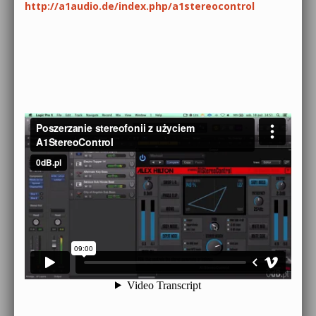
http://a1audio.de/index.php/a1stereocontrol