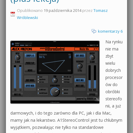
0dB.pl - informacje
Opublikowano
19 października 2014
przez
Tomasz
Produkcja muzyczna od podstaw
Wróblewski
Newsletter
Sylenth1 od podstaw
komentarzy 6
Materiały dla mediów
Sound Forge od podstaw
Na rynku
Archiwum aktualności
nie ma
Dubstep z syntezatorem Massive
zbyt
Polityka prywatności
wielu
Kontakt 5 Kompendium
dobrych
Regulamin
procesor
Pakiety
ów do
Działanie sklepu internetowego
obróbki
stereofo
Wyszukiwanie
nii, a już
darmowych, i do tego zarówno dla PC, jak i dla Mac,
mamy jak na lekarstwo. A1StereoControl jest tu chlubnym
wyjątkiem, pozwalając nie tylko na standardowe