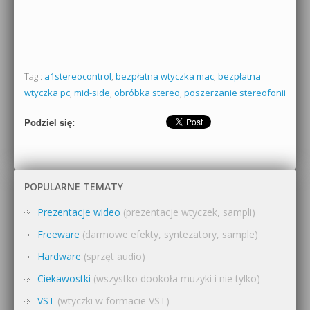
Tagi:
a1stereocontrol
,
bezpłatna wtyczka mac
,
bezpłatna
wtyczka pc
,
mid-side
,
obróbka stereo
,
poszerzanie stereofonii
Podziel się:
POPULARNE TEMATY
Prezentacje wideo
(prezentacje wtyczek, sampli)
Freeware
(darmowe efekty, syntezatory, sample)
Hardware
(sprzęt audio)
Ciekawostki
(wszystko dookoła muzyki i nie tylko)
VST
(wtyczki w formacie VST)