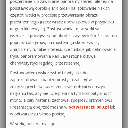
poszerzanie lub zawężanie panoramy stereo, ale też na
podstawową obróbkę Mid-Side i na izolowanie niskich
częstotliwości w procesie przetwarzania obrazu
przestrzennego (rzecz wręcz obowiązkowa w przypadku
nagrań klubowych). Zastosowania tej wtyczki są
wszelakie, począwszy od obróbki zwykłych ścieżek stereo,
poprzez całe grupy, na masteringu skończywszy.
Znajdziemy tu takie interesujące funkcje jak definiowanie
trybu panoramowania Pan Law i różne krzywe
charakterystyki regulacji przestrzennej.
Postanowiłem wykorzystać tę wtyczkę do
zaprezentowania bardzo prostych zabiegów
zmierzających do poszerzenia stereofonii w naszym
nagraniu tak, aby nie ucierpiała na tym kompatybilność
mono, a cały materiał zachował spójność brzmieniową.
Prezentację obejrzeć można w
odtwarzaczu 0dB.pl
lub
w odtwarzaczu Vimeo poniżej.
Wtyczkę pobieramy stąd –