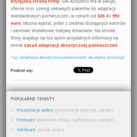
brytyjską stronę firmy
. GIK Acoustics ma w swojej
ofercie m.in. szereg ciekawych pakietów do adaptacji
standardowych pomieszczeń, w cenach od
626
do
993
euro
. Można wybrać jeden z siedmiu dostępnych kolorów
i zamówić dodatkowe statywy drewniane. Na stronie
firmy znajduje się też sporo przydatnych informacji na
temat
zasad adaptacji akustycznej pomieszczeń
.
Tagi:
adaptacja akustyczna pomieszczeń
,
akustyka
,
promocje
Podziel się:
POPULARNE TEMATY
Prezentacje wideo
(prezentacje wtyczek, sampli)
Freeware
(darmowe efekty, syntezatory, sample)
Hardware
(sprzęt audio)