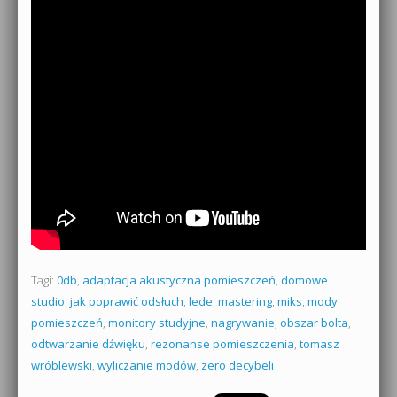
Tagi:
0db
,
adaptacja akustyczna pomieszczeń
,
domowe
studio
,
jak poprawić odsłuch
,
lede
,
mastering
,
miks
,
mody
pomieszczeń
,
monitory studyjne
,
nagrywanie
,
obszar bolta
,
odtwarzanie dźwięku
,
rezonanse pomieszczenia
,
tomasz
wróblewski
,
wyliczanie modów
,
zero decybeli