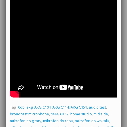
Tagi:
0db
,
akg
,
AKG C104
,
AKG C114
,
AKG C151
,
audio test
,
broadcast microphone
,
c414
,
CK12
,
home studio
,
mid side
,
mikrofon do gitary
,
mikrofon do rapu
,
mikrofon do wokalu
,