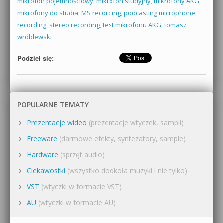
mikrofon pojemnościowy
,
mikrofon studyjny
,
mikrofony AKG
,
mikrofony do studia
,
MS recording
,
podcasting microphone
,
recording
,
stereo recording
,
test mikrofonu AKG
,
tomasz
wróblewski
Podziel się:
POPULARNE TEMATY
Prezentacje wideo
(prezentacje wtyczek, sampli)
Freeware
(darmowe efekty, syntezatory, sample)
Hardware
(sprzęt audio)
Ciekawostki
(wszystko dookoła muzyki i nie tylko)
VST
(wtyczki w formacie VST)
AU
(wtyczki w formacie AU)