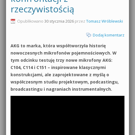
rzeczywistością
0dB.pl - informacje
Produkcja muzyczna od podstaw
Opublikowano
30 stycznia 2026
przez
Tomasz Wróblewski
Newsletter
Sylenth1 od podstaw
Dodaj komentarz
Materiały dla mediów
Sound Forge od podstaw
AKG to marka, która współtworzyła historię
Archiwum aktualności
nowoczesnych mikrofonów pojemnościowych. W
Dubstep z syntezatorem Massive
tym odcinku testuję trzy nowe mikrofony AKG:
Polityka prywatności
C104, C114 i C151 – inspirowane klasycznymi
Kontakt 5 Kompendium
konstrukcjami, ale zaprojektowane z myślą o
Regulamin
Pakiety
współczesnym studiu projektowym, podcastingu,
broadcastingu i nagraniach instrumentalnych.
Działanie sklepu internetowego
Wyszukiwanie