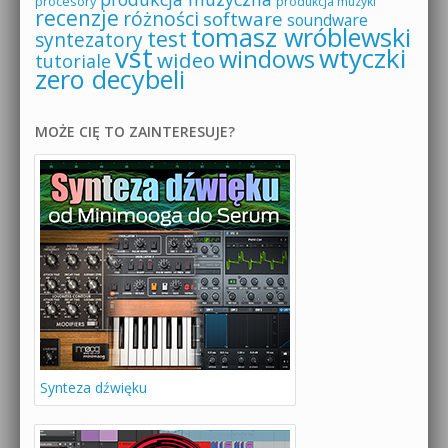
procesory
produkcja muzyki
recenzje
różności
software
soundware
tomasz wróblewski
test
syntezatory
vst
wtyczki
windows
wideo
tutoriale
zero decybeli
MOŻE CIĘ TO ZAINTERESUJE?
Synteza dźwięku