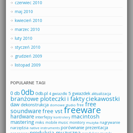
czerwiec 2010
maj 2010
kwiecień 2010
marzec 2010
luty 2010
styczeń 2010
grudzień 2009
listopad 2009
POPULARNE TAGI
0db
0 db
0db.pl
5 gwiazdek
4 gwiazdki
aktualizacja
branżowe ploteczki i fakty
ciekawostki
free
daw
dekonstrukcja
free
domowe studio
freeware
soundware
free vst
macintosh
hardware
interfejsy
kontrolery
mastering
miks
mobile music
monitory
nagrywanie
muzyka
porównanie
prezentacja
narzędzia
native instruments
produkcja muzyczna