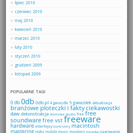
lipiec 2010
czerwiec 2010
maj 2010
kwiecień 2010
marzec 2010
luty 2010
styczeń 2010
grudzień 2009
listopad 2009
POPULARNE TAGI
0db
0 db
0db.pl
5 gwiazdek
4 gwiazdki
aktualizacja
branżowe ploteczki i fakty
ciekawostki
free
daw
dekonstrukcja
free
domowe studio
freeware
soundware
free vst
macintosh
hardware
interfejsy
kontrolery
mastering
miks
mobile music
monitory
nagrywanie
muzyka