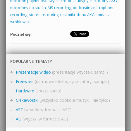
mikrofon pojemnościowy
,
mikrofon studyjny
,
mikrofony AKG
,
mikrofony do studia
,
MS recording
,
podcasting microphone
,
recording
,
stereo recording
,
test mikrofonu AKG
,
tomasz
wróblewski
Podziel się:
POPULARNE TEMATY
Prezentacje wideo
(prezentacje wtyczek, sampli)
Freeware
(darmowe efekty, syntezatory, sample)
Hardware
(sprzęt audio)
Ciekawostki
(wszystko dookoła muzyki i nie tylko)
VST
(wtyczki w formacie VST)
AU
(wtyczki w formacie AU)