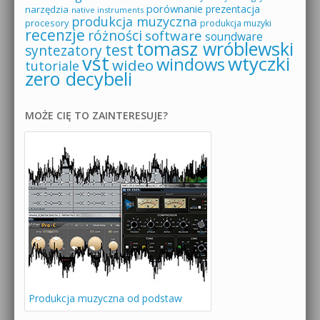
porównanie
prezentacja
narzędzia
native instruments
produkcja muzyczna
procesory
produkcja muzyki
recenzje
różności
software
soundware
tomasz wróblewski
test
syntezatory
vst
wtyczki
windows
wideo
tutoriale
zero decybeli
MOŻE CIĘ TO ZAINTERESUJE?
Produkcja muzyczna od podstaw