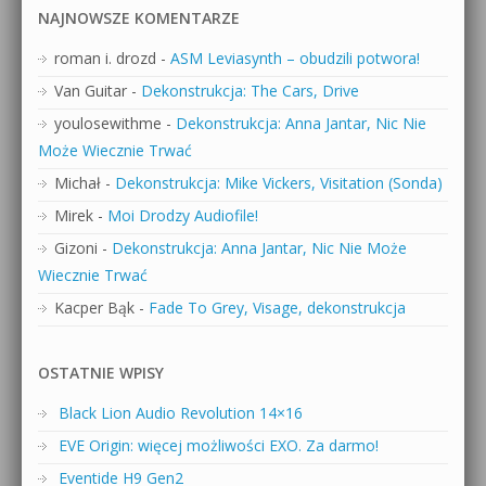
NAJNOWSZE KOMENTARZE
roman i. drozd
-
ASM Leviasynth – obudzili potwora!
Van Guitar
-
Dekonstrukcja: The Cars, Drive
youlosewithme
-
Dekonstrukcja: Anna Jantar, Nic Nie
Może Wiecznie Trwać
Michał
-
Dekonstrukcja: Mike Vickers, Visitation (Sonda)
Mirek
-
Moi Drodzy Audiofile!
Gizoni
-
Dekonstrukcja: Anna Jantar, Nic Nie Może
Wiecznie Trwać
Kacper Bąk
-
Fade To Grey, Visage, dekonstrukcja
OSTATNIE WPISY
Black Lion Audio Revolution 14×16
EVE Origin: więcej możliwości EXO. Za darmo!
Eventide H9 Gen2