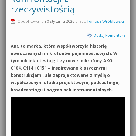
rzeczywistością
0dB.pl - informacje
Produkcja muzyczna od podstaw
Opublikowano
30 stycznia 2026
przez
Tomasz Wróblewski
Newsletter
Sylenth1 od podstaw
Dodaj komentarz
Materiały dla mediów
Sound Forge od podstaw
AKG to marka, która współtworzyła historię
Archiwum aktualności
nowoczesnych mikrofonów pojemnościowych. W
Dubstep z syntezatorem Massive
tym odcinku testuję trzy nowe mikrofony AKG:
Polityka prywatności
C104, C114 i C151 – inspirowane klasycznymi
Kontakt 5 Kompendium
konstrukcjami, ale zaprojektowane z myślą o
Regulamin
Pakiety
współczesnym studiu projektowym, podcastingu,
broadcastingu i nagraniach instrumentalnych.
Działanie sklepu internetowego
Wyszukiwanie