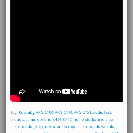
Tagi:
0db
,
akg
,
AKG C104
,
AKG C114
,
AKG C151
,
audio test
,
broadcast microphone
,
c414
,
CK12
,
home studio
,
mid side
,
mikrofon do gitary
,
mikrofon do rapu
,
mikrofon do wokalu
,