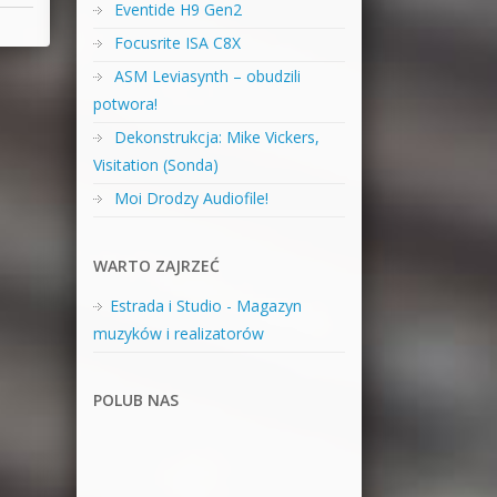
Eventide H9 Gen2
Focusrite ISA C8X
ASM Leviasynth – obudzili
potwora!
Dekonstrukcja: Mike Vickers,
Visitation (Sonda)
Moi Drodzy Audiofile!
WARTO ZAJRZEĆ
Estrada i Studio - Magazyn
muzyków i realizatorów
POLUB NAS