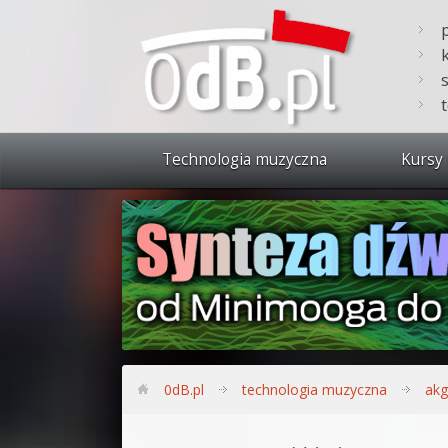
Technologia muzyczna
Kursy 
Zobacz 
Synteza
Produkc
Bitwig S
Produkc
0dB.pl
technologia muzyczna
akg
Sylenth