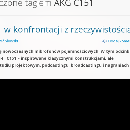
czone tagiem
AKG C151
orge od podstaw
 z syntezatorem Massive
 w konfrontacji z rzeczywistości
 5 Kompendium
róblewski
Dodaj kome
rię nowoczesnych mikrofonów pojemnościowych. W tym odcink
4 i C151 – inspirowane klasycznymi konstrukcjami, ale
tudiu projektowym, podcastingu, broadcastingu i nagraniach