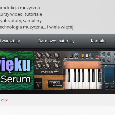
produkcja muzyczna
kursy wideo, tutoriale
syntezatory, samplery
technologia muzyczna... i wiele więcej!
i warsztaty
Darmowe materiały
Kontakt
wszystkie kursy i warsztaty
 dźwięku 🔥
ja muzyczna w praktyce
tudio od podstaw
ja muzyczna od podstaw
 c151
1 od podstaw