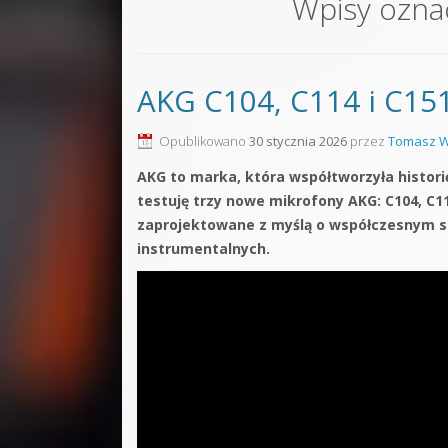
Wpisy ozna
Sound F
Dubstep
AKG C104, C114 i C151
Kontakt
Pakiety
Opublikowano
30 stycznia 2026
przez
Tomasz W
AKG to marka, która współtworzyła histo
testuję trzy nowe mikrofony AKG: C104, C11
zaprojektowane z myślą o współczesnym s
instrumentalnych.