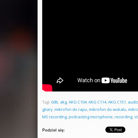
Tagi:
0db
,
akg
,
AKG C104
,
AKG C114
,
AKG C151
,
audio
gitary
,
mikrofon do rapu
,
mikrofon do wokalu
,
mikr
MS recording
,
podcasting microphone
,
recording
,
s
Podziel się: