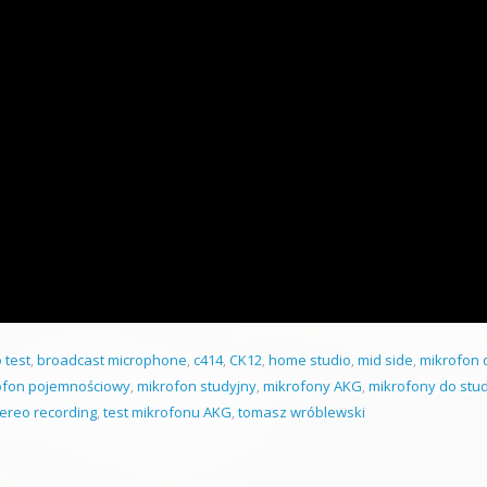
 test
,
broadcast microphone
,
c414
,
CK12
,
home studio
,
mid side
,
mikrofon 
ofon pojemnościowy
,
mikrofon studyjny
,
mikrofony AKG
,
mikrofony do stu
tereo recording
,
test mikrofonu AKG
,
tomasz wróblewski