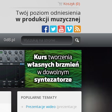
Koszyk (
0
)
Twój poziom odniesienia
w produkcji muzycznej
0dB.pl
0dB.pl - informacje
Newsletter
Materiały dla mediów
Archiwum aktualności
Polityka prywatności
POPULARNE TEMATY
Regulamin
Prezentacje wideo
(prezentacje