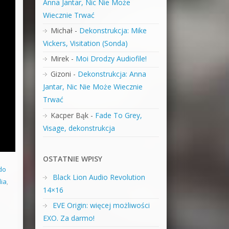
Anna Jantar, Nic Nie Może
Wiecznie Trwać
Michał
-
Dekonstrukcja: Mike
Vickers, Visitation (Sonda)
Mirek
-
Moi Drodzy Audiofile!
Gizoni
-
Dekonstrukcja: Anna
Jantar, Nic Nie Może Wiecznie
Trwać
Kacper Bąk
-
Fade To Grey,
Visage, dekonstrukcja
OSTATNIE WPISY
do
Black Lion Audio Revolution
dia
,
14×16
EVE Origin: więcej możliwości
EXO. Za darmo!