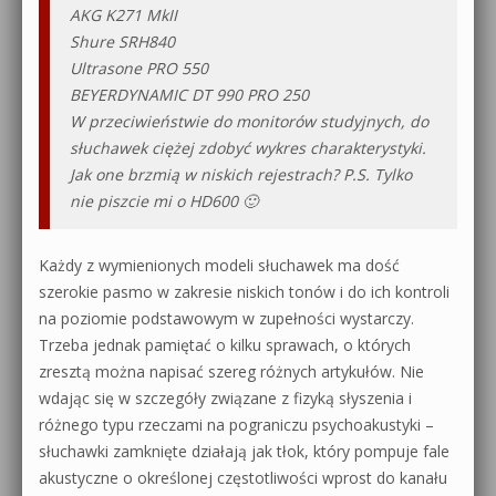
AKG K271 MkII
Shure SRH840
Ultrasone PRO 550
BEYERDYNAMIC DT 990 PRO 250
W przeciwieństwie do monitorów studyjnych, do
słuchawek ciężej zdobyć wykres charakterystyki.
Jak one brzmią w niskich rejestrach? P.S. Tylko
nie piszcie mi o HD600 🙂
Każdy z wymienionych modeli słuchawek ma dość
szerokie pasmo w zakresie niskich tonów i do ich kontroli
na poziomie podstawowym w zupełności wystarczy.
Trzeba jednak pamiętać o kilku sprawach, o których
zresztą można napisać szereg różnych artykułów. Nie
wdając się w szczegóły związane z fizyką słyszenia i
różnego typu rzeczami na pograniczu psychoakustyki –
słuchawki zamknięte działają jak tłok, który pompuje fale
akustyczne o określonej częstotliwości wprost do kanału