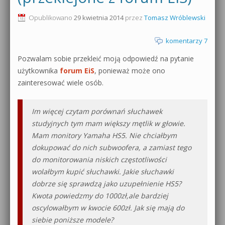
0dB.pl - informacje
Opublikowano
29 kwietnia 2014
przez
Tomasz Wróblewski
Produkcja muzyczna od podstaw
Newsletter
komentarzy 7
Sylenth1 od podstaw
Pozwalam sobie przekleić moją odpowiedź na pytanie
Materiały dla mediów
Sound Forge od podstaw
użytkownika
forum EiS
, ponieważ może ono
Archiwum aktualności
zainteresować wiele osób.
Dubstep z syntezatorem Massive
Polityka prywatności
Im więcej czytam porównań słuchawek
Kontakt 5 Kompendium
studyjnych tym mam większy mętlik w głowie.
Regulamin
Pakiety
Mam monitory Yamaha HS5. Nie chciałbym
dokupować do nich subwoofera, a zamiast tego
Działanie sklepu internetowego
do monitorowania niskich częstotliwości
wolałbym kupić słuchawki. Jakie słuchawki
Wyszukiwanie
dobrze się sprawdzą jako uzupełnienie HS5?
Kwota powiedzmy do 1000zł,ale bardziej
oscylowałbym w kwocie 600zł. Jak się mają do
siebie poniższe modele?