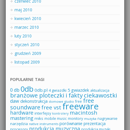
czerwiec 2010
maj 2010
kwiecień 2010
marzec 2010
luty 2010
styczeń 2010
grudzień 2009
listopad 2009
POPULARNE TAGI
0db
0 db
0db.pl
5 gwiazdek
4 gwiazdki
aktualizacja
branżowe ploteczki i fakty
ciekawostki
free
daw
dekonstrukcja
free
domowe studio
freeware
soundware
free vst
macintosh
hardware
interfejsy
kontrolery
mastering
miks
mobile music
monitory
nagrywanie
muzyka
porównanie
prezentacja
narzędzia
native instruments
produkcja muzyczna
procesory
produkcja muzyki