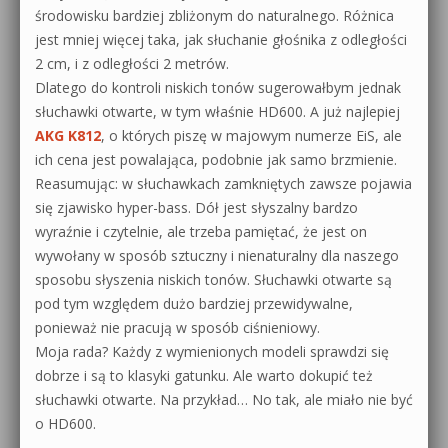
środowisku bardziej zbliżonym do naturalnego. Różnica
jest mniej więcej taka, jak słuchanie głośnika z odległości
2 cm, i z odległości 2 metrów.
Dlatego do kontroli niskich tonów sugerowałbym jednak
słuchawki otwarte, w tym właśnie HD600. A już najlepiej
AKG K812
, o których piszę w majowym numerze EiS, ale
ich cena jest powalająca, podobnie jak samo brzmienie.
Reasumując: w słuchawkach zamkniętych zawsze pojawia
się zjawisko hyper-bass. Dół jest słyszalny bardzo
wyraźnie i czytelnie, ale trzeba pamiętać, że jest on
wywołany w sposób sztuczny i nienaturalny dla naszego
sposobu słyszenia niskich tonów. Słuchawki otwarte są
pod tym względem dużo bardziej przewidywalne,
ponieważ nie pracują w sposób ciśnieniowy.
Moja rada? Każdy z wymienionych modeli sprawdzi się
dobrze i są to klasyki gatunku. Ale warto dokupić też
słuchawki otwarte. Na przykład… No tak, ale miało nie być
o HD600.