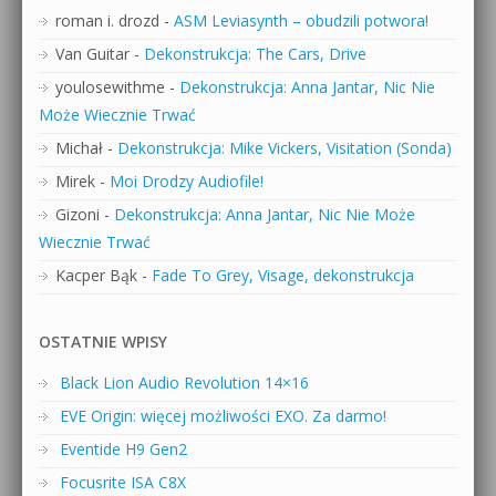
roman i. drozd
-
ASM Leviasynth – obudzili potwora!
Van Guitar
-
Dekonstrukcja: The Cars, Drive
youlosewithme
-
Dekonstrukcja: Anna Jantar, Nic Nie
Może Wiecznie Trwać
Michał
-
Dekonstrukcja: Mike Vickers, Visitation (Sonda)
Mirek
-
Moi Drodzy Audiofile!
Gizoni
-
Dekonstrukcja: Anna Jantar, Nic Nie Może
Wiecznie Trwać
Kacper Bąk
-
Fade To Grey, Visage, dekonstrukcja
OSTATNIE WPISY
Black Lion Audio Revolution 14×16
EVE Origin: więcej możliwości EXO. Za darmo!
Eventide H9 Gen2
Focusrite ISA C8X