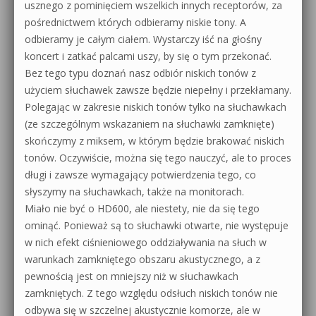
usznego z pominięciem wszelkich innych receptorów, za
pośrednictwem których odbieramy niskie tony. A
odbieramy je całym ciałem. Wystarczy iść na głośny
koncert i zatkać palcami uszy, by się o tym przekonać.
Bez tego typu doznań nasz odbiór niskich tonów z
użyciem słuchawek zawsze będzie niepełny i przekłamany.
Polegając w zakresie niskich tonów tylko na słuchawkach
(ze szczególnym wskazaniem na słuchawki zamknięte)
skończymy z miksem, w którym będzie brakować niskich
tonów. Oczywiście, można się tego nauczyć, ale to proces
długi i zawsze wymagający potwierdzenia tego, co
słyszymy na słuchawkach, także na monitorach.
Miało nie być o HD600, ale niestety, nie da się tego
ominąć. Ponieważ są to słuchawki otwarte, nie występuje
w nich efekt ciśnieniowego oddziaływania na słuch w
warunkach zamkniętego obszaru akustycznego, a z
pewnością jest on mniejszy niż w słuchawkach
zamkniętych. Z tego względu odsłuch niskich tonów nie
odbywa się w szczelnej akustycznie komorze, ale w