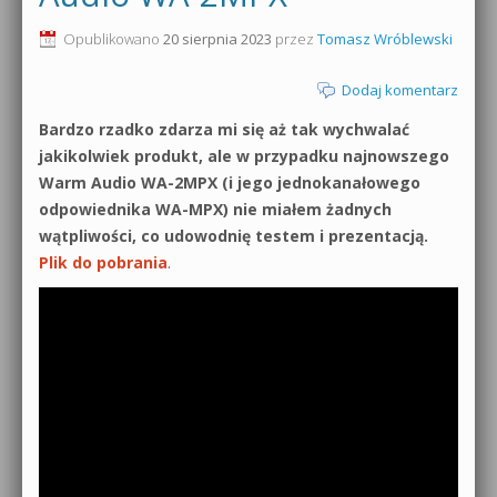
0dB.pl - informacje
Opublikowano
20 sierpnia 2023
przez
Tomasz Wróblewski
Produkcja muzyczna od podstaw
Newsletter
Dodaj komentarz
Sylenth1 od podstaw
Bardzo rzadko zdarza mi się aż tak wychwalać
Materiały dla mediów
Sound Forge od podstaw
jakikolwiek produkt, ale w przypadku najnowszego
Archiwum aktualności
Warm Audio WA-2MPX (i jego jednokanałowego
Dubstep z syntezatorem Massive
odpowiednika WA-MPX) nie miałem żadnych
Polityka prywatności
wątpliwości, co udowodnię testem i prezentacją.
Kontakt 5 Kompendium
Plik do pobrania
.
Regulamin
Pakiety
Działanie sklepu internetowego
Wyszukiwanie