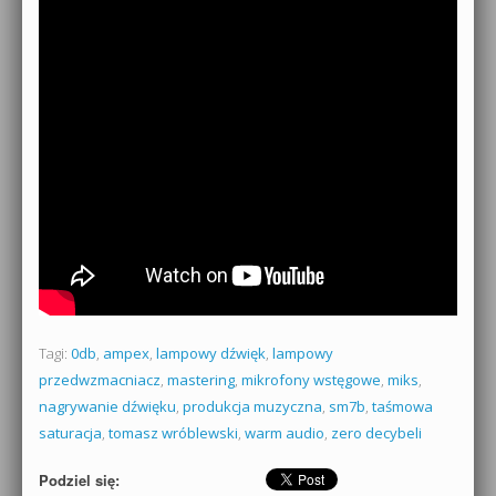
Tagi:
0db
,
ampex
,
lampowy dźwięk
,
lampowy
przedwzmacniacz
,
mastering
,
mikrofony wstęgowe
,
miks
,
nagrywanie dźwięku
,
produkcja muzyczna
,
sm7b
,
taśmowa
saturacja
,
tomasz wróblewski
,
warm audio
,
zero decybeli
Podziel się: