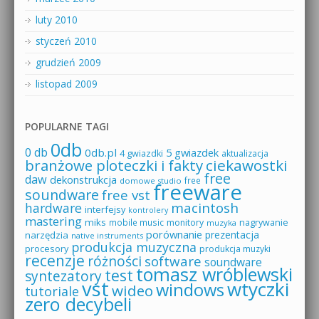
luty 2010
styczeń 2010
grudzień 2009
listopad 2009
POPULARNE TAGI
0db
0 db
0db.pl
5 gwiazdek
4 gwiazdki
aktualizacja
branżowe ploteczki i fakty
ciekawostki
free
daw
dekonstrukcja
free
domowe studio
freeware
soundware
free vst
macintosh
hardware
interfejsy
kontrolery
mastering
miks
mobile music
monitory
nagrywanie
muzyka
porównanie
prezentacja
narzędzia
native instruments
produkcja muzyczna
procesory
produkcja muzyki
recenzje
różności
software
soundware
tomasz wróblewski
test
syntezatory
vst
wtyczki
windows
wideo
tutoriale
zero decybeli