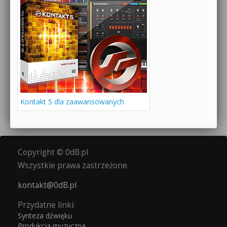
Kontakt 5 dla zaawansowanych
Copyright © 0dB.pl
Wszystkie prawa zastrzeżone.
kontakt@0dB.pl
Przydatne linki:
Synteza dźwięku
Produkcja muzyczna