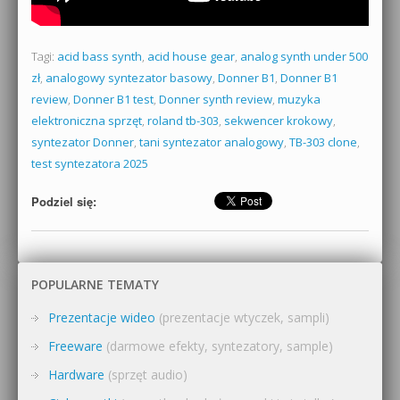
Tagi:
acid bass synth
,
acid house gear
,
analog synth under 500
zł
,
analogowy syntezator basowy
,
Donner B1
,
Donner B1
review
,
Donner B1 test
,
Donner synth review
,
muzyka
elektroniczna sprzęt
,
roland tb-303
,
sekwencer krokowy
,
syntezator Donner
,
tani syntezator analogowy
,
TB-303 clone
,
test syntezatora 2025
Podziel się:
POPULARNE TEMATY
Prezentacje wideo
(prezentacje wtyczek, sampli)
Freeware
(darmowe efekty, syntezatory, sample)
Hardware
(sprzęt audio)