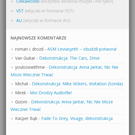
Ciekawostki
(wszystko dookoła muzyki i nie tylko)
VST
(wtyczki w formacie VST)
AU
(wtyczki w formacie AU)
NAJNOWSZE KOMENTARZE
roman i. drozd
-
ASM Leviasynth – obudzili potwora!
Van Guitar
-
Dekonstrukcja: The Cars, Drive
youlosewithme
-
Dekonstrukcja: Anna Jantar, Nic Nie
Może Wiecznie Trwać
Michał
-
Dekonstrukcja: Mike Vickers, Visitation (Sonda)
Mirek
-
Moi Drodzy Audiofile!
Gizoni
-
Dekonstrukcja: Anna Jantar, Nic Nie Może
Wiecznie Trwać
Kacper Bąk
-
Fade To Grey, Visage, dekonstrukcja