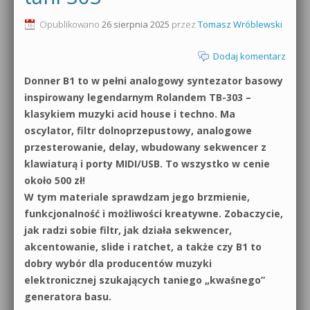
0dB.pl - informacje
Opublikowano
26 sierpnia 2025
przez
Tomasz Wróblewski
Produkcja muzyczna od podstaw
Newsletter
Dodaj komentarz
Sylenth1 od podstaw
Donner B1 to w pełni analogowy syntezator basowy
Materiały dla mediów
Sound Forge od podstaw
inspirowany legendarnym Rolandem TB-303 –
Archiwum aktualności
klasykiem muzyki acid house i techno. Ma
Dubstep z syntezatorem Massive
oscylator, filtr dolnoprzepustowy, analogowe
Polityka prywatności
przesterowanie, delay, wbudowany sekwencer z
Kontakt 5 Kompendium
klawiaturą i porty MIDI/USB. To wszystko w cenie
Regulamin
około 500 zł!
Pakiety
W tym materiale sprawdzam jego brzmienie,
Działanie sklepu internetowego
funkcjonalność i możliwości kreatywne. Zobaczycie,
jak radzi sobie filtr, jak działa sekwencer,
Wyszukiwanie
akcentowanie, slide i ratchet, a także czy B1 to
dobry wybór dla producentów muzyki
elektronicznej szukających taniego „kwaśnego”
generatora basu.