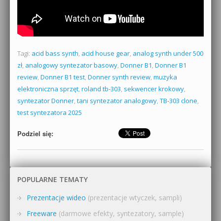
Tagi:
acid bass synth
,
acid house gear
,
analog synth under 500
zł
,
analogowy syntezator basowy
,
Donner B1
,
Donner B1
review
,
Donner B1 test
,
Donner synth review
,
muzyka
elektroniczna sprzęt
,
roland tb-303
,
sekwencer krokowy
,
syntezator Donner
,
tani syntezator analogowy
,
TB-303 clone
,
test syntezatora 2025
Podziel się:
POPULARNE TEMATY
Prezentacje wideo
(prezentacje wtyczek, sampli)
Freeware
(darmowe efekty, syntezatory, sample)