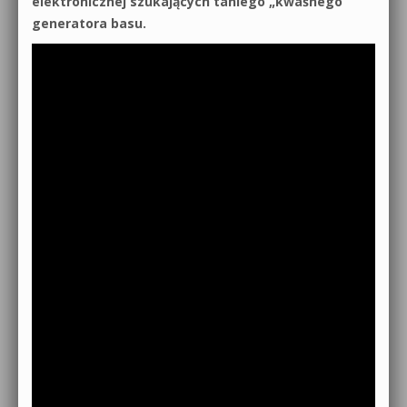
elektronicznej szukających taniego „kwaśnego”
generatora basu.