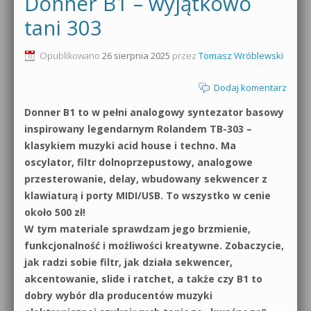
Donner B1 – wyjątkowo
0dB.pl - informacje
tani 303
Produkcja muzyczna od podstaw
Newsletter
Opublikowano
26 sierpnia 2025
przez
Tomasz Wróblewski
Sylenth1 od podstaw
Materiały dla mediów
Dodaj komentarz
Sound Forge od podstaw
Donner B1 to w pełni analogowy syntezator basowy
Archiwum aktualności
Dubstep z syntezatorem Massive
inspirowany legendarnym Rolandem TB-303 –
Polityka prywatności
klasykiem muzyki acid house i techno. Ma
Kontakt 5 Kompendium
oscylator, filtr dolnoprzepustowy, analogowe
Regulamin
przesterowanie, delay, wbudowany sekwencer z
Pakiety
klawiaturą i porty MIDI/USB. To wszystko w cenie
Działanie sklepu internetowego
około 500 zł!
W tym materiale sprawdzam jego brzmienie,
Wyszukiwanie
funkcjonalność i możliwości kreatywne. Zobaczycie,
jak radzi sobie filtr, jak działa sekwencer,
akcentowanie, slide i ratchet, a także czy B1 to
dobry wybór dla producentów muzyki