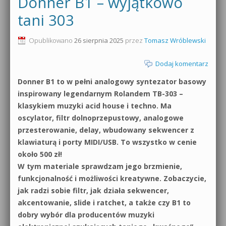
Donner B1 – wyjątkowo
0dB.pl - informacje
tani 303
Produkcja muzyczna od podstaw
Newsletter
Opublikowano
26 sierpnia 2025
przez
Tomasz Wróblewski
Sylenth1 od podstaw
Materiały dla mediów
Dodaj komentarz
Sound Forge od podstaw
Donner B1 to w pełni analogowy syntezator basowy
Archiwum aktualności
Dubstep z syntezatorem Massive
inspirowany legendarnym Rolandem TB-303 –
Polityka prywatności
klasykiem muzyki acid house i techno. Ma
Kontakt 5 Kompendium
oscylator, filtr dolnoprzepustowy, analogowe
Regulamin
przesterowanie, delay, wbudowany sekwencer z
Pakiety
klawiaturą i porty MIDI/USB. To wszystko w cenie
Działanie sklepu internetowego
około 500 zł!
W tym materiale sprawdzam jego brzmienie,
Wyszukiwanie
funkcjonalność i możliwości kreatywne. Zobaczycie,
jak radzi sobie filtr, jak działa sekwencer,
akcentowanie, slide i ratchet, a także czy B1 to
dobry wybór dla producentów muzyki