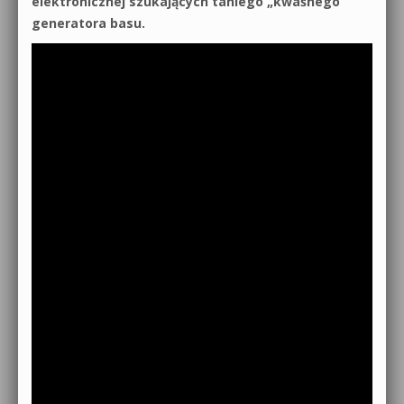
elektronicznej szukających taniego „kwaśnego”
generatora basu.