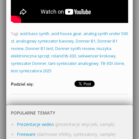
Tagi:
acid bass synth
,
acid house gear
,
analog synth under 500
zł
,
analogowy syntezator basowy
,
Donner B1
,
Donner B1
review
,
Donner B1 test
,
Donner synth review
,
muzyka
elektroniczna sprzęt
,
roland tb-303
,
sekwencer krokowy
,
syntezator Donner
,
tani syntezator analogowy
,
TB-303 clone
,
test syntezatora 2025
Podziel się:
POPULARNE TEMATY
Prezentacje wideo
(prezentacje wtyczek, sampli)
Freeware
(darmowe efekty, syntezatory, sample)