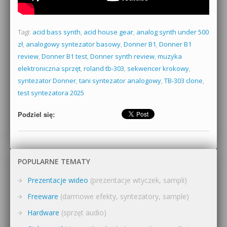
Tagi:
acid bass synth
,
acid house gear
,
analog synth under 500
zł
,
analogowy syntezator basowy
,
Donner B1
,
Donner B1
review
,
Donner B1 test
,
Donner synth review
,
muzyka
elektroniczna sprzęt
,
roland tb-303
,
sekwencer krokowy
,
syntezator Donner
,
tani syntezator analogowy
,
TB-303 clone
,
test syntezatora 2025
Podziel się:
POPULARNE TEMATY
Prezentacje wideo
(prezentacje wtyczek, sampli)
Freeware
(darmowe efekty, syntezatory, sample)
Hardware
(sprzęt audio)