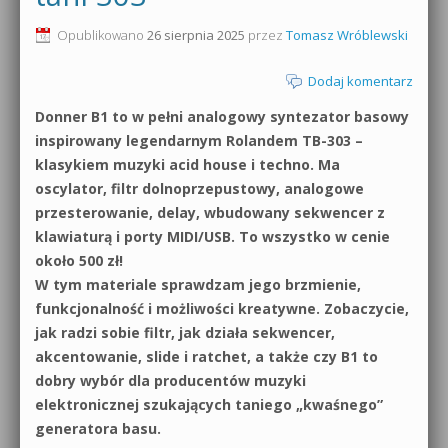
0dB.pl - informacje
Opublikowano
26 sierpnia 2025
przez
Tomasz Wróblewski
Produkcja muzyczna od podstaw
Newsletter
Dodaj komentarz
Sylenth1 od podstaw
Donner B1 to w pełni analogowy syntezator basowy
Materiały dla mediów
Sound Forge od podstaw
inspirowany legendarnym Rolandem TB-303 –
Archiwum aktualności
klasykiem muzyki acid house i techno. Ma
Dubstep z syntezatorem Massive
oscylator, filtr dolnoprzepustowy, analogowe
Polityka prywatności
przesterowanie, delay, wbudowany sekwencer z
Kontakt 5 Kompendium
klawiaturą i porty MIDI/USB. To wszystko w cenie
Regulamin
około 500 zł!
Pakiety
W tym materiale sprawdzam jego brzmienie,
Działanie sklepu internetowego
funkcjonalność i możliwości kreatywne. Zobaczycie,
jak radzi sobie filtr, jak działa sekwencer,
Wyszukiwanie
akcentowanie, slide i ratchet, a także czy B1 to
dobry wybór dla producentów muzyki
elektronicznej szukających taniego „kwaśnego”
generatora basu.