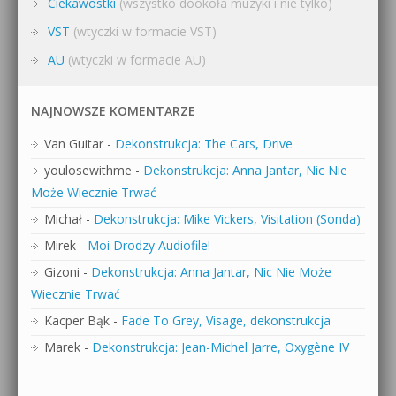
Ciekawostki
(wszystko dookoła muzyki i nie tylko)
VST
(wtyczki w formacie VST)
AU
(wtyczki w formacie AU)
NAJNOWSZE KOMENTARZE
Van Guitar
-
Dekonstrukcja: The Cars, Drive
youlosewithme
-
Dekonstrukcja: Anna Jantar, Nic Nie
Może Wiecznie Trwać
Michał
-
Dekonstrukcja: Mike Vickers, Visitation (Sonda)
Mirek
-
Moi Drodzy Audiofile!
Gizoni
-
Dekonstrukcja: Anna Jantar, Nic Nie Może
Wiecznie Trwać
Kacper Bąk
-
Fade To Grey, Visage, dekonstrukcja
Marek
-
Dekonstrukcja: Jean-Michel Jarre, Oxygène IV