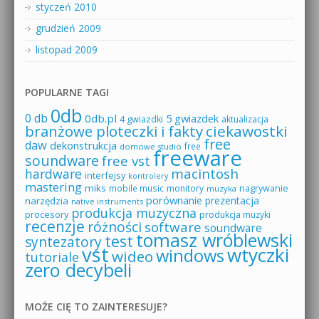
styczeń 2010
grudzień 2009
listopad 2009
POPULARNE TAGI
0db
0 db
0db.pl
5 gwiazdek
4 gwiazdki
aktualizacja
branżowe ploteczki i fakty
ciekawostki
free
daw
dekonstrukcja
free
domowe studio
freeware
soundware
free vst
macintosh
hardware
interfejsy
kontrolery
mastering
miks
mobile music
monitory
nagrywanie
muzyka
porównanie
prezentacja
narzędzia
native instruments
produkcja muzyczna
procesory
produkcja muzyki
recenzje
różności
software
soundware
tomasz wróblewski
test
syntezatory
vst
wtyczki
windows
wideo
tutoriale
zero decybeli
MOŻE CIĘ TO ZAINTERESUJE?