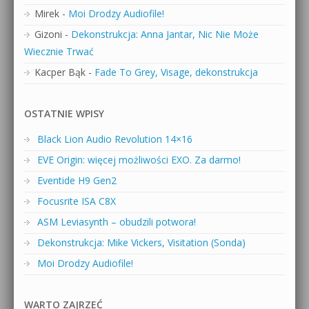
Mirek
-
Moi Drodzy Audiofile!
Gizoni
-
Dekonstrukcja: Anna Jantar, Nic Nie Może
Wiecznie Trwać
Kacper Bąk
-
Fade To Grey, Visage, dekonstrukcja
OSTATNIE WPISY
Black Lion Audio Revolution 14×16
EVE Origin: więcej możliwości EXO. Za darmo!
Eventide H9 Gen2
Focusrite ISA C8X
ASM Leviasynth – obudzili potwora!
Dekonstrukcja: Mike Vickers, Visitation (Sonda)
Moi Drodzy Audiofile!
WARTO ZAJRZEĆ