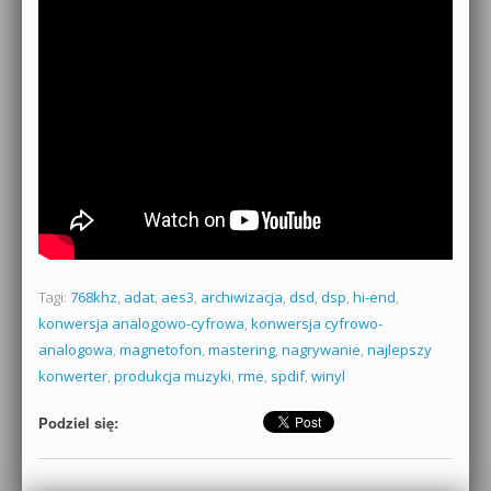
Tagi:
768khz
,
adat
,
aes3
,
archiwizacja
,
dsd
,
dsp
,
hi-end
,
konwersja analogowo-cyfrowa
,
konwersja cyfrowo-
analogowa
,
magnetofon
,
mastering
,
nagrywanie
,
najlepszy
konwerter
,
produkcja muzyki
,
rme
,
spdif
,
winyl
Podziel się: