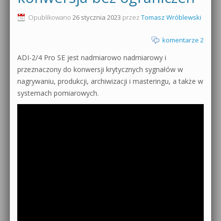
0dB.pl - informacje
Opublikowano
26 stycznia 2023
przez
Tomasz Wróblewski
Produkcja muzyczna od podstaw
Newsletter
komentarze 2
Sylenth1 od podstaw
ADI-2/4 Pro SE jest nadmiarowo nadmiarowy i
Materiały dla mediów
Sound Forge od podstaw
przeznaczony do konwersji krytycznych sygnałów w
Archiwum aktualności
nagrywaniu, produkcji, archiwizacji i masteringu, a także w
Dubstep z syntezatorem Massive
systemach pomiarowych.
Polityka prywatności
Kontakt 5 Kompendium
Regulamin
Pakiety
Działanie sklepu internetowego
Wyszukiwanie