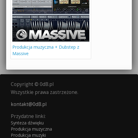
Produkcja muzyczna + Dubstep z
Massive
Copyright © 0dB.pl
Wszystkie prawa zastrzeżone.
kontakt@0dB.pl
Przydatne linki:
Synteza dźwięku
Produkcja muzyczna
Produkcja muzyki