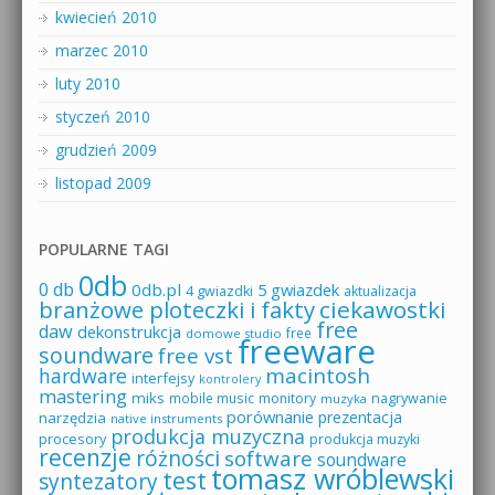
kwiecień 2010
marzec 2010
luty 2010
styczeń 2010
grudzień 2009
listopad 2009
POPULARNE TAGI
0db
0 db
0db.pl
5 gwiazdek
4 gwiazdki
aktualizacja
branżowe ploteczki i fakty
ciekawostki
free
daw
dekonstrukcja
free
domowe studio
freeware
soundware
free vst
macintosh
hardware
interfejsy
kontrolery
mastering
miks
mobile music
monitory
nagrywanie
muzyka
porównanie
prezentacja
narzędzia
native instruments
produkcja muzyczna
procesory
produkcja muzyki
recenzje
różności
software
soundware
tomasz wróblewski
test
syntezatory