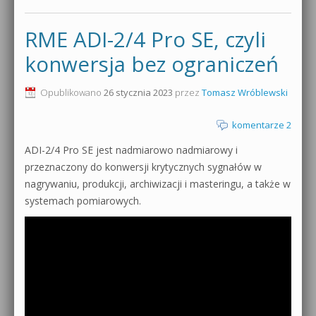
RME ADI-2/4 Pro SE, czyli
konwersja bez ograniczeń
Opublikowano
26 stycznia 2023
przez
Tomasz Wróblewski
komentarze 2
ADI-2/4 Pro SE jest nadmiarowo nadmiarowy i
przeznaczony do konwersji krytycznych sygnałów w
nagrywaniu, produkcji, archiwizacji i masteringu, a także w
systemach pomiarowych.