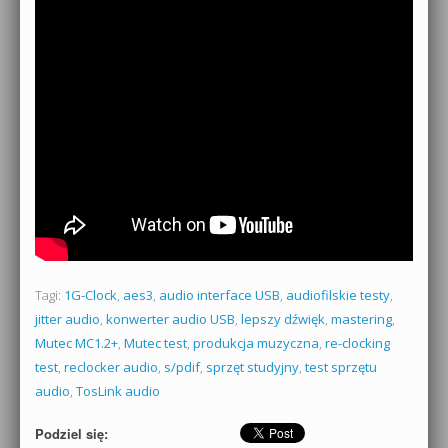
Tagi:
1G-Clock
,
aes3
,
audio interface USB
,
audiofilskie testy
,
jitter audio
,
konwerter audio USB
,
lepszy dźwięk
,
mastering
,
Mutec MC1.2+
,
Mutec test
,
produkcja muzyczna
,
re-clocking
test
,
reclocker audio
,
s/pdif
,
sprzęt studyjny
,
test sprzętu
audio
,
TosLink audio
Podziel się: