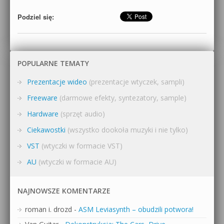
Podziel się:
POPULARNE TEMATY
Prezentacje wideo
(prezentacje wtyczek, sampli)
Freeware
(darmowe efekty, syntezatory, sample)
Hardware
(sprzęt audio)
Ciekawostki
(wszystko dookoła muzyki i nie tylko)
VST
(wtyczki w formacie VST)
AU
(wtyczki w formacie AU)
NAJNOWSZE KOMENTARZE
roman i. drozd
-
ASM Leviasynth – obudzili potwora!