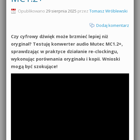
0dB.pl - informacje
Opublikowano
29 sierpnia 2025
przez
Tomasz Wróblewski
Produkcja muzyczna od podstaw
Newsletter
Dodaj komentarz
Sylenth1 od podstaw
Czy cyfrowy dźwięk może brzmieć lepiej niż
Materiały dla mediów
Sound Forge od podstaw
oryginał? Testuję konwerter audio Mutec MC1.2+,
Archiwum aktualności
sprawdzając w praktyce działanie re-clockingu,
Dubstep z syntezatorem Massive
wykonując porównania oryginału i kopii. Wnioski
Polityka prywatności
mogą być szokujące!
Kontakt 5 Kompendium
Regulamin
Pakiety
Działanie sklepu internetowego
Wyszukiwanie