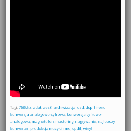
Tagi:
768khz
,
adat
,
aes3
,
archiwizacja
,
dsd
,
dsp
,
hi-end
,
konwersja analogowo-cyfrowa
,
konwersja cyfrowo-
analogowa
,
magnetofon
,
mastering
,
nagrywanie
,
najlepszy
konwerter
,
produkcja muzyki
,
rme
,
spdif
,
winyl