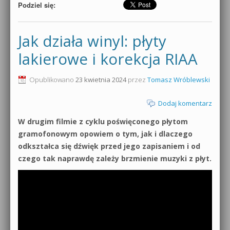
Podziel się:
Jak działa winyl: płyty
lakierowe i korekcja RIAA
Opublikowano
23 kwietnia 2024
przez
Tomasz Wróblewski
Dodaj komentarz
W drugim filmie z cyklu poświęconego płytom
gramofonowym opowiem o tym, jak i dlaczego
odkształca się dźwięk przed jego zapisaniem i od
czego tak naprawdę zależy brzmienie muzyki z płyt.