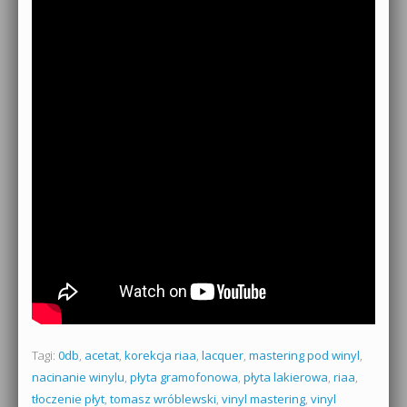
Tagi:
0db
,
acetat
,
korekcja riaa
,
lacquer
,
mastering pod winyl
,
nacinanie winylu
,
płyta gramofonowa
,
płyta lakierowa
,
riaa
,
tłoczenie płyt
,
tomasz wróblewski
,
vinyl mastering
,
vinyl