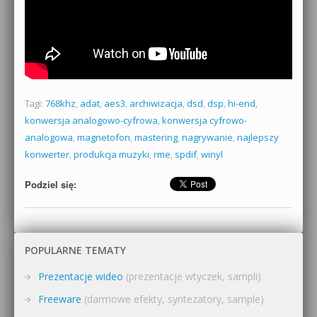
Tagi:
768khz
,
adat
,
aes3
,
archiwizacja
,
dsd
,
dsp
,
hi-end
,
konwersja analogowo-cyfrowa
,
konwersja cyfrowo-
analogowa
,
magnetofon
,
mastering
,
nagrywanie
,
najlepszy
konwerter
,
produkcja muzyki
,
rme
,
spdif
,
winyl
Podziel się:
POPULARNE TEMATY
Prezentacje wideo
(prezentacje wtyczek, sampli)
Freeware
(darmowe efekty, syntezatory, sample)