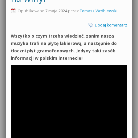
0dB.pl - informacje
Opublikowano
7 maja 2024
przez
Tomasz Wróblewski
Produkcja muzyczna od podstaw
Newsletter
Dodaj komentarz
Sylenth1 od podstaw
Wszytko o czym trzeba wiedzieć, zanim nasza
Materiały dla mediów
Sound Forge od podstaw
muzyka trafi na płytę lakierową, a następnie do
Archiwum aktualności
tłoczni płyt gramofonowych. Jedyny taki zasób
Dubstep z syntezatorem Massive
informacji w polskim internecie!
Polityka prywatności
Kontakt 5 Kompendium
Regulamin
Pakiety
Działanie sklepu internetowego
Wyszukiwanie