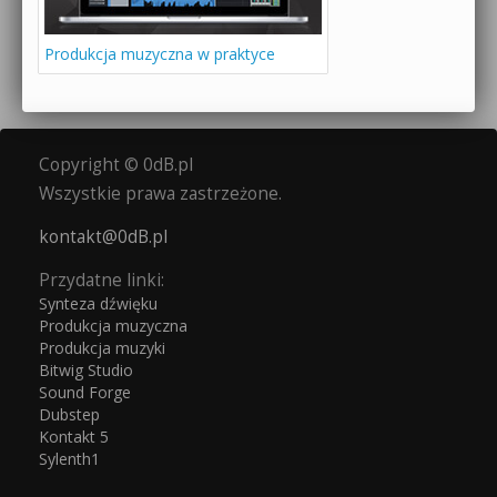
Produkcja muzyczna w praktyce
Copyright © 0dB.pl
Wszystkie prawa zastrzeżone.
kontakt@0dB.pl
Przydatne linki:
Synteza dźwięku
Produkcja muzyczna
Produkcja muzyki
Bitwig Studio
Sound Forge
Dubstep
Kontakt 5
Sylenth1