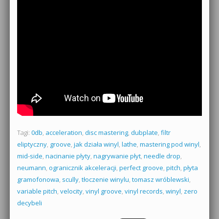
Tagi:
0db
,
acceleration
,
disc mastering
,
dubplate
,
filtr
eliptyczny
,
groove
,
jak działa winyl
,
lathe
,
mastering pod winyl
,
mid-side
,
nacinanie płyty
,
nagrywanie płyt
,
needle drop
,
neumann
,
ogranicznik akceleracji
,
perfect groove
,
pitch
,
płyta
gramofonowa
,
scully
,
tłoczenie winylu
,
tomasz wróblewski
,
variable pitch
,
velocity
,
vinyl groove
,
vinyl records
,
winyl
,
zero
decybeli