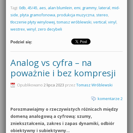
Tagi:
0db
,
45/45
,
aes
,
alan blumlein
,
emi
,
grammy
,
lateral
,
mid-
side
,
płyta gramofonowa
,
produkcja muzyczna
,
stereo
,
tłoczenie płyty winylowej
,
tomasz wróblewski
,
vertical
,
vinyl
,
westrex
,
winyl
,
zero decybeli
Podziel się:
Analog vs cyfra – na
poważnie i bez kompresji
Opublikowano
2 lipca 2023
przez
Tomasz Wróblewski
komentarze 2
Porozmawiajmy o rzeczywistych różnicach między
domeną analogową a cyfrową: szumy,
zniekształcenia, zakres i zapas dynamiki, odbiór
obiektywny i subiektywny…