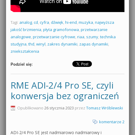
Tagi:
analog
,
cd
,
cyfra
,
dźwięk
,
hi-end
,
muzyka
,
najwyższa
jakość brzmienia
,
płyta gramofonowa
,
przetwarzanie
analogowe
,
przetwarzanie cyfrowe
,
riaa
,
szumy
,
technika
studyjna
,
thd
,
winyl
,
zakres dynamiki
,
zapas dynamiki
,
zniekształcenia
Podziel się:
RME ADI-2/4 Pro SE, czyli
konwersja bez ograniczeń
Opublikowano
26 stycznia 2023
przez
Tomasz Wróblewski
komentarze 2
ADI-2/4 Pro SE jest nadmiarowo nadmiarowy i