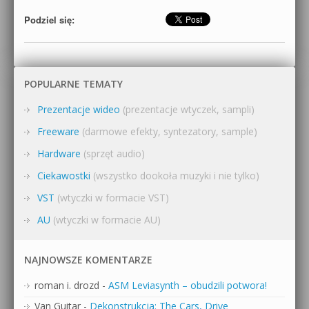
Podziel się:
POPULARNE TEMATY
Prezentacje wideo
(prezentacje wtyczek, sampli)
Freeware
(darmowe efekty, syntezatory, sample)
Hardware
(sprzęt audio)
Ciekawostki
(wszystko dookoła muzyki i nie tylko)
VST
(wtyczki w formacie VST)
AU
(wtyczki w formacie AU)
NAJNOWSZE KOMENTARZE
roman i. drozd
-
ASM Leviasynth – obudzili potwora!
Van Guitar
-
Dekonstrukcja: The Cars, Drive