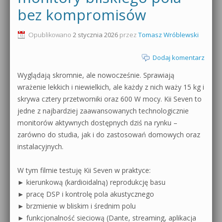
bez kompromisów
0dB.pl - informacje
Produkcja muzyczna od podstaw
Opublikowano
2 stycznia 2026
przez
Tomasz Wróblewski
Newsletter
Sylenth1 od podstaw
Dodaj komentarz
Materiały dla mediów
Sound Forge od podstaw
Wyglądają skromnie, ale nowocześnie. Sprawiają
Archiwum aktualności
wrażenie lekkich i niewielkich, ale każdy z nich waży 15 kg i
Dubstep z syntezatorem Massive
skrywa cztery przetworniki oraz 600 W mocy. Kii Seven to
Polityka prywatności
jedne z najbardziej zaawansowanych technologicznie
Kontakt 5 Kompendium
monitorów aktywnych dostępnych dziś na rynku –
Regulamin
Pakiety
zarówno do studia, jak i do zastosowań domowych oraz
instalacyjnych.
Działanie sklepu internetowego
W tym filmie testuję Kii Seven w praktyce:
Wyszukiwanie
► kierunkową (kardioidalną) reprodukcję basu
► pracę DSP i kontrolę pola akustycznego
► brzmienie w bliskim i średnim polu
► funkcjonalność sieciową (Dante, streaming, aplikacja