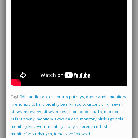
Tagi:
0db
,
audio pro test
,
bruno putzeys
,
dante audio monitory
,
hi end audio
,
kardioidalny bas
,
kii audio
,
kii control
,
kii seven
,
kii seven review
,
kii seven test
,
monitor do studia
,
monitor
referencyjny
,
monitory aktywne dsp
,
monitory bliskiego pola
,
monitory kii seven
,
monitory studyjne premium
,
test
monitorów studyjnych
,
tomasz wróblewski