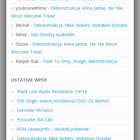
youlosewithme
-
Dekonstrukcja: Anna Jantar, Nic Nie
Może Wiecznie Trwać
Michał
-
Dekonstrukcja: Mike Vickers, Visitation (Sonda)
Mirek
-
Moi Drodzy Audiofile!
Gizoni
-
Dekonstrukcja: Anna Jantar, Nic Nie Może
Wiecznie Trwać
Kacper Bąk
-
Fade To Grey, Visage, dekonstrukcja
OSTATNIE WPISY
Black Lion Audio Revolution 14×16
EVE Origin: więcej możliwości EXO. Za darmo!
Eventide H9 Gen2
Focusrite ISA C8X
ASM Leviasynth – obudzili potwora!
Dekonstrukcja: Mike Vickers, Visitation (Sonda)