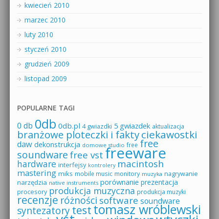
kwiecień 2010
marzec 2010
luty 2010
styczeń 2010
grudzień 2009
listopad 2009
POPULARNE TAGI
0db
0 db
0db.pl
5 gwiazdek
4 gwiazdki
aktualizacja
branżowe ploteczki i fakty
ciekawostki
free
daw
dekonstrukcja
free
domowe studio
freeware
soundware
free vst
macintosh
hardware
interfejsy
kontrolery
mastering
miks
mobile music
monitory
nagrywanie
muzyka
porównanie
prezentacja
narzędzia
native instruments
produkcja muzyczna
procesory
produkcja muzyki
recenzje
różności
software
soundware
tomasz wróblewski
test
syntezatory