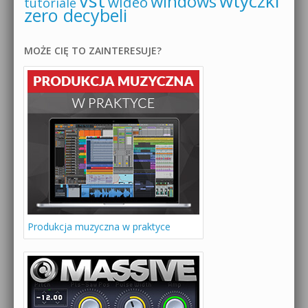
vst
wtyczki
windows
wideo
tutoriale
zero decybeli
MOŻE CIĘ TO ZAINTERESUJE?
Produkcja muzyczna w praktyce