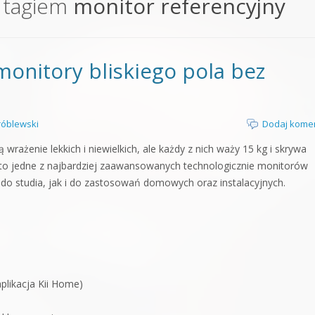
 tagiem
monitor referencyjny
orge od podstaw
 z syntezatorem Massive
monitory bliskiego pola bez
 5 Kompendium
óblewski
Dodaj kome
wrażenie lekkich i niewielkich, ale każdy z nich waży 15 kg i skrywa
n to jedne z najbardziej zaawansowanych technologicznie monitorów
do studia, jak i do zastosowań domowych oraz instalacyjnych.
plikacja Kii Home)