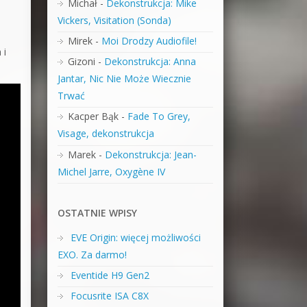
Michał
-
Dekonstrukcja: Mike
Vickers, Visitation (Sonda)
Mirek
-
Moi Drodzy Audiofile!
 i
Gizoni
-
Dekonstrukcja: Anna
Jantar, Nic Nie Może Wiecznie
Trwać
Kacper Bąk
-
Fade To Grey,
Visage, dekonstrukcja
Marek
-
Dekonstrukcja: Jean-
Michel Jarre, Oxygène IV
OSTATNIE WPISY
EVE Origin: więcej możliwości
EXO. Za darmo!
Eventide H9 Gen2
Focusrite ISA C8X