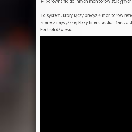
► porównanie do innych monitorów studyjnych
To system, który łączy precyzję monitorów ref
znane z najwyższej klasy hi-end audio. Bardzo 
kontroli dźwięku.