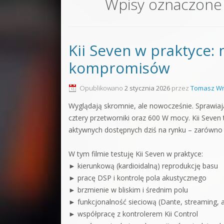
Wpisy oznaczone
Sound F
Dubstep
Kii Seven w praktyce: 
Kontakt
kompromisów
Pakiety
Opublikowano
2 stycznia 2026
przez
Tomasz Wr
Wyglądają skromnie, ale nowocześnie. Sprawiają 
cztery przetworniki oraz 600 W mocy. Kii Seve
aktywnych dostępnych dziś na rynku – zarówno 
W tym filmie testuję Kii Seven w praktyce:
► kierunkową (kardioidalną) reprodukcję basu
► pracę DSP i kontrolę pola akustycznego
► brzmienie w bliskim i średnim polu
► funkcjonalność sieciową (Dante, streaming, a
► współpracę z kontrolerem Kii Control