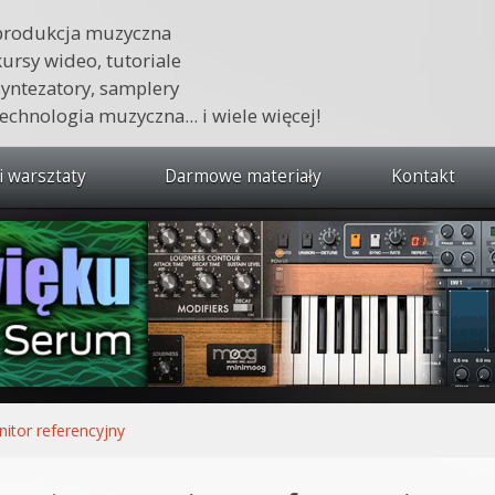
produkcja muzyczna
kursy wideo, tutoriale
syntezatory, samplery
technologia muzyczna... i wiele więcej!
i warsztaty
Darmowe materiały
Kontakt
wszystkie kursy i warsztaty
 dźwięku 🔥
ja muzyczna w praktyce
tudio od podstaw
ja muzyczna od podstaw
itor referencyjny
1 od podstaw