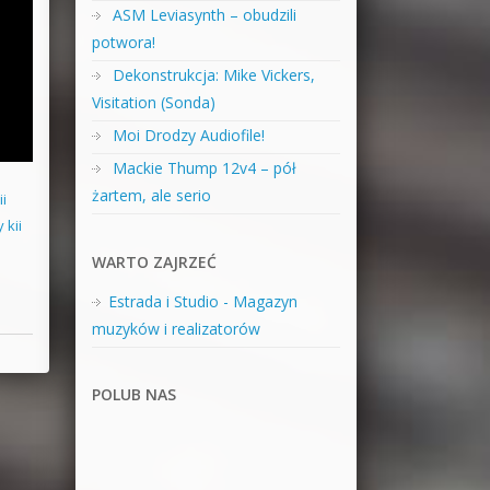
ASM Leviasynth – obudzili
potwora!
Dekonstrukcja: Mike Vickers,
Visitation (Sonda)
Moi Drodzy Audiofile!
Mackie Thump 12v4 – pół
żartem, ale serio
ii
 kii
WARTO ZAJRZEĆ
Estrada i Studio - Magazyn
muzyków i realizatorów
POLUB NAS