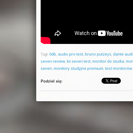
Tagi:
0db
,
audio pro test
,
bruno putzeys
,
dante audi
seven review
,
kii seven test
,
monitor do studia
,
mon
seven
,
monitory studyjne premium
,
test monitorów
Podziel się: