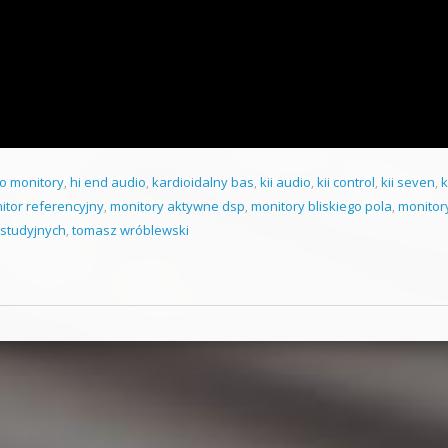
o monitory
,
hi end audio
,
kardioidalny bas
,
kii audio
,
kii control
,
kii seven
,
k
itor referencyjny
,
monitory aktywne dsp
,
monitory bliskiego pola
,
monitory
 studyjnych
,
tomasz wróblewski