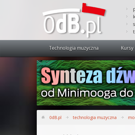
Technologia muzyczna
Kursy 
Zobacz 
Synteza
Produkc
Bitwig S
Produkc
0dB.pl
technologia muzyczna
mon
Sylenth