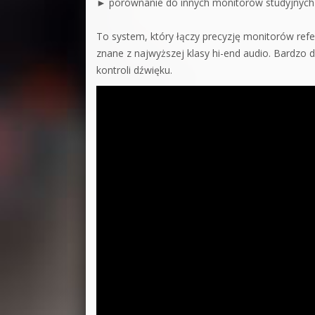
► porównanie do innych monitorów studyjnych
To system, który łączy precyzję monitorów ref
znane z najwyższej klasy hi-end audio. Bardzo 
kontroli dźwięku.