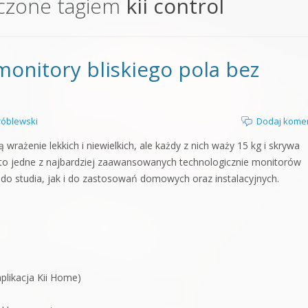
czone tagiem
kii control
orge od podstaw
 z syntezatorem Massive
monitory bliskiego pola bez
 5 Kompendium
óblewski
Dodaj kome
wrażenie lekkich i niewielkich, ale każdy z nich waży 15 kg i skrywa
n to jedne z najbardziej zaawansowanych technologicznie monitorów
do studia, jak i do zastosowań domowych oraz instalacyjnych.
plikacja Kii Home)