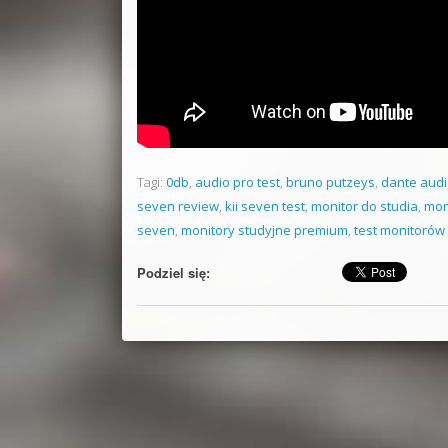
Tagi:
0db
,
audio pro test
,
bruno putzeys
,
dante audi
seven review
,
kii seven test
,
monitor do studia
,
mon
seven
,
monitory studyjne premium
,
test monitorów
Podziel się: