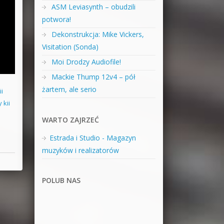
ASM Leviasynth – obudzili
potwora!
Dekonstrukcja: Mike Vickers,
Visitation (Sonda)
Moi Drodzy Audiofile!
Mackie Thump 12v4 – pół
żartem, ale serio
ii
 kii
WARTO ZAJRZEĆ
Estrada i Studio - Magazyn
muzyków i realizatorów
POLUB NAS