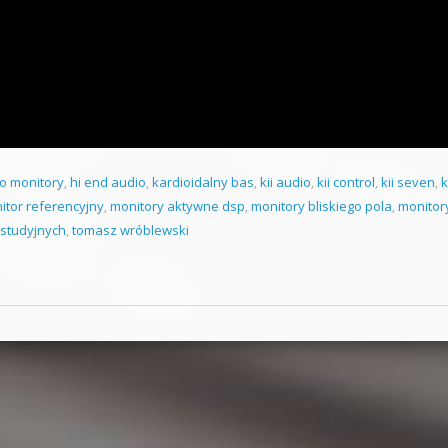
o monitory
,
hi end audio
,
kardioidalny bas
,
kii audio
,
kii control
,
kii seven
,
k
itor referencyjny
,
monitory aktywne dsp
,
monitory bliskiego pola
,
monitory
 studyjnych
,
tomasz wróblewski