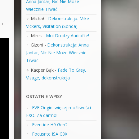
Anna Jantar, Nic Nie Może
Wiecznie Trwać
Michał
-
Dekonstrukcja: Mike
 i
Vickers, Visitation (Sonda)
Mirek
-
Moi Drodzy Audiofile!
Gizoni
-
Dekonstrukcja: Anna
Jantar, Nic Nie Może Wiecznie
Trwać
Kacper Bąk
-
Fade To Grey,
Visage, dekonstrukcja
OSTATNIE WPISY
EVE Origin: więcej możliwości
EXO. Za darmo!
Eventide H9 Gen2
Focusrite ISA C8X