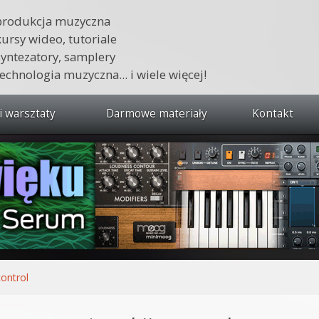
produkcja muzyczna
kursy wideo, tutoriale
syntezatory, samplery
technologia muzyczna... i wiele więcej!
i warsztaty
Darmowe materiały
Kontakt
wszystkie kursy i warsztaty
 dźwięku 🔥
ja muzyczna w praktyce
tudio od podstaw
ja muzyczna od podstaw
control
1 od podstaw