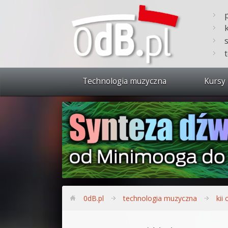
Technologia muzyczna
Kursy 
Zobacz 
Synteza
Produkc
Bitwig S
Produkc
0dB.pl
technologia muzyczna
kii 
Sylenth