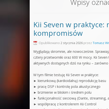
Wpisy ozna
Sound F
Dubstep
Kii Seven w praktyce: 
Kontakt
kompromisów
Pakiety
Opublikowano
2 stycznia 2026
przez
Tomasz Wr
Wyglądają skromnie, ale nowocześnie. Sprawiają 
cztery przetworniki oraz 600 W mocy. Kii Seve
aktywnych dostępnych dziś na rynku – zarówno 
W tym filmie testuję Kii Seven w praktyce:
► kierunkową (kardioidalną) reprodukcję basu
► pracę DSP i kontrolę pola akustycznego
► brzmienie w bliskim i średnim polu
► funkcjonalność sieciową (Dante, streaming, a
► współpracę z kontrolerem Kii Control