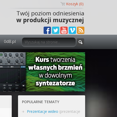
Koszyk (
0
)
Twój poziom odniesienia
w produkcji muzycznej
0dB.pl
0dB.pl - informacje
Newsletter
Materiały dla mediów
Archiwum aktualności
Polityka prywatności
POPULARNE TEMATY
Regulamin
Prezentacje wideo
(prezentacje