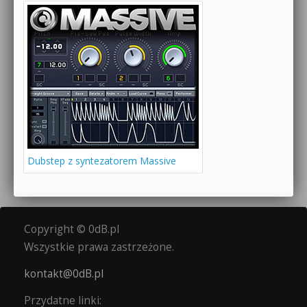
Dubstep z syntezatorem Massive
Copyright © 0dB.pl
Wszystkie prawa zastrzeżone.
kontakt@0dB.pl
Przydatne linki: