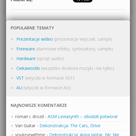
POPULARNE TEMATY
Prezentacje wideo
(prezentacje wtyczek, sampli)
Freeware
(darmowe efekty, syntezatory, sample)
Hardware
(sprzęt audio)
Ciekawostki
(wszystko dookoła muzyki i nie tylko)
VST
(wtyczki w formacie VST)
AU
(wtyczki w formacie AU)
NAJNOWSZE KOMENTARZE
roman i. drozd
-
ASM Leviasynth – obudzili potwora!
Van Guitar
-
Dekonstrukcja: The Cars, Drive
youlosewithme
-
Dekonstrukcja: Anna Jantar, Nic Nie