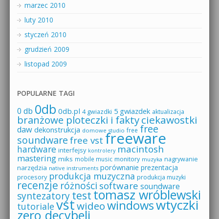
marzec 2010
luty 2010
styczeń 2010
grudzień 2009
listopad 2009
POPULARNE TAGI
0db
0 db
0db.pl
5 gwiazdek
4 gwiazdki
aktualizacja
branżowe ploteczki i fakty
ciekawostki
free
daw
dekonstrukcja
free
domowe studio
freeware
soundware
free vst
macintosh
hardware
interfejsy
kontrolery
mastering
miks
mobile music
monitory
nagrywanie
muzyka
porównanie
prezentacja
narzędzia
native instruments
produkcja muzyczna
procesory
produkcja muzyki
recenzje
różności
software
soundware
tomasz wróblewski
test
syntezatory
vst
wtyczki
windows
wideo
tutoriale
zero decybeli