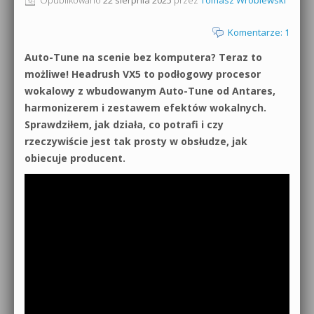
0dB.pl - informacje
Produkcja muzyczna od podstaw
Komentarze: 1
Newsletter
Auto-Tune na scenie bez komputera? Teraz to
Sylenth1 od podstaw
możliwe! Headrush VX5 to podłogowy procesor
Materiały dla mediów
wokalowy z wbudowanym Auto-Tune od Antares,
Sound Forge od podstaw
harmonizerem i zestawem efektów wokalnych.
Archiwum aktualności
Sprawdziłem, jak działa, co potrafi i czy
Dubstep z syntezatorem Massive
rzeczywiście jest tak prosty w obsłudze, jak
Polityka prywatności
Kontakt 5 Kompendium
obiecuje producent.
Regulamin
Pakiety
Działanie sklepu internetowego
Wyszukiwanie