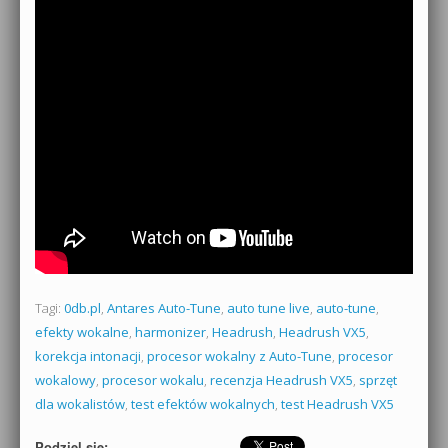
Tagi:
0db.pl
,
Antares Auto-Tune
,
auto tune live
,
auto-tune
,
efekty wokalne
,
harmonizer
,
Headrush
,
Headrush VX5
,
korekcja intonacji
,
procesor wokalny z Auto-Tune
,
procesor
wokalowy
,
procesor wokalu
,
recenzja Headrush VX5
,
sprzęt
dla wokalistów
,
test efektów wokalnych
,
test Headrush VX5
Podziel się: