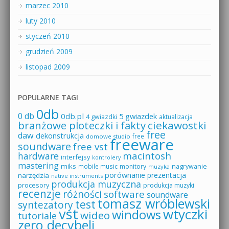
marzec 2010
luty 2010
styczeń 2010
grudzień 2009
listopad 2009
POPULARNE TAGI
0db
0 db
0db.pl
5 gwiazdek
4 gwiazdki
aktualizacja
branżowe ploteczki i fakty
ciekawostki
free
daw
dekonstrukcja
free
domowe studio
freeware
soundware
free vst
macintosh
hardware
interfejsy
kontrolery
mastering
miks
mobile music
monitory
nagrywanie
muzyka
porównanie
prezentacja
narzędzia
native instruments
produkcja muzyczna
procesory
produkcja muzyki
recenzje
różności
software
soundware
tomasz wróblewski
test
syntezatory
vst
wtyczki
windows
wideo
tutoriale
zero decybeli