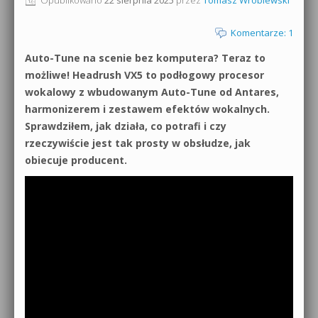
0dB.pl - informacje
Produkcja muzyczna od podstaw
Komentarze: 1
Newsletter
Auto-Tune na scenie bez komputera? Teraz to
Sylenth1 od podstaw
możliwe! Headrush VX5 to podłogowy procesor
Materiały dla mediów
wokalowy z wbudowanym Auto-Tune od Antares,
Sound Forge od podstaw
harmonizerem i zestawem efektów wokalnych.
Archiwum aktualności
Sprawdziłem, jak działa, co potrafi i czy
Dubstep z syntezatorem Massive
rzeczywiście jest tak prosty w obsłudze, jak
Polityka prywatności
Kontakt 5 Kompendium
obiecuje producent.
Regulamin
Pakiety
Działanie sklepu internetowego
Wyszukiwanie