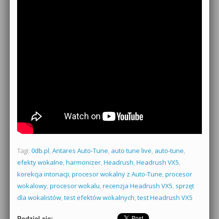
Tagi:
0db.pl
,
Antares Auto-Tune
,
auto tune live
,
auto-tune
,
efekty wokalne
,
harmonizer
,
Headrush
,
Headrush VX5
,
korekcja intonacji
,
procesor wokalny z Auto-Tune
,
procesor
wokalowy
,
procesor wokalu
,
recenzja Headrush VX5
,
sprzęt
dla wokalistów
,
test efektów wokalnych
,
test Headrush VX5
Podziel się: