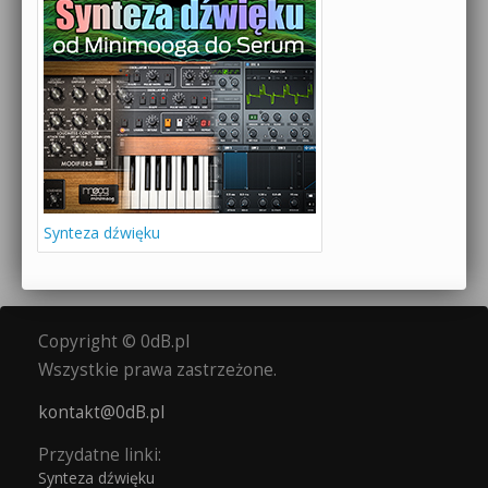
Synteza dźwięku
Copyright © 0dB.pl
Wszystkie prawa zastrzeżone.
kontakt@0dB.pl
Przydatne linki:
Synteza dźwięku