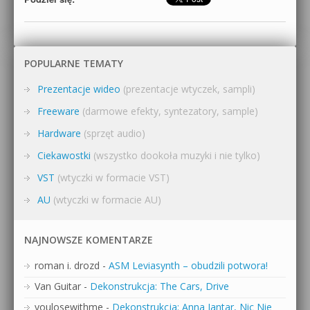
POPULARNE TEMATY
Prezentacje wideo
(prezentacje wtyczek, sampli)
Freeware
(darmowe efekty, syntezatory, sample)
Hardware
(sprzęt audio)
Ciekawostki
(wszystko dookoła muzyki i nie tylko)
VST
(wtyczki w formacie VST)
AU
(wtyczki w formacie AU)
NAJNOWSZE KOMENTARZE
roman i. drozd
-
ASM Leviasynth – obudzili potwora!
Van Guitar
-
Dekonstrukcja: The Cars, Drive
youlosewithme
-
Dekonstrukcja: Anna Jantar, Nic Nie