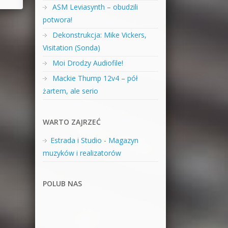
ASM Leviasynth – obudzili
potwora!
Dekonstrukcja: Mike Vickers,
Visitation (Sonda)
Moi Drodzy Audiofile!
Mackie Thump 12v4 – pół
żartem, ale serio
WARTO ZAJRZEĆ
Estrada i Studio - Magazyn
muzyków i realizatorów
POLUB NAS