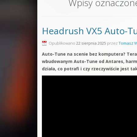
Wpisy oznaczon
Sound F
Dubstep
Headrush VX5 Auto-T
Kontakt
Pakiety
Opublikowano
22 sierpnia 2025
przez
Tomasz W
Auto-Tune na scenie bez komputera? Tera
wbudowanym Auto-Tune od Antares, harmo
działa, co potrafi i czy rzeczywiście jest t