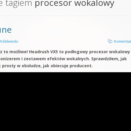
e tagiem
procesor wokalowy
orge od podstaw
 z syntezatorem Massive
une
 5 Kompendium
róblewski
Komentar
z to możliwe! Headrush VX5 to podłogowy procesor wokalowy
nizerem i zestawem efektów wokalnych. Sprawdziłem, jak
ak prosty w obsłudze, jak obiecuje producent.