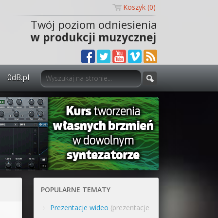
Koszyk (
0
)
Twój poziom odniesienia
w produkcji muzycznej
0dB.pl
0dB.pl - informacje
Newsletter
Materiały dla mediów
Archiwum aktualności
Polityka prywatności
POPULARNE TEMATY
Regulamin
Prezentacje wideo
(prezentacje