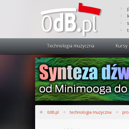
Technologia muzyczna
Kursy 
Zobacz 
Synteza
Produkc
Bitwig S
Produkc
0dB.pl
technologia muzyczna
pro
Sylenth