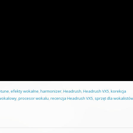
-tune
,
efekty wokalne
,
harmonizer
,
Headrush
,
Headrush VX5
,
korekcja
wokalowy
,
procesor wokalu
,
recenzja Headrush VX5
,
sprzęt dla wokalistó