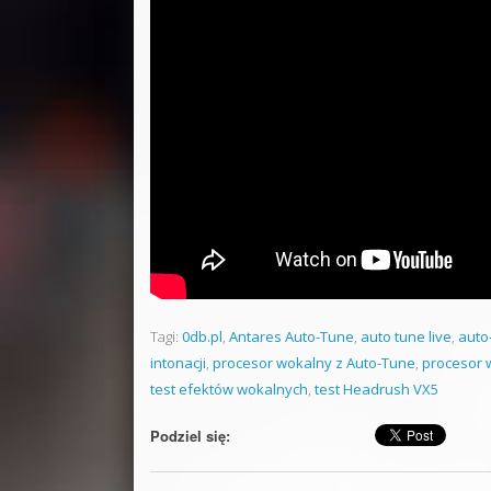
Tagi:
0db.pl
,
Antares Auto-Tune
,
auto tune live
,
auto
intonacji
,
procesor wokalny z Auto-Tune
,
procesor 
test efektów wokalnych
,
test Headrush VX5
Podziel się: