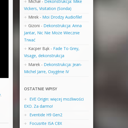
Michał
-
Dekonstrukcja: Mike
Vickers, Visitation (Sonda)
Mirek
-
Moi Drodzy Audiofile!
Gizoni
-
Dekonstrukcja: Anna
Jantar, Nic Nie Może Wiecznie
Trwać
Kacper Bąk
-
Fade To Grey,
Visage, dekonstrukcja
Marek
-
Dekonstrukcja: Jean-
Michel Jarre, Oxygène IV
OSTATNIE WPISY
w
,
EVE Origin: więcej możliwości
EXO. Za darmo!
Eventide H9 Gen2
Focusrite ISA C8X