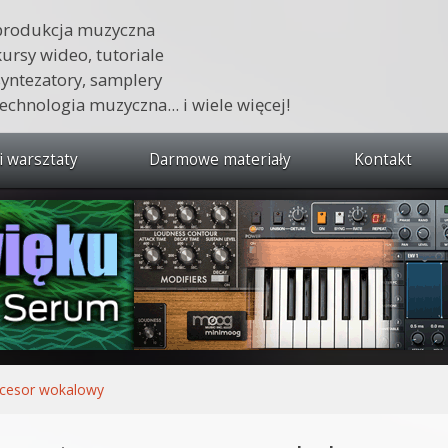
produkcja muzyczna
kursy wideo, tutoriale
syntezatory, samplery
technologia muzyczna... i wiele więcej!
i warsztaty
Darmowe materiały
Kontakt
wszystkie kursy i warsztaty
 dźwięku 🔥
ja muzyczna w praktyce
tudio od podstaw
ja muzyczna od podstaw
cesor wokalowy
1 od podstaw