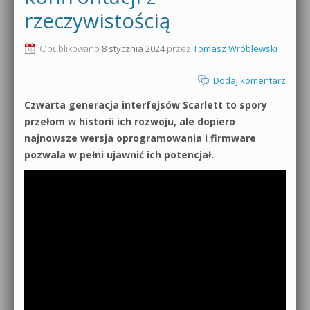
rzeczywistością
0dB.pl - informacje
Produkcja muzyczna od podstaw
Opublikowano
8 stycznia 2024
przez
Tomasz Wróblewski
Newsletter
Sylenth1 od podstaw
Dodaj komentarz
Materiały dla mediów
Sound Forge od podstaw
Czwarta generacja interfejsów Scarlett to spory
Archiwum aktualności
przełom w historii ich rozwoju, ale dopiero
Dubstep z syntezatorem Massive
najnowsze wersja oprogramowania i firmware
Polityka prywatności
pozwala w pełni ujawnić ich potencjał.
Kontakt 5 Kompendium
Regulamin
Pakiety
Działanie sklepu internetowego
Wyszukiwanie