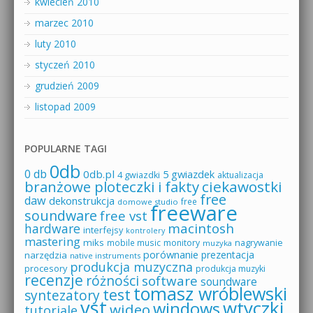
kwiecień 2010
marzec 2010
luty 2010
styczeń 2010
grudzień 2009
listopad 2009
POPULARNE TAGI
0db
0 db
0db.pl
5 gwiazdek
4 gwiazdki
aktualizacja
branżowe ploteczki i fakty
ciekawostki
free
daw
dekonstrukcja
free
domowe studio
freeware
soundware
free vst
macintosh
hardware
interfejsy
kontrolery
mastering
miks
mobile music
monitory
nagrywanie
muzyka
porównanie
prezentacja
narzędzia
native instruments
produkcja muzyczna
procesory
produkcja muzyki
recenzje
różności
software
soundware
tomasz wróblewski
test
syntezatory
vst
wtyczki
windows
wideo
tutoriale