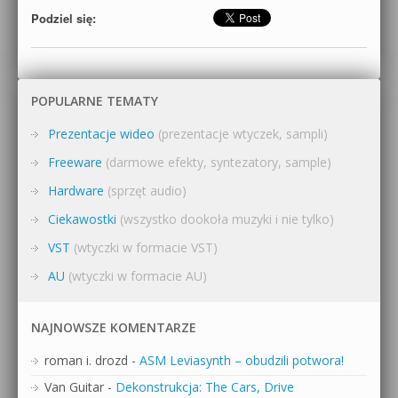
Podziel się:
POPULARNE TEMATY
Prezentacje wideo
(prezentacje wtyczek, sampli)
Freeware
(darmowe efekty, syntezatory, sample)
Hardware
(sprzęt audio)
Ciekawostki
(wszystko dookoła muzyki i nie tylko)
VST
(wtyczki w formacie VST)
AU
(wtyczki w formacie AU)
NAJNOWSZE KOMENTARZE
roman i. drozd
-
ASM Leviasynth – obudzili potwora!
Van Guitar
-
Dekonstrukcja: The Cars, Drive