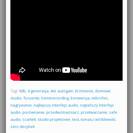
Tagi:
0db
,
4 generacja
,
4i4
,
autogain
,
brzmienie
,
domowe
studio
,
focusrite
,
homerecording
,
konwersja
,
mikrofon
,
nagrywanie
,
najlepszy interfejs audio
,
najtańszy interfejs
audio
,
porównanie
,
przedwzmacniacz
,
przetwarzanie
,
safe
audio
,
scarlett
,
studio projektowe
,
test
,
tomasz wróblewski
,
zero decybeli