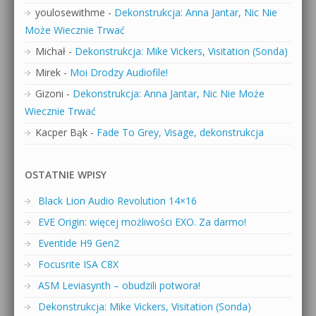
youlosewithme
-
Dekonstrukcja: Anna Jantar, Nic Nie
Może Wiecznie Trwać
Michał
-
Dekonstrukcja: Mike Vickers, Visitation (Sonda)
Mirek
-
Moi Drodzy Audiofile!
Gizoni
-
Dekonstrukcja: Anna Jantar, Nic Nie Może
Wiecznie Trwać
Kacper Bąk
-
Fade To Grey, Visage, dekonstrukcja
OSTATNIE WPISY
Black Lion Audio Revolution 14×16
EVE Origin: więcej możliwości EXO. Za darmo!
Eventide H9 Gen2
Focusrite ISA C8X
ASM Leviasynth – obudzili potwora!
Dekonstrukcja: Mike Vickers, Visitation (Sonda)