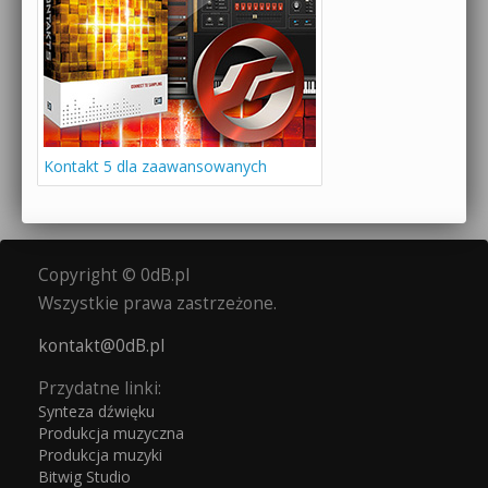
Kontakt 5 dla zaawansowanych
Copyright © 0dB.pl
Wszystkie prawa zastrzeżone.
kontakt@0dB.pl
Przydatne linki:
Synteza dźwięku
Produkcja muzyczna
Produkcja muzyki
Bitwig Studio