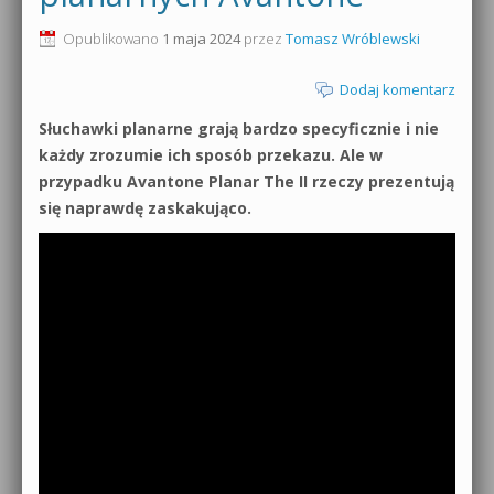
0dB.pl - informacje
Opublikowano
1 maja 2024
przez
Tomasz Wróblewski
Produkcja muzyczna od podstaw
Newsletter
Dodaj komentarz
Sylenth1 od podstaw
Słuchawki planarne grają bardzo specyficznie i nie
Materiały dla mediów
Sound Forge od podstaw
każdy zrozumie ich sposób przekazu. Ale w
Archiwum aktualności
przypadku Avantone Planar The II rzeczy prezentują
Dubstep z syntezatorem Massive
się naprawdę zaskakująco.
Polityka prywatności
Kontakt 5 Kompendium
Regulamin
Pakiety
Działanie sklepu internetowego
Wyszukiwanie