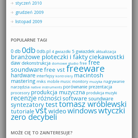
styczeń 2010
grudzień 2009
listopad 2009
POPULARNE TAGI
0db
0 db
0db.pl
5 gwiazdek
4 gwiazdki
aktualizacja
branżowe ploteczki i fakty
ciekawostki
free
daw
dekonstrukcja
free
domowe studio
freeware
soundware
free vst
macintosh
hardware
interfejsy
kontrolery
mastering
miks
mobile music
monitory
nagrywanie
muzyka
porównanie
prezentacja
narzędzia
native instruments
produkcja muzyczna
procesory
produkcja muzyki
recenzje
różności
software
soundware
tomasz wróblewski
test
syntezatory
vst
wtyczki
windows
wideo
tutoriale
zero decybeli
MOŻE CIĘ TO ZAINTERESUJE?