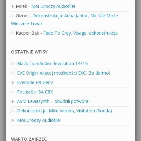
Mirek
-
Moi Drodzy Audiofile!
Gizoni
-
Dekonstrukcja: Anna Jantar, Nic Nie Może
Wiecznie Trwać
Kacper Bąk
-
Fade To Grey, Visage, dekonstrukcja
OSTATNIE WPISY
Black Lion Audio Revolution 14×16
EVE Origin: więcej możliwości EXO. Za darmo!
Eventide H9 Gen2
Focusrite ISA C8X
ASM Leviasynth – obudzili potwora!
Dekonstrukcja: Mike Vickers, Visitation (Sonda)
Moi Drodzy Audiofile!
WARTO ZAJRZEĆ