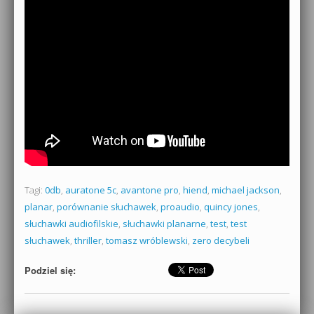
Tagi:
0db
,
auratone 5c
,
avantone pro
,
hiend
,
michael jackson
,
planar
,
porównanie słuchawek
,
proaudio
,
quincy jones
,
słuchawki audiofilskie
,
słuchawki planarne
,
test
,
test
słuchawek
,
thriller
,
tomasz wróblewski
,
zero decybeli
Podziel się: