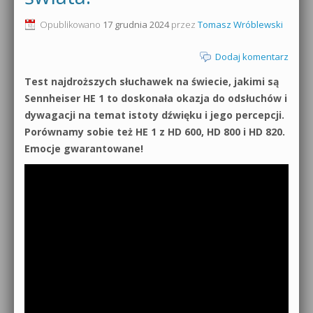
0dB.pl - informacje
Opublikowano
17 grudnia 2024
przez
Tomasz Wróblewski
Produkcja muzyczna od podstaw
Newsletter
Dodaj komentarz
Sylenth1 od podstaw
Test najdroższych słuchawek na świecie, jakimi są
Materiały dla mediów
Sound Forge od podstaw
Sennheiser HE 1 to doskonała okazja do odsłuchów i
Archiwum aktualności
dywagacji na temat istoty dźwięku i jego percepcji.
Dubstep z syntezatorem Massive
Porównamy sobie też HE 1 z HD 600, HD 800 i HD 820.
Polityka prywatności
Emocje gwarantowane!
Kontakt 5 Kompendium
Regulamin
Pakiety
Działanie sklepu internetowego
Wyszukiwanie