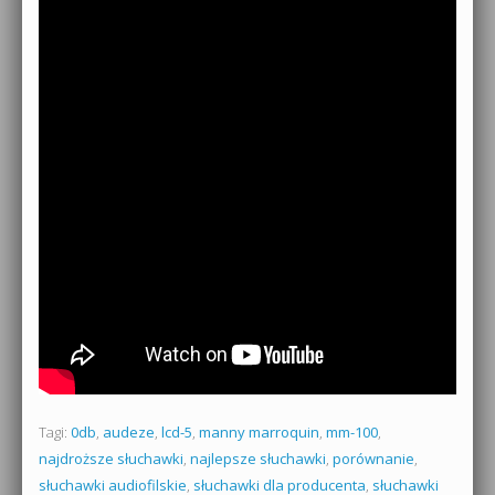
Tagi:
0db
,
audeze
,
lcd-5
,
manny marroquin
,
mm-100
,
najdroższe słuchawki
,
najlepsze słuchawki
,
porównanie
,
słuchawki audiofilskie
,
słuchawki dla producenta
,
słuchawki