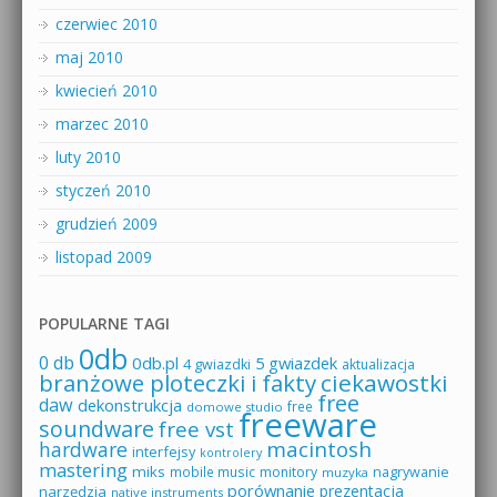
czerwiec 2010
maj 2010
kwiecień 2010
marzec 2010
luty 2010
styczeń 2010
grudzień 2009
listopad 2009
POPULARNE TAGI
0db
0 db
0db.pl
5 gwiazdek
4 gwiazdki
aktualizacja
branżowe ploteczki i fakty
ciekawostki
free
daw
dekonstrukcja
free
domowe studio
freeware
soundware
free vst
macintosh
hardware
interfejsy
kontrolery
mastering
miks
mobile music
monitory
nagrywanie
muzyka
porównanie
prezentacja
narzędzia
native instruments