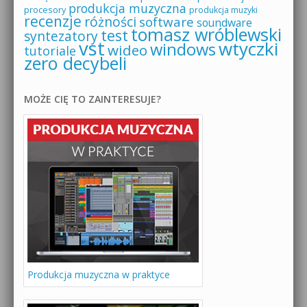
produkcja muzyczna
procesory
produkcja muzyki
recenzje
różności
software
soundware
tomasz wróblewski
test
syntezatory
vst
wtyczki
windows
wideo
tutoriale
zero decybeli
MOŻE CIĘ TO ZAINTERESUJE?
Produkcja muzyczna w praktyce