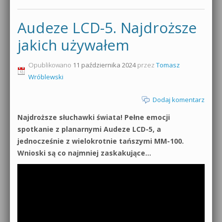
Audeze LCD-5. Najdroższe
jakich używałem
Opublikowano
11 października 2024
przez
Tomasz
Wróblewski
Dodaj komentarz
Najdroższe słuchawki świata! Pełne emocji
spotkanie z planarnymi Audeze LCD-5, a
jednocześnie z wielokrotnie tańszymi MM-100.
Wnioski są co najmniej zaskakujące…