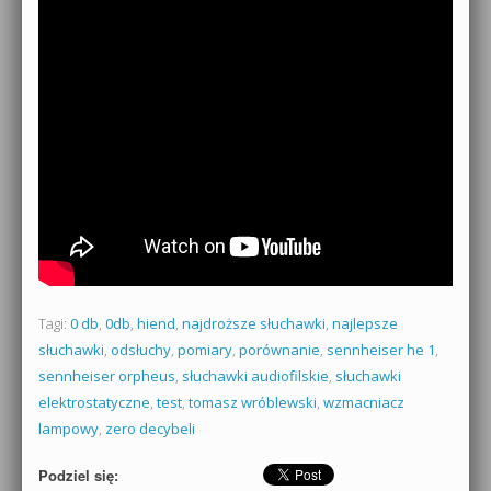
Tagi:
0 db
,
0db
,
hiend
,
najdroższe słuchawki
,
najlepsze
słuchawki
,
odsłuchy
,
pomiary
,
porównanie
,
sennheiser he 1
,
sennheiser orpheus
,
słuchawki audiofilskie
,
słuchawki
elektrostatyczne
,
test
,
tomasz wróblewski
,
wzmacniacz
lampowy
,
zero decybeli
Podziel się: