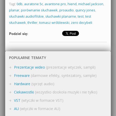
Tagi:
0db
,
auratone 5c
,
avantone pro
,
hiend
,
michael jackson
,
planar
,
porównanie słuchawek
,
proaudio
,
quincy jones
,
słuchawki audiofilskie
,
słuchawki planarne
,
test
,
test
słuchawek
,
thriller
,
tomasz wróblewski
,
zero decybeli
Podziel się:
POPULARNE TEMATY
Prezentacje wideo
(prezentacje wtyczek, sampli)
Freeware
(darmowe efekty, syntezatory, sample)
Hardware
(sprzęt audio)
Ciekawostki
(wszystko dookoła muzyki i nie tylko)
VST
(wtyczki w formacie VST)
AU
(wtyczki w formacie AU)