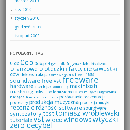
marzec 2010
luty 2010
styczeń 2010
grudzień 2009
listopad 2009
POPULARNE TAGI
0db
0 db
0db.pl
5 gwiazdek
4 gwiazdki
aktualizacja
branżowe ploteczki i fakty
ciekawostki
free
daw
dekonstrukcja
free
domowe studio
freeware
soundware
free vst
macintosh
hardware
interfejsy
kontrolery
mastering
miks
mobile music
monitory
nagrywanie
muzyka
porównanie
prezentacja
narzędzia
native instruments
produkcja muzyczna
procesory
produkcja muzyki
recenzje
różności
software
soundware
tomasz wróblewski
test
syntezatory
vst
wtyczki
windows
wideo
tutoriale
zero decybeli