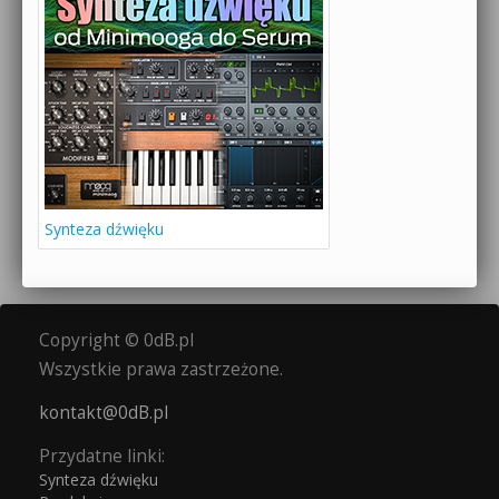
Synteza dźwięku
Copyright © 0dB.pl
Wszystkie prawa zastrzeżone.
kontakt@0dB.pl
Przydatne linki:
Synteza dźwięku