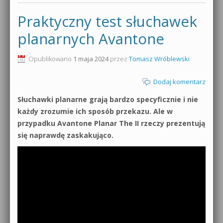
Praktyczny test słuchawek
planarnych Avantone
Opublikowano
1 maja 2024
przez
Tomasz Wróblewski
Dodaj komentarz
Słuchawki planarne grają bardzo specyficznie i nie
każdy zrozumie ich sposób przekazu. Ale w
przypadku Avantone Planar The II rzeczy prezentują
się naprawdę zaskakująco.