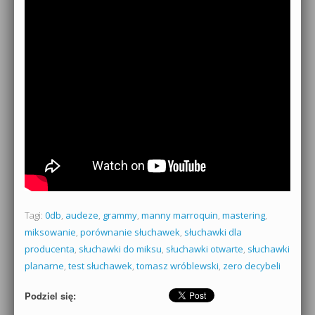
Tagi:
0db
,
audeze
,
grammy
,
manny marroquin
,
mastering
,
miksowanie
,
porównanie słuchawek
,
słuchawki dla
producenta
,
słuchawki do miksu
,
słuchawki otwarte
,
słuchawki
planarne
,
test słuchawek
,
tomasz wróblewski
,
zero decybeli
Podziel się: