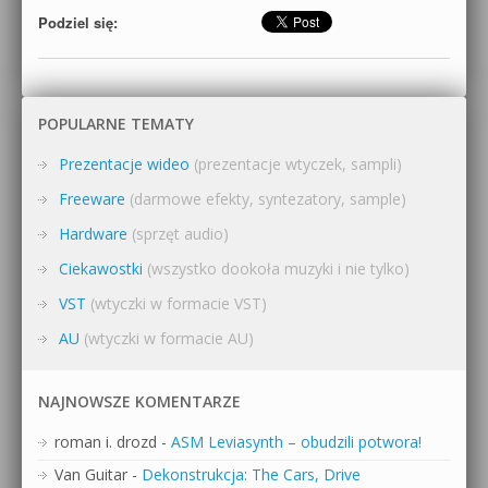
Podziel się:
POPULARNE TEMATY
Prezentacje wideo
(prezentacje wtyczek, sampli)
Freeware
(darmowe efekty, syntezatory, sample)
Hardware
(sprzęt audio)
Ciekawostki
(wszystko dookoła muzyki i nie tylko)
VST
(wtyczki w formacie VST)
AU
(wtyczki w formacie AU)
NAJNOWSZE KOMENTARZE
roman i. drozd
-
ASM Leviasynth – obudzili potwora!
Van Guitar
-
Dekonstrukcja: The Cars, Drive