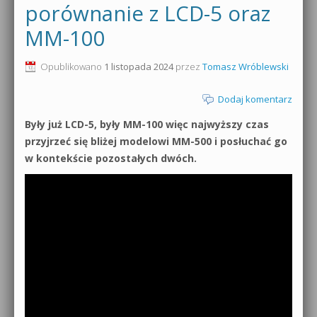
porównanie z LCD-5 oraz
MM-100
Opublikowano
1 listopada 2024
przez
Tomasz Wróblewski
Dodaj komentarz
Były już LCD-5, były MM-100 więc najwyższy czas
przyjrzeć się bliżej modelowi MM-500 i posłuchać go
w kontekście pozostałych dwóch.