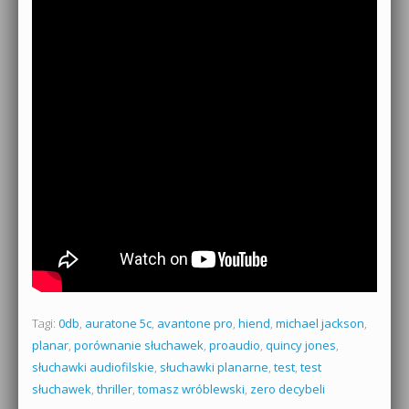
Tagi:
0db
,
auratone 5c
,
avantone pro
,
hiend
,
michael jackson
,
planar
,
porównanie słuchawek
,
proaudio
,
quincy jones
,
słuchawki audiofilskie
,
słuchawki planarne
,
test
,
test
słuchawek
,
thriller
,
tomasz wróblewski
,
zero decybeli