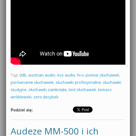
Tagi:
0db
,
austrian audio
,
ess audio
,
hi-x
,
pomiar słuchawek
,
porównanie słuchawek
,
słuchawki profesjonalne
,
słuchawki
studyjne
,
słuchawki zamknięte
,
test słuchawek
,
tomasz
wróblewski
,
zero decybeli
Podziel się:
Audeze MM-500 i ich