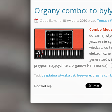
Organy combo: to był
Opublikowano
18 kwietnia 2010
przez
Tomasz W
Combo Mode
do samej wtyc
jeszcze nie s
wiedząc, co t
elektroniczne
generatorów i
przypominających te z organów Hammonda).
Tagi:
bezpłatna wtyczka vst
,
freeware
,
organy com
Podziel się: