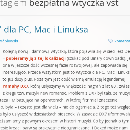
 tagiem
bezpłatna wtyczka vst
orge od podstaw
 z syntezatorem Massive
la PC, Mac i Linuksa
 5 Kompendium
róblewski
komenta
Kolejną nową i darmową wtyczką, która pojawiła się w sieci jest D
–
pobieramy ją z tej lokalizacji
(szukać pod Binary downloads). J
ona w jeszcze dość wczesnej fazie rozwojowej, ale zapowiada się
interesująco. Przede wszystkim jest to wtyczka dla PC, Mac i Linuks
to już duży plus. Poza tym jest dość wierną emulacją legendarnej
Yamahy DX7
, którą usłyszymy w większości nagrań z lat 80., zwła
z kręgu tzw. muzyki new romantic. Problem z DX7 był taki, że muzy
teza FM bazująca na operatorach, w której filtr miał znaczenie
 była – i często jest dla wielu – nie do ogarnięcia. Z tego też wzglę
na było usłyszeć w dziesiątkach piosenek. W zasadzie DX7 uformował
tożsamiamy z pewnym okresem w historii muzyki. Co by jednak o tym
resie kreacji barw są praktycznie nieograniczone, i Dexed może nam