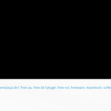
emulacja dx7
,
free au
,
free dx7 plugin
,
free vst
,
freeware
,
macintosh
,
soft