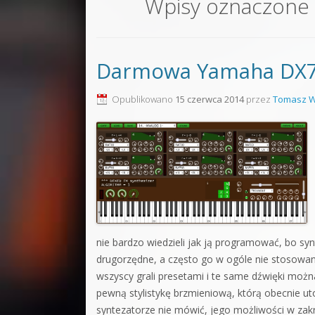
Wpisy oznaczone
Sound F
Dubstep
Darmowa Yamaha DX7 d
Kontakt
Pakiety
Opublikowano
15 czerwca 2014
przez
Tomasz W
nie bardzo wiedzieli jak ją programować, bo syn
drugorzędne, a często go w ogóle nie stosowano,
wszyscy grali presetami i te same dźwięki moż
pewną stylistykę brzmieniową, którą obecnie u
syntezatorze nie mówić, jego możliwości w zak