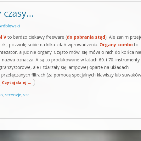
y czasy…
róblewski
l V
to bardzo ciekawy freeware (
do pobrania stąd
). Ale zanim prze
zki, pozwolę sobie na kilka zdań wprowadzenia.
Organy combo
to
yntezator, a już nie organy. Często mówi się mówi o nich do końca ni
a nazwa oznacza. A są to produkowane w latach 60. i 70. instrumenty
 (tranzystorowe, ale i zdarzały się lampowe) oparte na układach
 przełączanych filtrach (za pomocą specjalnych klawiszy lub suwakó
Czytaj dalej
→
bo
,
recenzje
,
vst