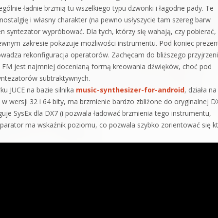
gólnie ładnie brzmią tu wszelkiego typu dzwonki i łagodne pady. Te
nostalgię i własny charakter (na pewno usłyszycie tam szereg barw
n syntezator wypróbować. Dla tych, którzy się wahają, czy pobierać,
 pewnym zakresie pokazuje możliwości instrumentu. Pod koniec prezent
wadza rekonfiguracja operatorów. Zachęcam do bliższego przyjrzeni
 FM jest najmniej docenianą formą kreowania dźwięków, choć pod
yntezatorów subtraktywnych.
u JUCE na bazie silnika
music-synthesizer-for-android
, działa na
w wersji 32 i 64 bity, ma brzmienie bardzo zbliżone do oryginalnej D
je SysEx dla DX7 (i pozwala ładować brzmienia tego instrumentu,
 oparator ma wskaźnik poziomu, co pozwala szybko zorientować się k