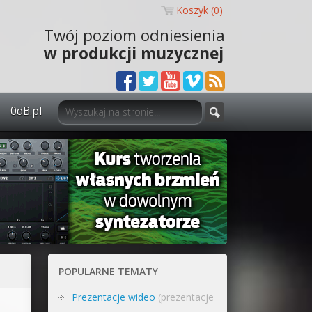
Koszyk (
0
)
Twój poziom odniesienia
w produkcji muzycznej
0dB.pl
0dB.pl - informacje
Newsletter
Materiały dla mediów
Archiwum aktualności
Polityka prywatności
POPULARNE TEMATY
Regulamin
Prezentacje wideo
(prezentacje