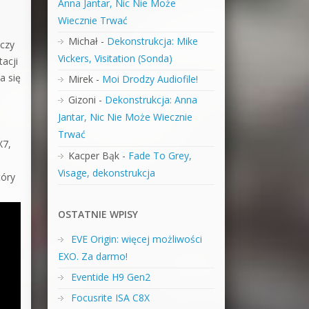
Anna Jantar, Nic Nie Może
Wiecznie Trwać
Michał
-
Dekonstrukcja: Mike
 czy
Vickers, Visitation (Sonda)
acji
a się
Mirek
-
Moi Drodzy Audiofile!
Gizoni
-
Dekonstrukcja: Anna
Jantar, Nic Nie Może Wiecznie
Trwać
X7,
Kacper Bąk
-
Fade To Grey,
Visage, dekonstrukcja
tóry
OSTATNIE WPISY
EVE Origin: więcej możliwości
EXO. Za darmo!
Eventide H9 Gen2
Focusrite ISA C8X