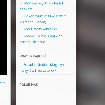
ASM Leviasynth – obudzili
potwora!
Dekonstrukcja: Mike Vickers,
Visitation (Sonda)
Moi Drodzy Audiofile!
Mackie Thump 12v4 – pół
żartem, ale serio
WARTO ZAJRZEĆ
Estrada i Studio - Magazyn
muzyków i realizatorów
ware
,
POLUB NAS