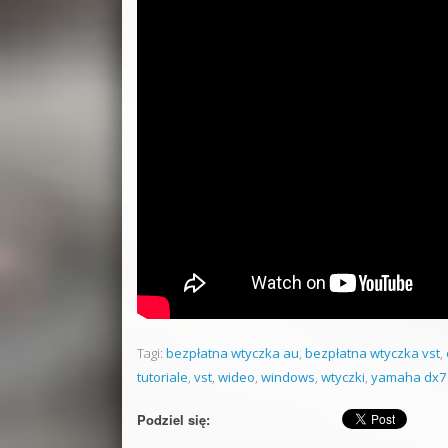
Tagi:
bezpłatna wtyczka au
,
bezpłatna wtyczka vst
,
tutoriale
,
vst
,
wideo
,
windows
,
wtyczki
,
yamaha dx7
Podziel się: