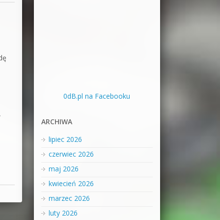
jdę
e
0dB.pl na Facebooku
w
ARCHIWA
lipiec 2026
czerwiec 2026
maj 2026
kwiecień 2026
marzec 2026
luty 2026