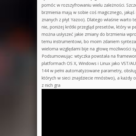
pomóc w rozszyfrowaniu wielu zależności. Szcze
brzmienia mają w sobie coś magicznego, jakąś 
znanych z płyt Yazoo). Dlatego właśnie warto te
nie, poniżej krótki przegląd presetów, który w
można usłyszeć jakie zmiany do brzmienia wpro
temu instrumentowi, bo moim zdaniem synteza
wieloma względami bije na głowę możliwości s
Podsumowując: wtyczka powstała na framework
platformach OS X, Windows i Linux jako VST/AU 
144 w pełni automatyzowane parametry, obsługu
których w sieci znajdziecie mnóstwo), a każdy
z nich gra