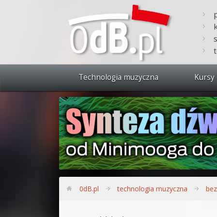
Technologia muzyczna
Kursy 
Zobacz 
Synteza
Produkc
Bitwig S
Produkc
0dB.pl
technologia muzyczna
bez
Sylenth