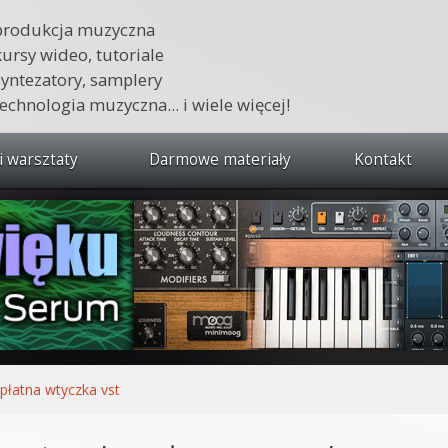
produkcja muzyczna
kursy wideo, tutoriale
syntezatory, samplery
technologia muzyczna... i wiele więcej!
i warsztaty
Darmowe materiały
Kontakt
wszystkie kursy i warsztaty
 dźwięku 🔥
ja muzyczna w praktyce
tudio od podstaw
ja muzyczna od podstaw
płatna wtyczka vst
1 od podstaw