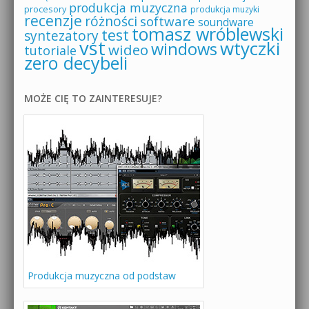
produkcja muzyczna
procesory
produkcja muzyki
recenzje
różności
software
soundware
tomasz wróblewski
test
syntezatory
vst
wtyczki
windows
wideo
tutoriale
zero decybeli
MOŻE CIĘ TO ZAINTERESUJE?
Produkcja muzyczna od podstaw