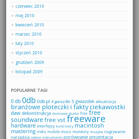
czerwiec 2010
maj 2010
kwiecień 2010
marzec 2010
luty 2010
styczeń 2010
grudzień 2009
listopad 2009
POPULARNE TAGI
0db
0 db
0db.pl
5 gwiazdek
4 gwiazdki
aktualizacja
branżowe ploteczki i fakty
ciekawostki
free
daw
dekonstrukcja
free
domowe studio
freeware
soundware
free vst
macintosh
hardware
interfejsy
kontrolery
mastering
miks
mobile music
monitory
nagrywanie
muzyka
porównanie
prezentacja
narzędzia
native instruments