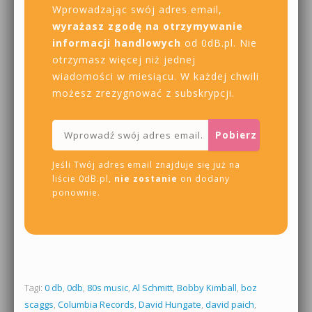
Wprowadzając swój adres email,
wyrażasz zgodę na otrzymywanie
informacji handlowych
od 0dB.pl. Nie
otrzymasz więcej niż jednej
wiadomości w miesiącu. W każdej chwili
możesz zrezygnować z subskrypcji.
Jeśli Twój adres email znajduje się już na
liście 0dB.pl,
nie zostanie
on dodany
ponownie.
Tagi:
0 db
,
0db
,
80s music
,
Al Schmitt
,
Bobby Kimball
,
boz
scaggs
,
Columbia Records
,
David Hungate
,
david paich
,