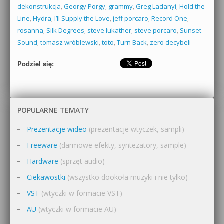
dekonstrukcja
,
Georgy Porgy
,
grammy
,
Greg Ladanyi
,
Hold the
Line
,
Hydra
,
I’ll Supply the Love
,
jeff porcaro
,
Record One
,
rosanna
,
Silk Degrees
,
steve lukather
,
steve porcaro
,
Sunset
Sound
,
tomasz wróblewski
,
toto
,
Turn Back
,
zero decybeli
Podziel się:
POPULARNE TEMATY
Prezentacje wideo
(prezentacje wtyczek, sampli)
Freeware
(darmowe efekty, syntezatory, sample)
Hardware
(sprzęt audio)
Ciekawostki
(wszystko dookoła muzyki i nie tylko)
VST
(wtyczki w formacie VST)
AU
(wtyczki w formacie AU)