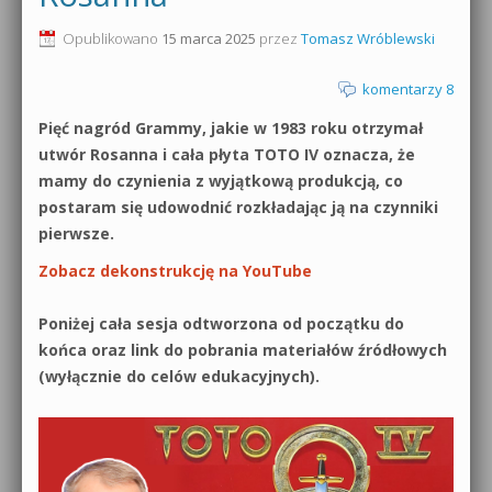
0dB.pl - informacje
Opublikowano
15 marca 2025
przez
Tomasz Wróblewski
Produkcja muzyczna od podstaw
Newsletter
komentarzy 8
Sylenth1 od podstaw
Pięć nagród Grammy, jakie w 1983 roku otrzymał
Materiały dla mediów
Sound Forge od podstaw
utwór Rosanna i cała płyta TOTO IV oznacza, że
Archiwum aktualności
mamy do czynienia z wyjątkową produkcją, co
Dubstep z syntezatorem Massive
postaram się udowodnić rozkładając ją na czynniki
Polityka prywatności
pierwsze.
Kontakt 5 Kompendium
Zobacz dekonstrukcję na YouTube
Regulamin
Pakiety
Poniżej cała sesja odtworzona od początku do
Działanie sklepu internetowego
końca oraz link do pobrania materiałów źródłowych
(wyłącznie do celów edukacyjnych).
Wyszukiwanie