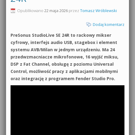
0dB.pl - informacje
Opublikowano
22 maja 2026
przez
Tomasz Wróblewski
Produkcja muzyczna od podstaw
Newsletter
Dodaj komentarz
Sylenth1 od podstaw
PreSonus StudioLive SE 24R to rackowy mikser
Materiały dla mediów
Sound Forge od podstaw
cyfrowy, interfejs audio USB, stagebox i element
Archiwum aktualności
systemu AVB/Milan w jednym urządzeniu. Ma 24
Dubstep z syntezatorem Massive
przedwzmacniacze mikrofonowe, 16 wyjść miksu,
Polityka prywatności
DSP z Fat Channel, obsługę z poziomu Universal
Kontakt 5 Kompendium
Control, możliwość pracy z aplikacjami mobilnymi
Regulamin
oraz integrację z programem Fender Studio Pro.
Pakiety
Działanie sklepu internetowego
Wyszukiwanie