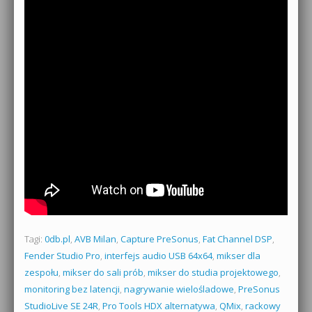
Tagi:
0db.pl
,
AVB Milan
,
Capture PreSonus
,
Fat Channel DSP
,
Fender Studio Pro
,
interfejs audio USB 64x64
,
mikser dla
zespołu
,
mikser do sali prób
,
mikser do studia projektowego
,
monitoring bez latencji
,
nagrywanie wielośladowe
,
PreSonus
StudioLive SE 24R
,
Pro Tools HDX alternatywa
,
QMix
,
rackowy