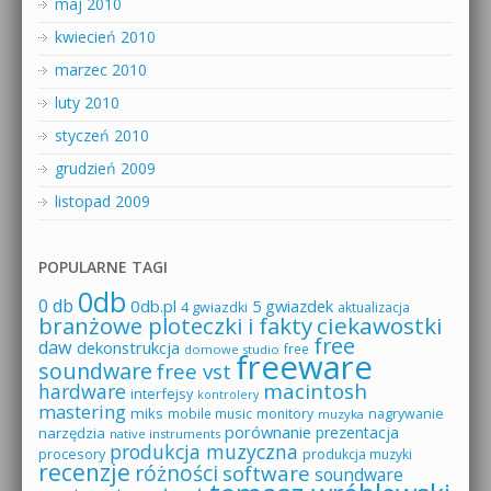
maj 2010
kwiecień 2010
marzec 2010
luty 2010
styczeń 2010
grudzień 2009
listopad 2009
POPULARNE TAGI
0db
0 db
0db.pl
5 gwiazdek
4 gwiazdki
aktualizacja
branżowe ploteczki i fakty
ciekawostki
free
daw
dekonstrukcja
free
domowe studio
freeware
soundware
free vst
macintosh
hardware
interfejsy
kontrolery
mastering
miks
mobile music
monitory
nagrywanie
muzyka
porównanie
prezentacja
narzędzia
native instruments
produkcja muzyczna
procesory
produkcja muzyki
recenzje
różności
software
soundware