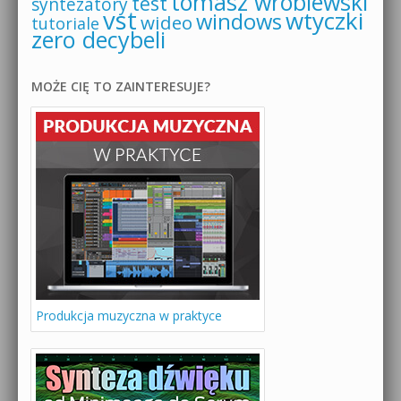
tomasz wróblewski
test
syntezatory
vst
wtyczki
windows
wideo
tutoriale
zero decybeli
MOŻE CIĘ TO ZAINTERESUJE?
Produkcja muzyczna w praktyce