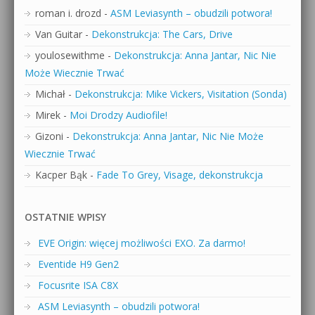
roman i. drozd
-
ASM Leviasynth – obudzili potwora!
Van Guitar
-
Dekonstrukcja: The Cars, Drive
youlosewithme
-
Dekonstrukcja: Anna Jantar, Nic Nie
Może Wiecznie Trwać
Michał
-
Dekonstrukcja: Mike Vickers, Visitation (Sonda)
Mirek
-
Moi Drodzy Audiofile!
Gizoni
-
Dekonstrukcja: Anna Jantar, Nic Nie Może
Wiecznie Trwać
Kacper Bąk
-
Fade To Grey, Visage, dekonstrukcja
OSTATNIE WPISY
EVE Origin: więcej możliwości EXO. Za darmo!
Eventide H9 Gen2
Focusrite ISA C8X
ASM Leviasynth – obudzili potwora!