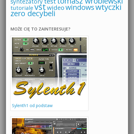
tomasz wróblewski
test
syntezatory
vst
wtyczki
windows
wideo
tutoriale
zero decybeli
MOŻE CIĘ TO ZAINTERESUJE?
Sylenth1 od podstaw