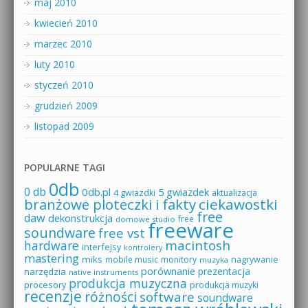
maj 2010
kwiecień 2010
marzec 2010
luty 2010
styczeń 2010
grudzień 2009
listopad 2009
POPULARNE TAGI
0db
0 db
0db.pl
5 gwiazdek
4 gwiazdki
aktualizacja
branżowe ploteczki i fakty
ciekawostki
free
daw
dekonstrukcja
free
domowe studio
freeware
soundware
free vst
macintosh
hardware
interfejsy
kontrolery
mastering
miks
mobile music
monitory
nagrywanie
muzyka
porównanie
prezentacja
narzędzia
native instruments
produkcja muzyczna
procesory
produkcja muzyki
recenzje
różności
software
soundware