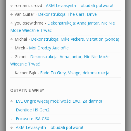
roman i. drozd
-
ASM Leviasynth – obudzili potwora!
Van Guitar
-
Dekonstrukcja: The Cars, Drive
youlosewithme
-
Dekonstrukcja: Anna Jantar, Nic Nie
Może Wiecznie Trwać
Michał
-
Dekonstrukcja: Mike Vickers, Visitation (Sonda)
Mirek
-
Moi Drodzy Audiofile!
Gizoni
-
Dekonstrukcja: Anna Jantar, Nic Nie Może
Wiecznie Trwać
Kacper Bąk
-
Fade To Grey, Visage, dekonstrukcja
OSTATNIE WPISY
EVE Origin: więcej możliwości EXO. Za darmo!
Eventide H9 Gen2
Focusrite ISA C8X
ASM Leviasynth – obudzili potwora!