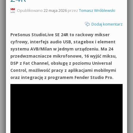
0dB.pl - informacje
Opublikowano
22 maja 2026
przez
Tomasz Wróblewski
Produkcja muzyczna od podstaw
Newsletter
Dodaj komentarz
Sylenth1 od podstaw
PreSonus StudioLive SE 24R to rackowy mikser
Materiały dla mediów
Sound Forge od podstaw
cyfrowy, interfejs audio USB, stagebox i element
Archiwum aktualności
systemu AVB/Milan w jednym urządzeniu. Ma 24
Dubstep z syntezatorem Massive
przedwzmacniacze mikrofonowe, 16 wyjść miksu,
Polityka prywatności
DSP z Fat Channel, obsługę z poziomu Universal
Kontakt 5 Kompendium
Control, możliwość pracy z aplikacjami mobilnymi
Regulamin
oraz integrację z programem Fender Studio Pro.
Pakiety
Działanie sklepu internetowego
Wyszukiwanie