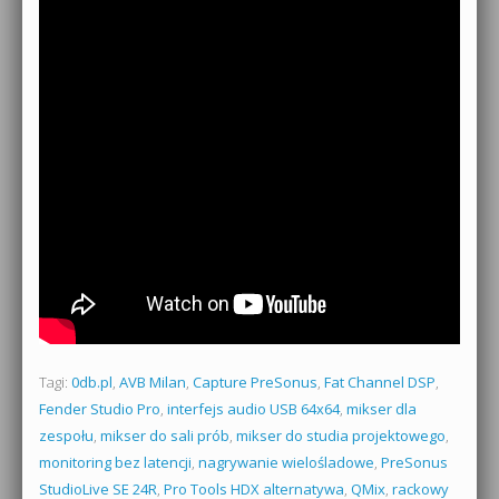
Tagi:
0db.pl
,
AVB Milan
,
Capture PreSonus
,
Fat Channel DSP
,
Fender Studio Pro
,
interfejs audio USB 64x64
,
mikser dla
zespołu
,
mikser do sali prób
,
mikser do studia projektowego
,
monitoring bez latencji
,
nagrywanie wielośladowe
,
PreSonus
StudioLive SE 24R
,
Pro Tools HDX alternatywa
,
QMix
,
rackowy