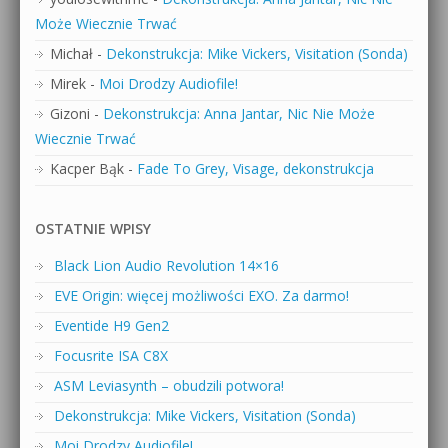
Może Wiecznie Trwać
Michał
-
Dekonstrukcja: Mike Vickers, Visitation (Sonda)
Mirek
-
Moi Drodzy Audiofile!
Gizoni
-
Dekonstrukcja: Anna Jantar, Nic Nie Może
Wiecznie Trwać
Kacper Bąk
-
Fade To Grey, Visage, dekonstrukcja
OSTATNIE WPISY
Black Lion Audio Revolution 14×16
EVE Origin: więcej możliwości EXO. Za darmo!
Eventide H9 Gen2
Focusrite ISA C8X
ASM Leviasynth – obudzili potwora!
Dekonstrukcja: Mike Vickers, Visitation (Sonda)
Moi Drodzy Audiofile!