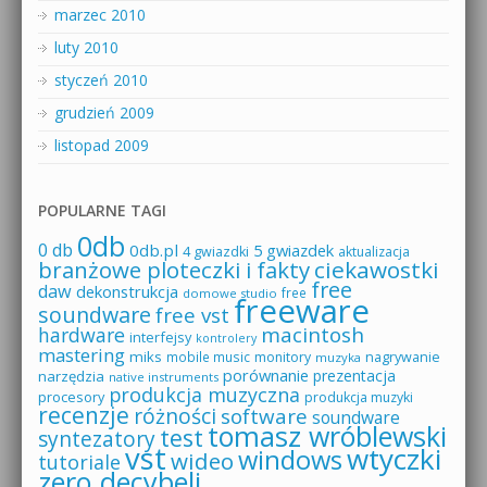
marzec 2010
luty 2010
styczeń 2010
grudzień 2009
listopad 2009
POPULARNE TAGI
0db
0 db
0db.pl
5 gwiazdek
4 gwiazdki
aktualizacja
branżowe ploteczki i fakty
ciekawostki
free
daw
dekonstrukcja
free
domowe studio
freeware
soundware
free vst
macintosh
hardware
interfejsy
kontrolery
mastering
miks
mobile music
monitory
nagrywanie
muzyka
porównanie
prezentacja
narzędzia
native instruments
produkcja muzyczna
procesory
produkcja muzyki
recenzje
różności
software
soundware
tomasz wróblewski
test
syntezatory
vst
wtyczki
windows
wideo
tutoriale
zero decybeli