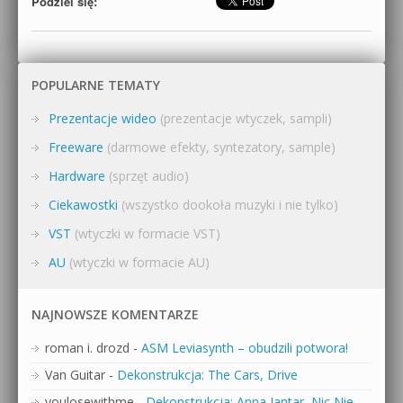
Podziel się:
POPULARNE TEMATY
Prezentacje wideo
(prezentacje wtyczek, sampli)
Freeware
(darmowe efekty, syntezatory, sample)
Hardware
(sprzęt audio)
Ciekawostki
(wszystko dookoła muzyki i nie tylko)
VST
(wtyczki w formacie VST)
AU
(wtyczki w formacie AU)
NAJNOWSZE KOMENTARZE
roman i. drozd
-
ASM Leviasynth – obudzili potwora!
Van Guitar
-
Dekonstrukcja: The Cars, Drive
youlosewithme
-
Dekonstrukcja: Anna Jantar, Nic Nie