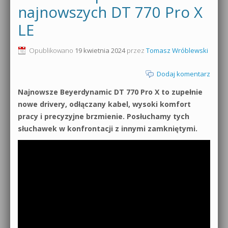
najnowszych DT 770 Pro X
0dB.pl - informacje
Produkcja muzyczna od podstaw
LE
Newsletter
Sylenth1 od podstaw
Opublikowano
19 kwietnia 2024
przez
Tomasz Wróblewski
Materiały dla mediów
Sound Forge od podstaw
Dodaj komentarz
Archiwum aktualności
Dubstep z syntezatorem Massive
Najnowsze Beyerdynamic DT 770 Pro X to zupełnie
nowe drivery, odłączany kabel, wysoki komfort
Polityka prywatności
Kontakt 5 Kompendium
pracy i precyzyjne brzmienie. Posłuchamy tych
słuchawek w konfrontacji z innymi zamkniętymi.
Regulamin
Pakiety
Działanie sklepu internetowego
Wyszukiwanie