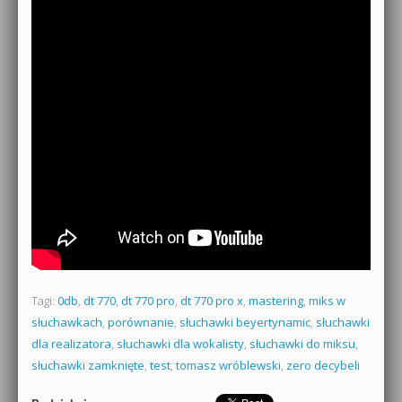
Tagi:
0db
,
dt 770
,
dt 770 pro
,
dt 770 pro x
,
mastering
,
miks w
słuchawkach
,
porównanie
,
słuchawki beyertynamic
,
słuchawki
dla realizatora
,
słuchawki dla wokalisty
,
słuchawki do miksu
,
słuchawki zamknięte
,
test
,
tomasz wróblewski
,
zero decybeli