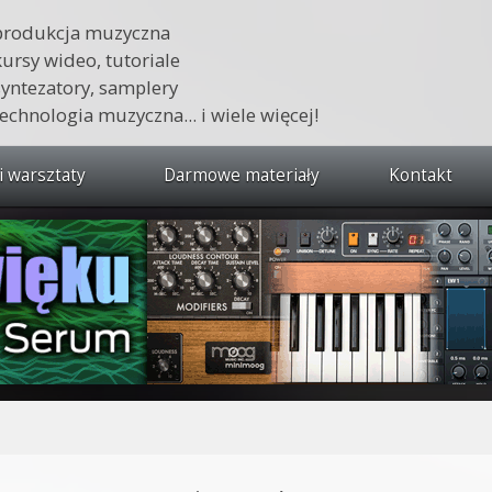
produkcja muzyczna
kursy wideo, tutoriale
syntezatory, samplery
technologia muzyczna... i wiele więcej!
i warsztaty
Darmowe materiały
Kontakt
wszystkie kursy i warsztaty
 dźwięku 🔥
ja muzyczna w praktyce
tudio od podstaw
ja muzyczna od podstaw
1 od podstaw