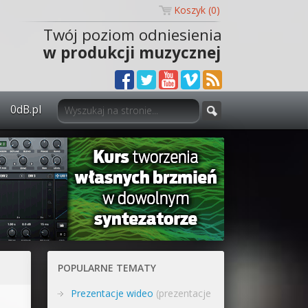
Koszyk (
0
)
Twój poziom odniesienia
w produkcji muzycznej
0dB.pl
0dB.pl - informacje
Newsletter
Materiały dla mediów
Archiwum aktualności
Polityka prywatności
POPULARNE TEMATY
Regulamin
Prezentacje wideo
(prezentacje