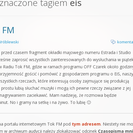
oznaczone tagiem
eis
orge od podstaw
 z syntezatorem Massive
k FM
 5 Kompendium
róblewski
komenta
o przed czasem fragment okładki majowego numeru Estrada i Studio
eśnie zaprosić wszystkich zainteresowanych do wysłuchania w piąte
i w Radiu Tok FM, gdzie w ramach programu OFF Czarek około godzin
 przyjemność gościć i pomówić z gospodarzem programu o EiS, nasz
wszystkich rzeczach, które interesują osoby zajmujące się produkcją
prostu lubią słuchać muzyki i mogą ich pewne rzeczy związane z jej
nagrywaniem zaciekawić. Mam nadzieję, że rozmowa będzie
minut. No i gramy na setkę i na żywo. To lubię 🙂
na portalu internetowym Tok FM pod
tym adresem
. Niestety nie m
m w archiwum audycji należy zlokalizować odcinek
Czasopisma mni