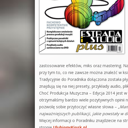
zastosowanie efektów, miks oraz mastering. Na 
przy tym to, co nie zawsze można znaleźć w ksią
Tradycyjnie do Poradnika dołączona została płyt
znajdują się na niej presety, przykłady audio, p
Choć Produkcja Muzyczna – Edycja 2014 jest w 
otrzymaliśmy bardzo wiele pozytywnych opinii n
pozwolę sobie przytoczyć własne słowa –
„Mam 
najważniejszych publikacji, jakie powstały w d
Więcej informacji o Poradniku znajdziecie na st
stronie
UlubionyKiosk.pl
.