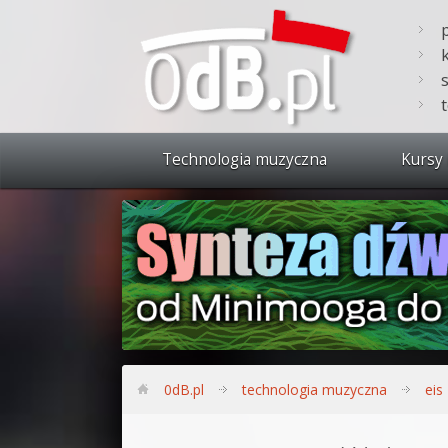
Technologia muzyczna
Kursy 
Zobacz 
Synteza
Produkc
Bitwig S
Produkc
0dB.pl
technologia muzyczna
eis
Sylenth