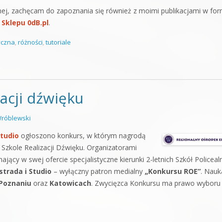
znej, zachęcam do zapoznania się również z moimi publikacjami w for
e
Sklepu 0dB.pl
.
yczna
,
różności
,
tutoriale
acji dźwięku
róblewski
Studio
ogłoszono konkurs, w którym nagrodą
j Szkole Realizacji Dźwięku. Organizatorami
mający w swej ofercie specjalistyczne kierunki 2-letnich Szkół Policeal
strada i Studio
– wyłączny patron medialny
„Konkursu ROE”
. Nauk
Poznaniu
oraz
Katowicach
. Zwycięzca Konkursu ma prawo wyboru