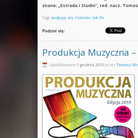
znane: „Estrada i Studio”, red. nacz. Toma
Tagi:
audycja
,
eis
,
różności
,
tok fm
Podziel się:
Produkcja Muzyczna –
Opublikowano
1 grudnia 2013
przez
Tomasz Wr