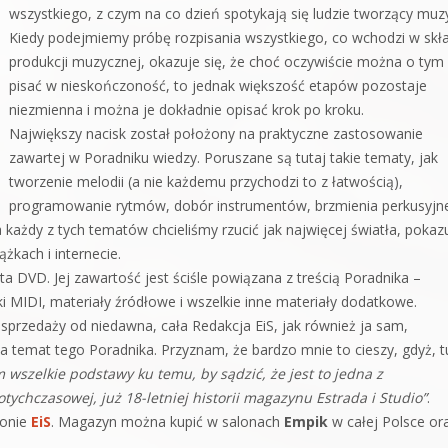
wszystkiego, z czym na co dzień spotykają się ludzie tworzący muz
Kiedy podejmiemy próbę rozpisania wszystkiego, co wchodzi w skł
produkcji muzycznej, okazuje się, że choć oczywiście można o tym
pisać w nieskończoność, to jednak większość etapów pozostaje
niezmienna i można je dokładnie opisać krok po kroku.
Największy nacisk został położony na praktyczne zastosowanie
zawartej w Poradniku wiedzy. Poruszane są tutaj takie tematy, jak
tworzenie melodii (a nie każdemu przychodzi to z łatwością),
programowanie rytmów, dobór instrumentów, brzmienia perkusyjn
każdy z tych tematów chcieliśmy rzucić jak najwięcej światła, pokaz
żkach i internecie.
a DVD. Jej zawartość jest ściśle powiązana z treścią Poradnika –
liki MIDI, materiały źródłowe i wszelkie inne materiały dodatkowe.
sprzedaży od niedawna, cała Redakcja EiS, jak również ja sam,
a temat tego Poradnika. Przyznam, że bardzo mnie to cieszy, gdyż, t
wszelkie podstawy ku temu, by sądzić, że jest to jedna z
otychczasowej, już 18-letniej historii magazynu Estrada i Studio”
.
ronie
EiS
. Magazyn można kupić w salonach
Empik
w całej Polsce or