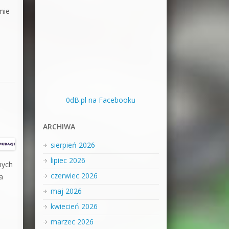
mie
0dB.pl na Facebooku
ARCHIWA
sierpień 2026
lipiec 2026
nych
czerwiec 2026
a
maj 2026
kwiecień 2026
marzec 2026