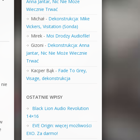
Anna Jantar, Nic Nie Może
Wiecznie Trwać
Michał
-
Dekonstrukcja: Mike
Vickers, Visitation (Sonda)
Mirek
-
Moi Drodzy Audiofile!
Gizoni
-
Dekonstrukcja: Anna
Jantar, Nic Nie Może Wiecznie
Trwać
Kacper Bąk
-
Fade To Grey,
Visage, dekonstrukcja
 nie
OSTATNIE WPISY
Black Lion Audio Revolution
14×16
 w
EVE Origin: więcej możliwości
e
EXO. Za darmo!