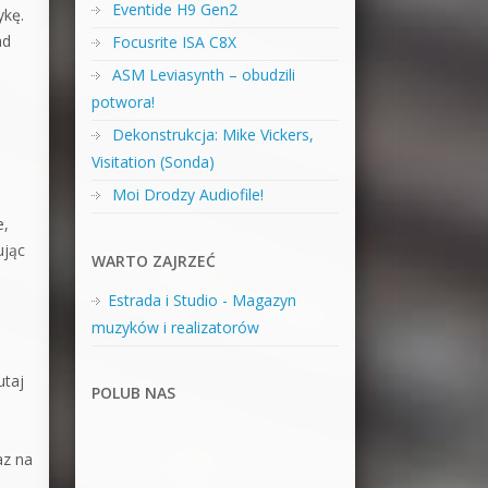
Eventide H9 Gen2
ykę.
ad
Focusrite ISA C8X
ASM Leviasynth – obudzili
potwora!
Dekonstrukcja: Mike Vickers,
Visitation (Sonda)
Moi Drodzy Audiofile!
e,
ując
WARTO ZAJRZEĆ
Estrada i Studio - Magazyn
muzyków i realizatorów
utaj
POLUB NAS
az na