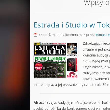
Wpisy 
Sound F
Dubstep
Estrada i Studio w To
Kontakt
Pakiety
Opublikowano
17 kwietnia 2014
przez
Tomasz W
Zdradzając niec
chciałem jednocz
kwietnia audycj
12.00 będę miał
Czytelnikach, o 
muzyczną czy po 
powstawaniem i 
interesująca, a jej przewidziany czas to ok. 30 
Aktualizacja:
Audycję można już przesłuchać 
dodać odnośnika do konkretnego odcinka, zate