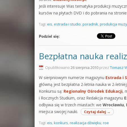
Jeśli interesuje Was tematyka produkcji muzyc
kursów na płytach DVD i do pobrania na stroni
Tagi:
eis
,
estrada i studio
,
poradnik
,
produkcja muz
Podziel się:
Bezpłatna nauka realiz
Opublikowano
26 sierpnia 2010
przez
Tomasz W
W sierpniowym numerze magazynu
Estrada i 
główną jest bezpłatna 2-letnia nauka w 2-letnie
Konkursu są:
Regionalny Ośrodek Edukacji
, 
i Rocznych Studium, oraz Redakcja magazynu
E
odbywa się w trzech miastach: we
Wrocławiu
,
miejsca swojej nauki.
Czytaj dalej
→
Tagi:
eis
,
konkurs
,
realizacja dźwięku
,
roe