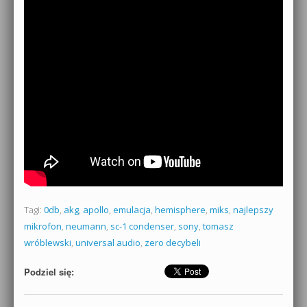
Tagi:
0db
,
akg
,
apollo
,
emulacja
,
hemisphere
,
miks
,
najlepszy
mikrofon
,
neumann
,
sc-1 condenser
,
sony
,
tomasz
wróblewski
,
universal audio
,
zero decybeli
Podziel się: