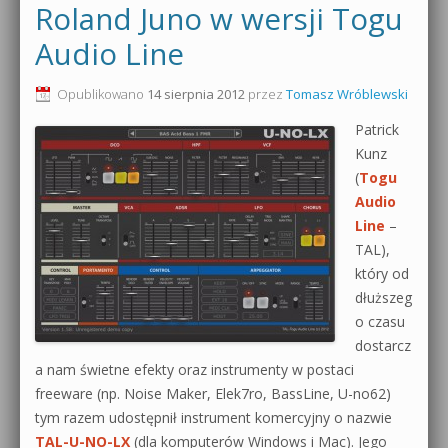
Roland Juno w wersji Togu
Audio Line
Opublikowano
14 sierpnia 2012
przez
Tomasz Wróblewski
Patrick
Kunz
(
Togu
Audio
Line
–
TAL),
który od
dłuższeg
o czasu
dostarcz
a nam świetne efekty oraz instrumenty w postaci
freeware (np. Noise Maker, Elek7ro, BassLine, U-no62)
tym razem udostępnił instrument komercyjny o nazwie
TAL-U-NO-LX
(dla komputerów Windows i Mac). Jego