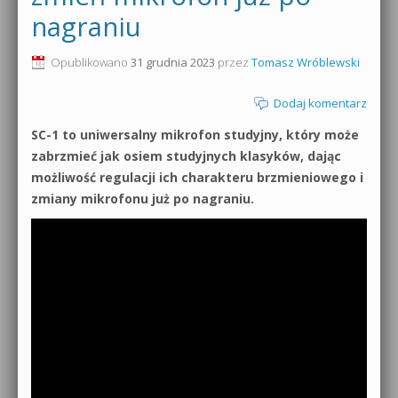
nagraniu
0dB.pl - informacje
Produkcja muzyczna od podstaw
Opublikowano
31 grudnia 2023
przez
Tomasz Wróblewski
Newsletter
Sylenth1 od podstaw
Dodaj komentarz
Materiały dla mediów
Sound Forge od podstaw
SC-1 to uniwersalny mikrofon studyjny, który może
Archiwum aktualności
zabrzmieć jak osiem studyjnych klasyków, dając
Dubstep z syntezatorem Massive
możliwość regulacji ich charakteru brzmieniowego i
Polityka prywatności
zmiany mikrofonu już po nagraniu.
Kontakt 5 Kompendium
Regulamin
Pakiety
Działanie sklepu internetowego
Wyszukiwanie