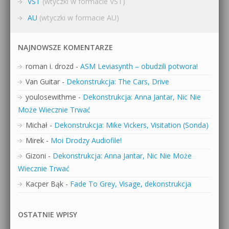
VST
(wtyczki w formacie VST)
AU
(wtyczki w formacie AU)
NAJNOWSZE KOMENTARZE
roman i. drozd
-
ASM Leviasynth – obudzili potwora!
Van Guitar
-
Dekonstrukcja: The Cars, Drive
youlosewithme
-
Dekonstrukcja: Anna Jantar, Nic Nie
Może Wiecznie Trwać
Michał
-
Dekonstrukcja: Mike Vickers, Visitation (Sonda)
Mirek
-
Moi Drodzy Audiofile!
Gizoni
-
Dekonstrukcja: Anna Jantar, Nic Nie Może
Wiecznie Trwać
Kacper Bąk
-
Fade To Grey, Visage, dekonstrukcja
OSTATNIE WPISY