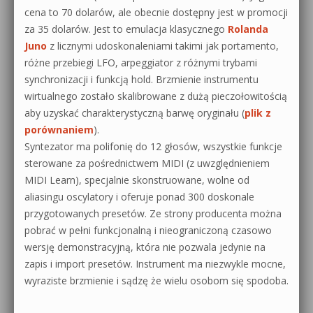
cena to 70 dolarów, ale obecnie dostępny jest w promocji
za 35 dolarów. Jest to emulacja klasycznego
Rolanda
Juno
z licznymi udoskonaleniami takimi jak portamento,
różne przebiegi LFO, arpeggiator z różnymi trybami
synchronizacji i funkcją hold. Brzmienie instrumentu
wirtualnego zostało skalibrowane z dużą pieczołowitością
aby uzyskać charakterystyczną barwę oryginału (
plik z
porównaniem
).
Syntezator ma polifonię do 12 głosów, wszystkie funkcje
sterowane za pośrednictwem MIDI (z uwzględnieniem
MIDI Learn), specjalnie skonstruowane, wolne od
aliasingu oscylatory i oferuje ponad 300 doskonale
przygotowanych presetów. Ze strony producenta można
pobrać w pełni funkcjonalną i nieograniczoną czasowo
wersję demonstracyjną, która nie pozwala jedynie na
zapis i import presetów. Instrument ma niezwykle mocne,
wyraziste brzmienie i sądzę że wielu osobom się spodoba.