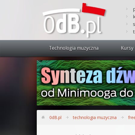
Technologia muzyczna
Kursy 
Zobacz 
Synteza
Produkc
Bitwig S
Produkc
0dB.pl
technologia muzyczna
fre
Sylenth