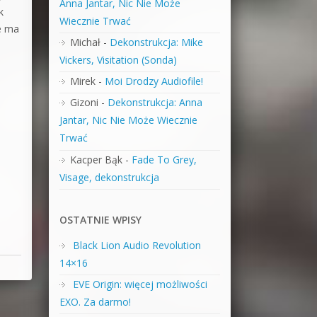
Anna Jantar, Nic Nie Może
k
Wiecznie Trwać
e ma
Michał
-
Dekonstrukcja: Mike
Vickers, Visitation (Sonda)
Mirek
-
Moi Drodzy Audiofile!
Gizoni
-
Dekonstrukcja: Anna
Jantar, Nic Nie Może Wiecznie
Trwać
Kacper Bąk
-
Fade To Grey,
Visage, dekonstrukcja
OSTATNIE WPISY
Black Lion Audio Revolution
14×16
EVE Origin: więcej możliwości
EXO. Za darmo!