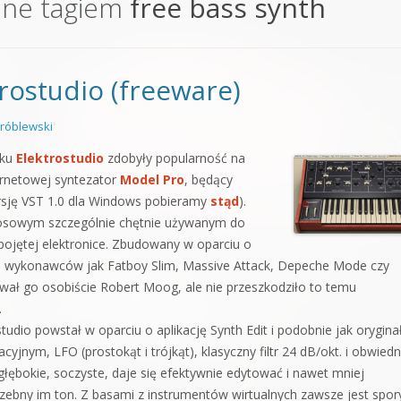
one tagiem
free bass synth
orge od podstaw
 z syntezatorem Massive
rostudio (freeware)
 5 Kompendium
róblewski
aku
Elektrostudio
zdobyły popularność na
ternetowej syntezator
Model Pro
, będący
sję VST 1.0 dla Windows pobieramy
stąd
).
łosowym szczególnie chętnie używanym do
 pojętej elektronice. Zbudowany w oparciu o
ich wykonawców jak Fatboy Slim, Massive Attack, Depeche Mode czy
ał go osobiście Robert Moog, ale nie przeszkodziło to temu
.
udio powstał w oparciu o aplikację Synth Edit i podobnie jak orygin
yjnym, LFO (prostokąt i trójkąt), klasyczny filtr 24 dB/okt. i obwiedn
łębokie, soczyste, daje się efektywnie edytować i nawet mniej
zebny im ton. Z basami z instrumentów wirtualnych zawsze jest spor