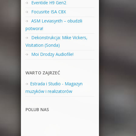
Eventide H9 Gen2
Focusrite ISA C8X
ASM Leviasynth – obudzili
potwora!
Dekonstrukcja: Mike Vickers,
Visitation (Sonda)
Moi Drodzy Audiofile!
WARTO ZAJRZEĆ
Estrada i Studio - Magazyn
muzyków i realizatorów
POLUB NAS