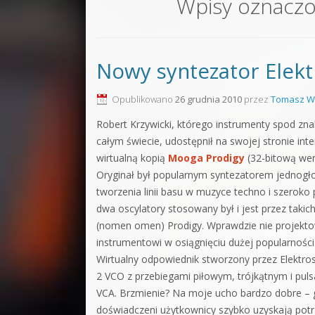
Wpisy oznacz
Sound F
Dubstep
Nowy syntezator Elekt
Kontakt
Pakiety
Opublikowano
26 grudnia 2010
przez
Tomasz W
Robert Krzywicki, którego instrumenty spod zn
całym świecie, udostępnił na swojej stronie in
wirtualną kopią
Mooga Prodigy
(32-bitową wer
Oryginał był popularnym syntezatorem jednog
tworzenia linii basu w muzyce techno i szeroko
dwa oscylatory stosowany był i jest przez tak
(nomen omen) Prodigy. Wprawdzie nie projektow
instrumentowi w osiągnięciu dużej popularności
Wirtualny odpowiednik stworzony przez Elektrost
2 VCO z przebiegami piłowym, trójkątnym i pulsac
VCA. Brzmienie? Na moje ucho bardzo dobre – g
doświadczeni użytkownicy szybko uzyskają potr