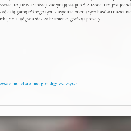
awie, to już w aranżacji zaczynają się gubić. Z Model Pro jest jedna
kać całą gamę różnego typu klasycznie brzmiących basów i nawet ni
hajcie. Pięć gwiazdek za brzmienie, grafikę i presety.
eeware
,
model pro
,
moog prodigy
,
vst
,
wtyczki