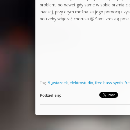
problem, bo nawet gdy same w sobie brzmią ciek
inaczej, przy czym można za jego pomocą uzys
potrzeby włączać chorusa 🙂 Sami zresztą posłuc
Tagi:
5 gwiazdek
,
elektrostudio
,
free bass synth
,
fr
Podziel się: