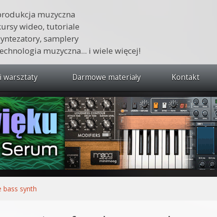
produkcja muzyczna
kursy wideo, tutoriale
syntezatory, samplery
technologia muzyczna... i wiele więcej!
i warsztaty
Darmowe materiały
Kontakt
wszystkie kursy i warsztaty
 dźwięku 🔥
ja muzyczna w praktyce
tudio od podstaw
ja muzyczna od podstaw
e bass synth
1 od podstaw