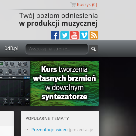
Koszyk (
0
)
Twój poziom odniesienia
w produkcji muzycznej
0dB.pl
0dB.pl - informacje
Newsletter
Materiały dla mediów
Archiwum aktualności
Polityka prywatności
POPULARNE TEMATY
Regulamin
Prezentacje wideo
(prezentacje