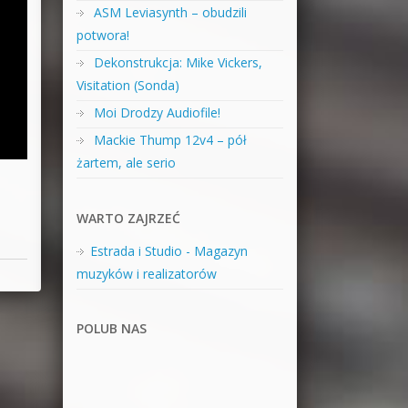
ASM Leviasynth – obudzili
potwora!
Dekonstrukcja: Mike Vickers,
Visitation (Sonda)
Moi Drodzy Audiofile!
Mackie Thump 12v4 – pół
żartem, ale serio
WARTO ZAJRZEĆ
Estrada i Studio - Magazyn
muzyków i realizatorów
POLUB NAS