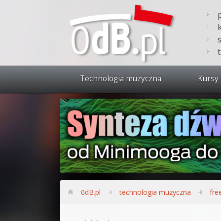
Technologia muzyczna
Kursy 
Zobacz 
Synteza
Produkc
Bitwig S
Produkc
0dB.pl
technologia muzyczna
fre
Sylenth