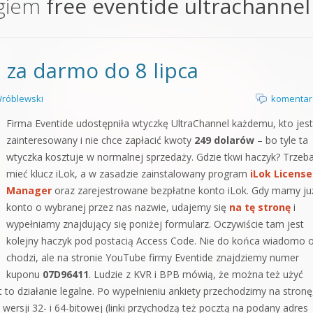
agiem
free eventide ultrachannel
orge od podstaw
 z syntezatorem Massive
 za darmo do 8 lipca
 5 Kompendium
róblewski
komentar
Firma Eventide udostępniła wtyczkę UltraChannel każdemu, kto jest
zainteresowany i nie chce zapłacić kwoty
249 dolarów
– bo tyle ta
wtyczka kosztuje w normalnej sprzedaży. Gdzie tkwi haczyk? Trzeb
mieć klucz iLok, a w zasadzie zainstalowany program
iLok License
Manager
oraz zarejestrowane bezpłatne konto iLok. Gdy mamy ju
konto o wybranej przez nas nazwie, udajemy się
na tę stronę
i
wypełniamy znajdujący się poniżej formularz. Oczywiście tam jest
kolejny haczyk pod postacią Access Code. Nie do końca wiadomo 
chodzi, ale na stronie YouTube firmy Eventide znajdziemy numer
kuponu
07D96411
. Ludzie z KVR i BPB mówią, że można też użyć
est to działanie legalne. Po wypełnieniu ankiety przechodzimy na stronę
 wersji 32- i 64-bitowej (linki przychodzą też pocztą na podany adres