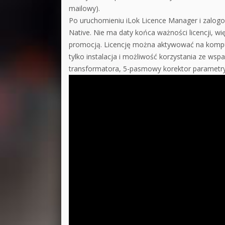
mailowy).
Po uruchomieniu iLok Licence Manager i zalogo
Native. Nie ma daty końca ważności licencji, wi
promocją. Licencję można aktywować na komput
tylko instalacja i możliwość korzystania ze ws
transformatora, 5-pasmowy korektor parametryczn