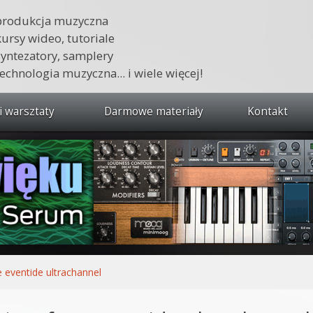
produkcja muzyczna
kursy wideo, tutoriale
syntezatory, samplery
technologia muzyczna... i wiele więcej!
i warsztaty
Darmowe materiały
Kontakt
wszystkie kursy i warsztaty
 dźwięku 🔥
ja muzyczna w praktyce
tudio od podstaw
ja muzyczna od podstaw
e eventide ultrachannel
1 od podstaw