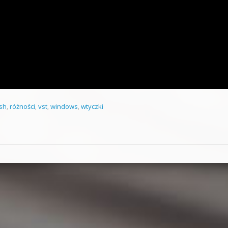
sh
,
różności
,
vst
,
windows
,
wtyczki