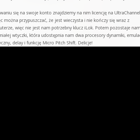
waniu się na swoje konto znajdziemy na nim licencję na UltraChanne
ęc można przypuszczać, że jest wieczysta i nie kończy się wraz z
erze, więc nie jest nam potrzebny klucz iLok. Potem pozostaje nam
paniałej wtyczki, która udostępnia nam dwa procesory dynamiki, emula
y, delay i funkcję Micro Pitch Shift. Delicje!