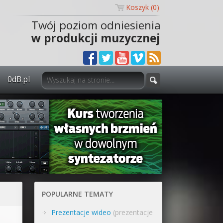
Koszyk (
0
)
Twój poziom odniesienia
w produkcji muzycznej
0dB.pl
0dB.pl - informacje
Newsletter
Materiały dla mediów
Archiwum aktualności
Polityka prywatności
POPULARNE TEMATY
Regulamin
Prezentacje wideo
(prezentacje