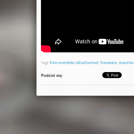
Tagi:
free eventide ultrachannel
,
freeware
,
macinto
Podziel się: