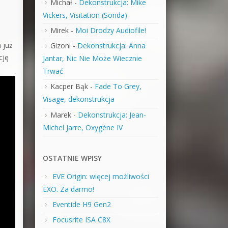
Michał
-
Dekonstrukcja: Mike
Vickers, Visitation (Sonda)
l
Mirek
-
Moi Drodzy Audiofile!
 już
Gizoni
-
Dekonstrukcja: Anna
cję
Jantar, Nic Nie Może Wiecznie
Trwać
Kacper Bąk
-
Fade To Grey,
Visage, dekonstrukcja
Marek
-
Dekonstrukcja: Jean-
Michel Jarre, Oxygène IV
OSTATNIE WPISY
EVE Origin: więcej możliwości
EXO. Za darmo!
Eventide H9 Gen2
Focusrite ISA C8X