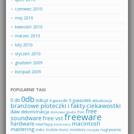
czerwiec 2010
maj 2010
kwiecień 2010
marzec 2010
luty 2010
styczeń 2010
grudzień 2009
listopad 2009
POPULARNE TAGI
0db
0 db
0db.pl
5 gwiazdek
4 gwiazdki
aktualizacja
branżowe ploteczki i fakty
ciekawostki
free
daw
dekonstrukcja
free
domowe studio
freeware
soundware
free vst
macintosh
hardware
interfejsy
kontrolery
mastering
miks
mobile music
monitory
nagrywanie
muzyka