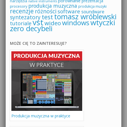
porównanie
prezentacja
narzędzia
native instruments
produkcja muzyczna
procesory
produkcja muzyki
recenzje
różności
software
soundware
tomasz wróblewski
test
syntezatory
vst
wtyczki
windows
wideo
tutoriale
zero decybeli
MOŻE CIĘ TO ZAINTERESUJE?
Produkcja muzyczna w praktyce