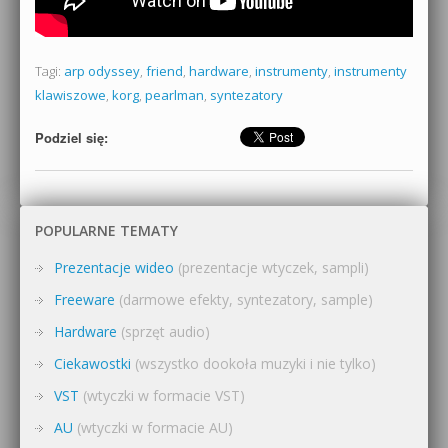
Tagi:
arp odyssey
,
friend
,
hardware
,
instrumenty
,
instrumenty
klawiszowe
,
korg
,
pearlman
,
syntezatory
Podziel się:
POPULARNE TEMATY
Prezentacje wideo
(prezentacje wtyczek, sampli)
Freeware
(darmowe efekty, syntezatory, sample)
Hardware
(sprzęt audio)
Ciekawostki
(wszystko dookoła muzyki i nie tylko)
VST
(wtyczki w formacie VST)
AU
(wtyczki w formacie AU)