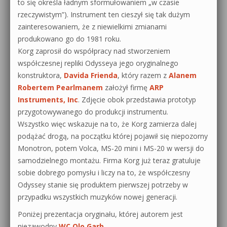
to się określa ładnym sformułowaniem „w czasie
rzeczywistym”). Instrument ten cieszył się tak dużym
zainteresowaniem, że z niewielkimi zmianami
produkowano go do 1981 roku.
Korg zaprosił do współpracy nad stworzeniem
współczesnej repliki Odysseya jego oryginalnego
konstruktora,
Davida Frienda
, który razem z
Alanem
Robertem Pearlmanem
założył firmę
ARP
Instruments, Inc
. Zdjęcie obok przedstawia prototyp
przygotowywanego do produkcji instrumentu.
Wszystko więc wskazuje na to, że Korg zamierza dalej
podążać drogą, na początku której pojawił się niepozorny
Monotron, potem Volca, MS-20 mini i MS-20 w wersji do
samodzielnego montażu. Firma Korg już teraz gratuluje
sobie dobrego pomysłu i liczy na to, że współczesny
Odyssey stanie się produktem pierwszej potrzeby w
przypadku wszystkich muzyków nowej generacji.
Poniżej prezentacja oryginału, której autorem jest
niezawodny
WC Olo Garb
.