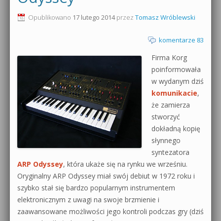
0dB.pl - informacje
Opublikowano
17 lutego 2014
przez
Tomasz Wróblewski
Produkcja muzyczna od podstaw
Newsletter
komentarze 83
Sylenth1 od podstaw
Firma Korg
Materiały dla mediów
Sound Forge od podstaw
poinformowała
Archiwum aktualności
w wydanym dziś
Dubstep z syntezatorem Massive
komunikacie
,
Polityka prywatności
że zamierza
Kontakt 5 Kompendium
stworzyć
Regulamin
dokładną kopię
Pakiety
słynnego
Działanie sklepu internetowego
syntezatora
ARP Odyssey
, która ukaże się na rynku we wrześniu.
Wyszukiwanie
Oryginalny ARP Odyssey miał swój debiut w 1972 roku i
szybko stał się bardzo popularnym instrumentem
elektronicznym z uwagi na swoje brzmienie i
zaawansowane możliwości jego kontroli podczas gry (dziś