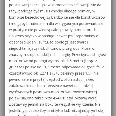
po stalowej siatce, jak w komorze bezechowej? Nie da
rady, podłoga być musi i choćby dlatego pomiary w
komorze bezechowej są bardzo cenne dla konstruktorów
i mogą być materiałem dla wiarygodnych porównań, ale
w praktyce nie powiedzą całej prawdy o monitorach.
Policzmy szybko w pamięci: nawet jeśli zapomnimy o
obecności ścian i sufitu, to podłoga jest twardą,
niepochłaniającą niskich tonów przegrodą, która w
znacznym stopniu odbija ich energię. Przeciętna odległość
monitorów od podłogi wynosi ok. 1,5 metra (licząc z
grubsza i po skosie). 1,5 metra odpowiada długości fali o
częstotliwości ok. 227 Hz (340 dzielimy przez 1,5). Na
pewno zatem przy tej częstotliwości nastąpi jakieś
zafalowanie na charakterystyce nawet najbardziej
wyrównanych pasmowo monitorów. Powiem więcej:
pojawi się ono także przy 454 Hz, czyli oktawę wyżej.
Zostawmy jednak na boku te wszystkie wyliczenia. Nie
jesteśmy przecież fizykami tylko ludźmi zajmującymi się