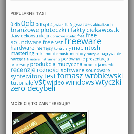
POPULARNE TAGI
0db
0 db
0db.pl
5 gwiazdek
4 gwiazdki
aktualizacja
branżowe ploteczki i fakty
ciekawostki
free
daw
dekonstrukcja
free
domowe studio
freeware
soundware
free vst
macintosh
hardware
interfejsy
kontrolery
mastering
miks
mobile music
monitory
nagrywanie
muzyka
porównanie
prezentacja
narzędzia
native instruments
produkcja muzyczna
procesory
produkcja muzyki
recenzje
różności
software
soundware
tomasz wróblewski
test
syntezatory
vst
wtyczki
windows
wideo
tutoriale
zero decybeli
MOŻE CIĘ TO ZAINTERESUJE?