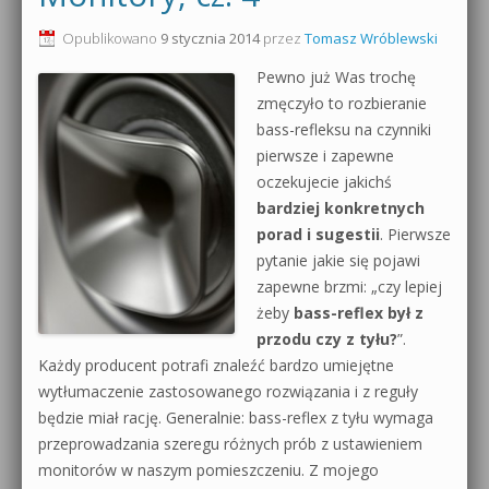
0dB.pl - informacje
Opublikowano
9 stycznia 2014
przez
Tomasz Wróblewski
Produkcja muzyczna od podstaw
Pewno już Was trochę
Newsletter
Sylenth1 od podstaw
zmęczyło to rozbieranie
bass-refleksu na czynniki
Materiały dla mediów
Sound Forge od podstaw
pierwsze i zapewne
Archiwum aktualności
oczekujecie jakichś
Dubstep z syntezatorem Massive
bardziej konkretnych
Polityka prywatności
porad i sugestii
. Pierwsze
Kontakt 5 Kompendium
pytanie jakie się pojawi
Regulamin
zapewne brzmi: „czy lepiej
Pakiety
żeby
bass-reflex był z
Działanie sklepu internetowego
przodu czy z tyłu?
”.
Każdy producent potrafi znaleźć bardzo umiejętne
Wyszukiwanie
wytłumaczenie zastosowanego rozwiązania i z reguły
będzie miał rację. Generalnie: bass-reflex z tyłu wymaga
przeprowadzania szeregu różnych prób z ustawieniem
monitorów w naszym pomieszczeniu. Z mojego