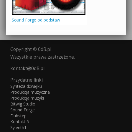
Sound Forge od podstaw
Copyright © 0dB.pl
Wszystkie prawa zastrzeżone.
kontakt@0dB.pl
Przydatne linki:
Synteza dźwięku
Produkcja muzyczna
Produkcja muzyki
Bitwig Studio
Sound Forge
Dubstep
Kontakt 5
Sylenth1