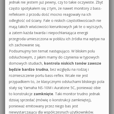
jednak nie jestem już pewny, czy to takie oczywiste. Zbyt
często spotykałem się z tym, że nawet monitory z bass-
refleksem z przodu dość mocno reagowały na ich
odległość od ściany. Fale o niskich częstotliwościach nie
mają takich właściwości kierunkowych jak te o wyższych,
a zatem każda twarda i niepochłaniająca energii
przegroda umieszczona w pobliżu ich źródła ma wpływ na
ich zachowanie się.
Podsumujmy ten temat następująco. W bliskim polu
odsłuchowym, z jakim mamy do czynienia w typowych
domowych studiach,
kontrola niskich tonów zawsze
będzie bardzo trudna
, bez względu na rodzaj i
rozmieszczenie portu bass-reflex. Wcale nie jest
przypadkiem to, że klasycznymi odsłuchami bliskiego pola
stały się Yamaha NS-10M i Auratone 5C, ponieważ obie
to konstrukcje
zamknięte
. Taki monitor trudno jednak
dzisiaj sprzedać (mówię o konstrukcji zamkniętej),
ponieważ emitowany przez niego bas jest
niewystarczający dla współczesnych użytkowników.