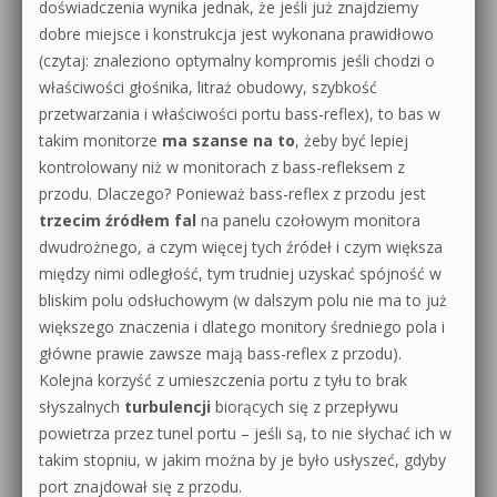
doświadczenia wynika jednak, że jeśli już znajdziemy
dobre miejsce i konstrukcja jest wykonana prawidłowo
(czytaj: znaleziono optymalny kompromis jeśli chodzi o
właściwości głośnika, litraż obudowy, szybkość
przetwarzania i właściwości portu bass-reflex), to bas w
takim monitorze
ma szanse na to
, żeby być lepiej
kontrolowany niż w monitorach z bass-refleksem z
przodu. Dlaczego? Ponieważ bass-reflex z przodu jest
trzecim źródłem fal
na panelu czołowym monitora
dwudrożnego, a czym więcej tych źródeł i czym większa
między nimi odległość, tym trudniej uzyskać spójność w
bliskim polu odsłuchowym (w dalszym polu nie ma to już
większego znaczenia i dlatego monitory średniego pola i
główne prawie zawsze mają bass-reflex z przodu).
Kolejna korzyść z umieszczenia portu z tyłu to brak
słyszalnych
turbulencji
biorących się z przepływu
powietrza przez tunel portu – jeśli są, to nie słychać ich w
takim stopniu, w jakim można by je było usłyszeć, gdyby
port znajdował się z przodu.