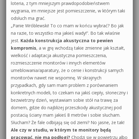
loteria, z tym mniejszym prawdopodobieństwem
wygrania, im mniejsze jest pomieszczenie, w którym taki
odsłuch ma grać.
„Panie Wróblewski! To co mam w końcu wybrać? Bo jak
na razie, to wszystko ma jakieś wady!”. Bo tak właśnie
jest.
Każda konstrukcja akustyczna to pewien
kompromis
, a w grę wchodzą takie zmienne jak kształt,
wielkość i adaptacja akustyczna pomieszczenia,
rozmieszczenie monitorów i innych elementów
umeblowania/aparatury, że o cenie i konstrukcji samych
monitorów nawet nie wspomnę. W skrajnych
przypadkach, gdy sam mam problem z porównaniem
konkretnych modeli, to czekam na jakiś ciepły, słoneczny i
bezwietrzny dzień, wystawiam sobie stół na trawę za
domem, gdzie do najbliżej przeszkody akustycznej pod
postacią ściany mam jakieś 8 metrów i sobie słucham.
Słucham? Że fale odbijają się od ziemi? No jasne, że tak!
Ale czy w studiu, w którym te monitory będą
pracować, nie ma podłogi?
Chodzi się w powietrzu albo