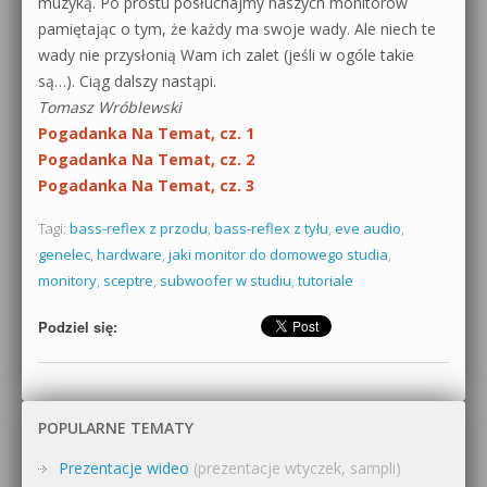
muzyką. Po prostu posłuchajmy naszych monitorów
pamiętając o tym, że każdy ma swoje wady. Ale niech te
wady nie przysłonią Wam ich zalet (jeśli w ogóle takie
są…). Ciąg dalszy nastąpi.
Tomasz Wróblewski
Pogadanka Na Temat, cz. 1
Pogadanka Na Temat, cz. 2
Pogadanka Na Temat, cz. 3
Tagi:
bass-reflex z przodu
,
bass-reflex z tyłu
,
eve audio
,
genelec
,
hardware
,
jaki monitor do domowego studia
,
monitory
,
sceptre
,
subwoofer w studiu
,
tutoriale
Podziel się:
POPULARNE TEMATY
Prezentacje wideo
(prezentacje wtyczek, sampli)