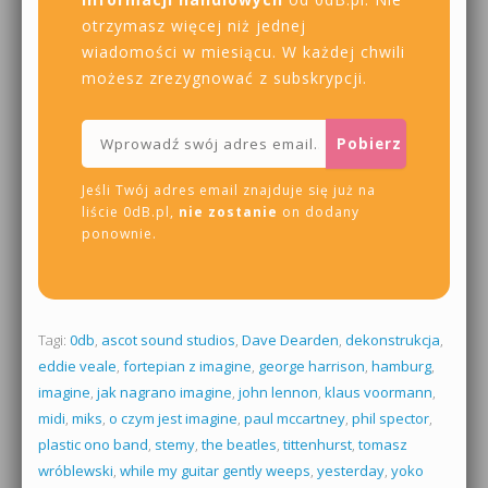
otrzymasz więcej niż jednej
wiadomości w miesiącu. W każdej chwili
możesz zrezygnować z subskrypcji.
Jeśli Twój adres email znajduje się już na
liście 0dB.pl,
nie zostanie
on dodany
ponownie.
Tagi:
0db
,
ascot sound studios
,
Dave Dearden
,
dekonstrukcja
,
eddie veale
,
fortepian z imagine
,
george harrison
,
hamburg
,
imagine
,
jak nagrano imagine
,
john lennon
,
klaus voormann
,
midi
,
miks
,
o czym jest imagine
,
paul mccartney
,
phil spector
,
plastic ono band
,
stemy
,
the beatles
,
tittenhurst
,
tomasz
wróblewski
,
while my guitar gently weeps
,
yesterday
,
yoko