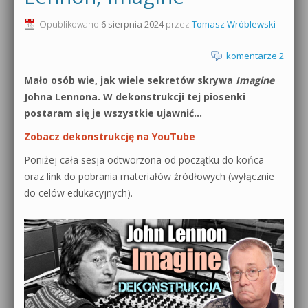
0dB.pl - informacje
Opublikowano
6 sierpnia 2024
przez
Tomasz Wróblewski
Produkcja muzyczna od podstaw
Newsletter
komentarze 2
Sylenth1 od podstaw
Mało osób wie, jak wiele sekretów skrywa
Imagine
Materiały dla mediów
Sound Forge od podstaw
Johna Lennona. W dekonstrukcji tej piosenki
Archiwum aktualności
postaram się je wszystkie ujawnić…
Dubstep z syntezatorem Massive
Zobacz dekonstrukcję na YouTube
Polityka prywatności
Kontakt 5 Kompendium
Poniżej cała sesja odtworzona od początku do końca
Regulamin
oraz link do pobrania materiałów źródłowych (wyłącznie
Pakiety
do celów edukacyjnych).
Działanie sklepu internetowego
Wyszukiwanie