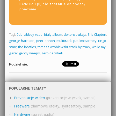
liście 0dB.pl,
nie zostanie
on dodany
ponownie.
Tagi:
0db
,
abbey road
,
bialy album
,
dekonstrukcja
,
Eric Clapton
,
george harrison
,
john lennon
,
multitrack
,
paulmccartney
,
ringo
starr
,
the beatles
,
tomasz wróblewski
,
track by track
,
while my
guitar gently weeps
,
zero decybeli
Podziel się:
POPULARNE TEMATY
Prezentacje wideo
(prezentacje wtyczek, sampli)
Freeware
(darmowe efekty, syntezatory, sample)
Hardware
(sprzęt audio)